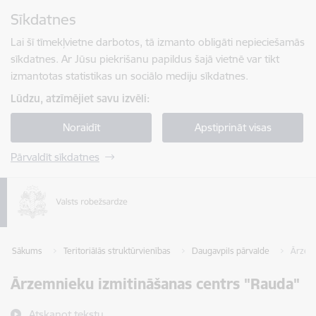
Pāriet uz lapas saturu
Sīkdatnes
Spied
lai meklētu
Enter
Lai šī tīmekļvietne darbotos, tā izmanto obligāti nepieciešamās
sīkdatnes. Ar Jūsu piekrišanu papildus šajā vietnē var tikt
izmantotas statistikas un sociālo mediju sīkdatnes.
Lūdzu, atzīmējiet savu izvēli:
Noraidīt
Apstiprināt visas
Pārvaldīt sīkdatnes
Sākums
Teritoriālās struktūrvienības
Daugavpils pārvalde
Ārzemn
Ārzemnieku izmitināšanas centrs "Rauda"
Atskaņot tekstu