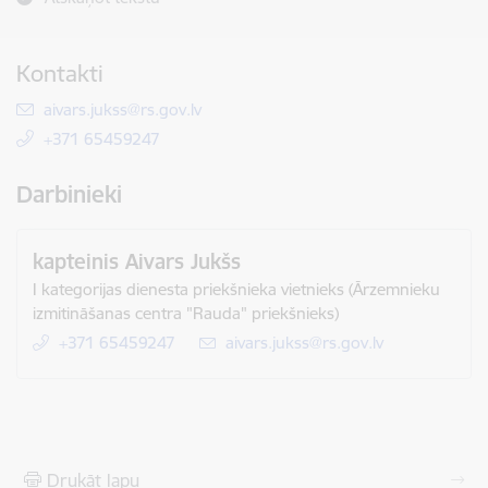
Kontakti
E-pasts:
aivars.jukss@rs.gov.lv
+371 65459247
Darbinieki
kapteinis Aivars Jukšs
I kategorijas dienesta priekšnieka vietnieks (Ārzemnieku
izmitināšanas centra "Rauda" priekšnieks)
+371 65459247
E-pasts:
aivars.jukss@rs.gov.lv
Drukāt lapu