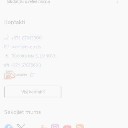
Sīkdatņu izvēles maiņa
Kontakti
+371 67913300
E-pasts:
pasts@rs.gov.lv
Rūdolfa iela 5, LV 1012
+371 67075600
Visi kontakti
Sekojiet mums