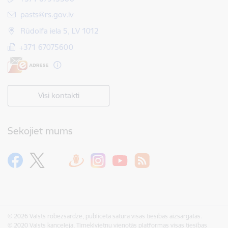
E-pasts:
pasts@rs.gov.lv
Rūdolfa iela 5, LV 1012
+371 67075600
Visi kontakti
Sekojiet mums
© 2026 Valsts robežsardze, publicētā satura visas tiesības aizsargātas.
© 2020 Valsts kanceleja, Tīmekļvietņu vienotās platformas visas tiesības