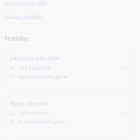
Daugavpils pārvalde
Aviācijas pārvalde
Nodaļas
Ventspils pārvalde
+371 63604813
E-pasts:
vep.kanceleja@rs.gov.lv
Rīgas pārvalde
+371 67075710
E-pasts:
rip.kanceleja@rs.gov.lv