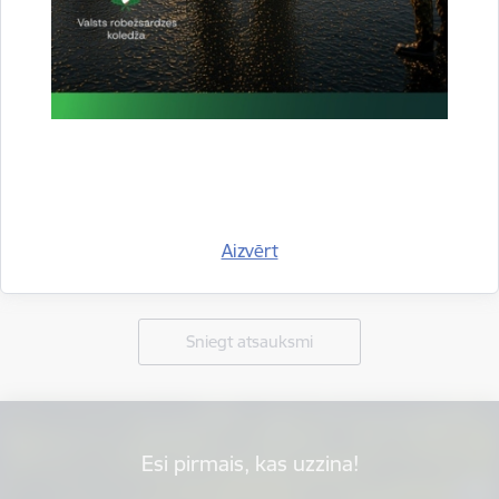
Aizvērt
Vai šī informācija bija noderīga?
Sniegt atsauksmi
Esi pirmais, kas uzzina!