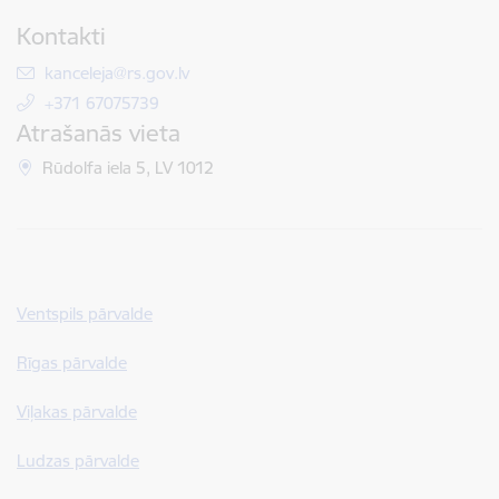
Kontakti
E-pasts:
kanceleja@rs.gov.lv
+371 67075739
Atrašanās vieta
Rūdolfa iela 5, LV 1012
Ventspils pārvalde
Rīgas pārvalde
Viļakas pārvalde
Ludzas pārvalde