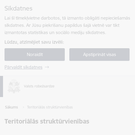
Pāriet uz lapas saturu
Sīkdatnes
Spied
lai meklētu
Enter
Lai šī tīmekļvietne darbotos, tā izmanto obligāti nepieciešamās
sīkdatnes. Ar Jūsu piekrišanu papildus šajā vietnē var tikt
izmantotas statistikas un sociālo mediju sīkdatnes.
Lūdzu, atzīmējiet savu izvēli:
Noraidīt
Apstiprināt visas
Pārvaldīt sīkdatnes
Sākums
Teritoriālās struktūrvienības
Teritoriālās struktūrvienības