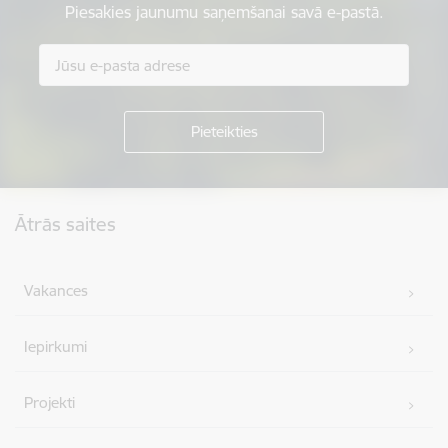
Piesakies jaunumu saņemšanai savā e-pastā.
Kājene
Ātrās saites
Vakances
Iepirkumi
Projekti