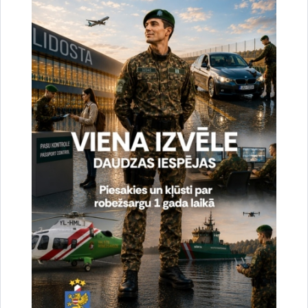
Noslēgušās Valsts robežsardzes organizētas
starptautiskās operatīvi - taktiskās mācības
“RONIS 2026”
27.07.2026.
Sabiedriskie pasākumi
2026. gada 6. augusts uz valsts robežas un
valsts iekšienē
07.08.2026.
Statistika
2026. gada 5. augusts uz valsts robežas un