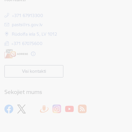
+371 67913300
E-pasts:
pasts@rs.gov.lv
Rūdolfa iela 5, LV 1012
+371 67075600
Visi kontakti
Sekojiet mums