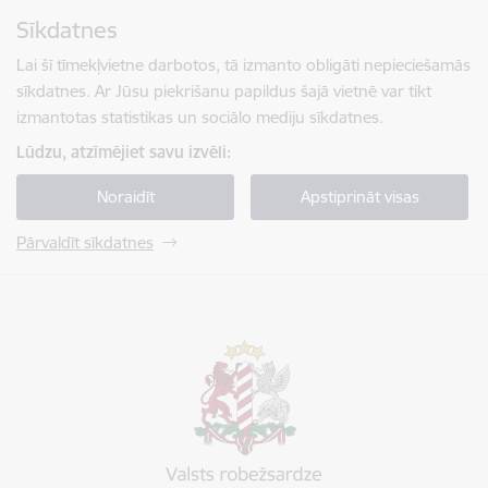
Pāriet uz lapas saturu
Sīkdatnes
Spied
lai meklētu
Enter
Lai šī tīmekļvietne darbotos, tā izmanto obligāti nepieciešamās
sīkdatnes. Ar Jūsu piekrišanu papildus šajā vietnē var tikt
izmantotas statistikas un sociālo mediju sīkdatnes.
Lūdzu, atzīmējiet savu izvēli:
Noraidīt
Apstiprināt visas
Pārvaldīt sīkdatnes
Valsts robežsardze