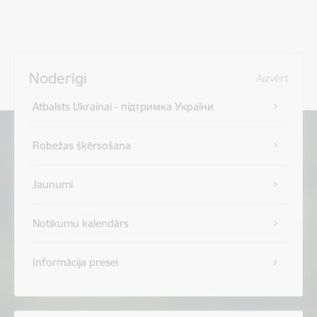
Noderīgi
Aizvērt
Atbalsts Ukrainai - підтримка України
Robežas šķērsošana
Jaunumi
Notikumu kalendārs
Informācija presei