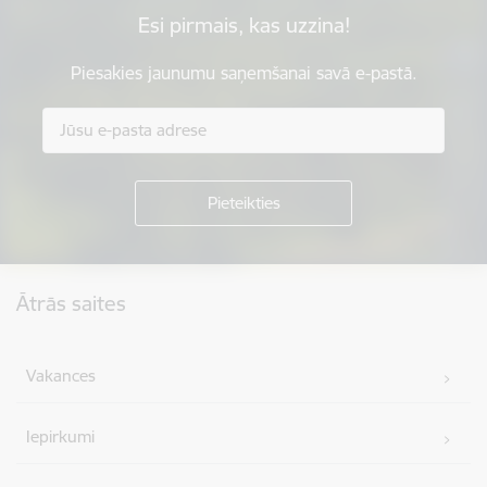
Esi pirmais, kas uzzina!
Piesakies jaunumu saņemšanai savā e-pastā.
Kājene
Ātrās saites
Vakances
Iepirkumi