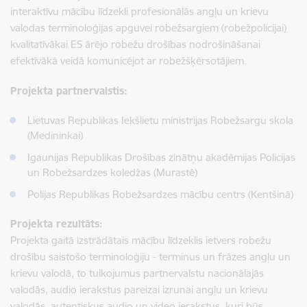
interaktīvu mācību līdzekli profesionālās angļu un krievu
valodas terminoloģijas apguvei robežsargiem (robežpolicijai)
kvalitatīvākai ES ārējo robežu drošības nodrošināšanai
efektīvākā veidā komunicējot ar robežšķērsotājiem.
Projekta partnervalstis:
Lietuvas Republikas Iekšlietu ministrijas Robežsargu skola
(Medininkai)
Igaunijas Republikas Drošības zinātņu akadēmijas Policijas
un Robežsardzes koledžas (Murastē)
Polijas Republikas Robežsardzes mācību centrs (Kentšinā)
Projekta rezultāts:
Projekta gaitā izstrādātais mācību līdzeklis ietvers robežu
drošību saistošo terminoloģiju - terminus un frāzes angļu un
krievu valodā, to tulkojumus partnervalstu nacionālajās
valodās, audio ierakstus pareizai izrunai angļu un krievu
valodās, autentiskus audio un video ierakstus, kuri būs