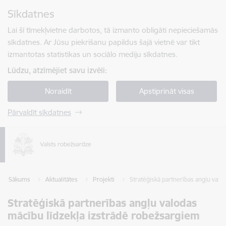
Pāriet uz lapas saturu
Sīkdatnes
Spied
lai meklētu
Enter
Lai šī tīmekļvietne darbotos, tā izmanto obligāti nepieciešamās
sīkdatnes. Ar Jūsu piekrišanu papildus šajā vietnē var tikt
izmantotas statistikas un sociālo mediju sīkdatnes.
Lūdzu, atzīmējiet savu izvēli:
Noraidīt
Apstiprināt visas
Pārvaldīt sīkdatnes
Sākums
Aktualitātes
Projekti
Stratēģiskā partnerības angļu valo
Stratēģiskā partnerības angļu valodas
mācību līdzekļa izstrādē robežsargiem