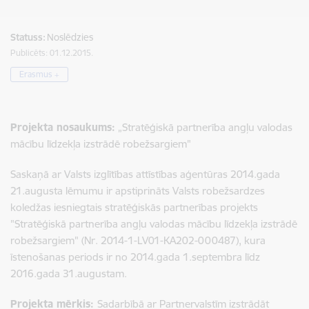
Statuss:
Noslēdzies
Publicēts: 01.12.2015.
Erasmus +
Projekta nosaukums:
„Stratēģiskā partnerība angļu valodas
mācību līdzekļa izstrādē robežsargiem"
Saskaņā ar Valsts izglītības attīstības aģentūras 2014.gada
21.augusta lēmumu ir apstiprināts Valsts robežsardzes
koledžas iesniegtais stratēģiskās partnerības projekts
"Stratēģiskā partnerība angļu valodas mācību līdzekļa izstrādē
robežsargiem" (Nr. 2014-1-LV01-KA202-000487), kura
īstenošanas periods ir no 2014.gada 1.septembra līdz
2016.gada 31.augustam.
Projekta mērķis:
Sadarbībā ar Partnervalstīm izstrādāt