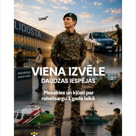
Projekta ietvaros uz 28.08.2015. - Ceturtā
starptautiskā sanāksme
Projekta ietvaros uz 01.09.2015. - Vietējā
mēroga sanāksmes
Projekta ietvaros uz 14.12.2015. - Piektā
starptautiskā sanāksme
Projekta ietvaros uz 05.03.2016. - Sestā
projekta starptautiskā sanāksme Igaunijā