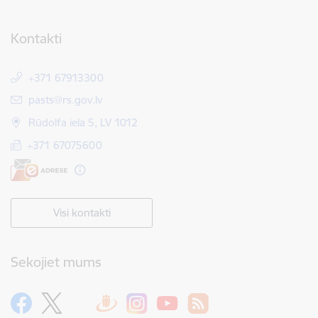
Kontakti
+371 67913300
E-pasts:
pasts@rs.gov.lv
Rūdolfa iela 5, LV 1012
+371 67075600
Visi kontakti
Sekojiet mums