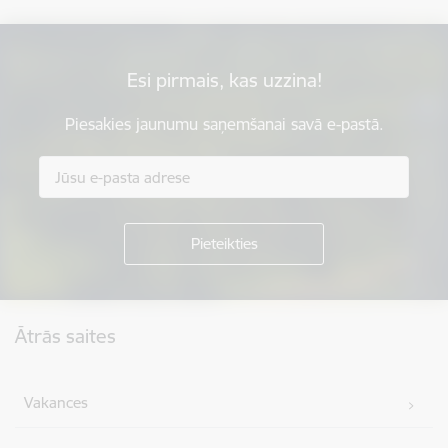
Esi pirmais, kas uzzina!
Piesakies jaunumu saņemšanai savā e-pastā.
Kājene
Ātrās saites
Vakances