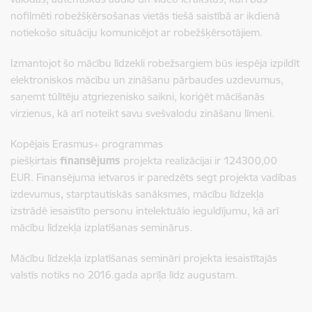
nofilmēti robežšķērsošanas vietās tiešā saistībā ar ikdienā
notiekošo situāciju komunicējot ar robežšķērsotājiem.
Izmantojot šo mācību līdzekli robežsargiem būs iespēja izpildīt
elektroniskos mācību un zināšanu pārbaudes uzdevumus,
saņemt tūlītēju atgriezenisko saikni, koriģēt mācīšanās
virzienus, kā arī noteikt savu svešvalodu zināšanu līmeni.
Kopējais Erasmus+ programmas
piešķirtais
finansējums
projekta realizācijai ir 124300,00
EUR. Finansējuma ietvaros ir paredzēts segt projekta vadības
izdevumus, starptautiskās sanāksmes, mācību līdzekļa
izstrādē iesaistīto personu intelektuālo ieguldījumu, kā arī
mācību līdzekļa izplatīšanas seminārus.
Mācību līdzekļa izplatīšanas semināri projekta iesaistītajās
valstīs notiks no 2016.gada aprīļa līdz augustam.