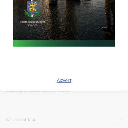
Kontaktpersona: Projekta vadītājs -
majors Mārtiņš Spridzāns,
Valsts robežsardzes koledžas vispārizglītojošo
priekšmetu katedras lektors
e-pasts:
martins.spridzans@rs.gov.lv
Aizvērt
Publicēšanas datums: 01.12.2015.
Drukāt lapu