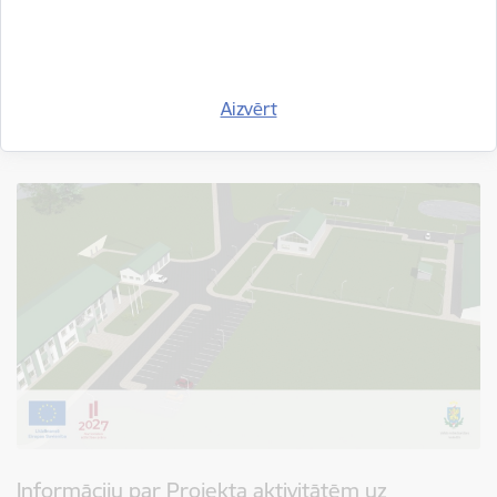
Patvēruma un migrācijas fonda 2021.-2027. gada plānošanas
perioda ietvaros īstenotā projekta Nr. VRS/PMIF/2024/2
“Migrācijas, atgriešanas un patvērumu jomā iesaistīto
Aizvērt
robežsargu mācības” ietvaros ir noslēgusies iepirkuma
procedūra “Apmācības darbam ar…
Informāciju par Projekta aktivitātēm uz