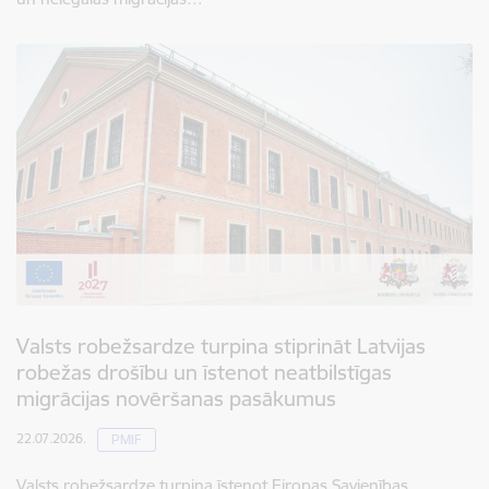
Valsts robežsardze turpina stiprināt Latvijas
robežas drošību un īstenot neatbilstīgas
migrācijas novēršanas pasākumus
22.07.2026.
PMIF
Valsts robežsardze turpina īstenot Eiropas Savienības