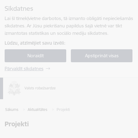
Pāriet uz lapas saturu
Sīkdatnes
Spied
lai meklētu
Enter
Lai šī tīmekļvietne darbotos, tā izmanto obligāti nepieciešamās
sīkdatnes. Ar Jūsu piekrišanu papildus šajā vietnē var tikt
izmantotas statistikas un sociālo mediju sīkdatnes.
Lūdzu, atzīmējiet savu izvēli:
Noraidīt
Apstiprināt visas
Pārvaldīt sīkdatnes
Sākums
Aktualitātes
Projekti
Projekti