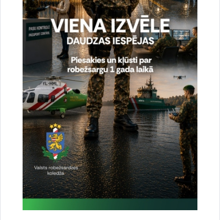
Uzsāka VRS amatpersonu, kuru dienesta
pienākumu izpildes ietvaros notiek saskarsme ar
patvēruma meklētājiem un atgriežamajiem
ārzemniekiem, apmācības darbam ar
nepilngadīgajām personām
Patvēruma, migrācijas un integrācijas fonds
12.06.2026.
(2021.-2027.)