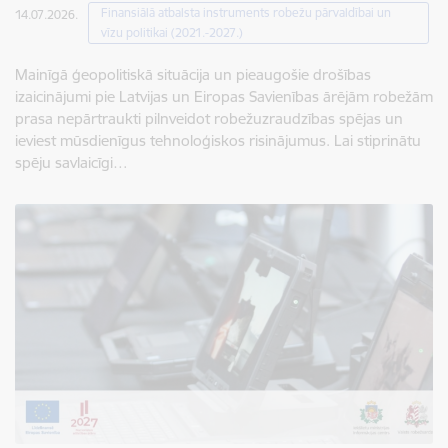
Finansiālā atbalsta instruments robežu pārvaldībai un
14.07.2026.
vīzu politikai (2021.-2027.)
Mainīgā ģeopolitiskā situācija un pieaugošie drošības
izaicinājumi pie Latvijas un Eiropas Savienības ārējām robežām
prasa nepārtraukti pilnveidot robežuzraudzības spējas un
ieviest mūsdienīgus tehnoloģiskos risinājumus. Lai stiprinātu
spēju savlaicīgi…