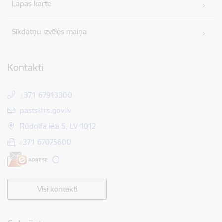
Lapas karte
Sīkdatņu izvēles maiņa
Kontakti
+371 67913300
E-pasts:
pasts@rs.gov.lv
Rūdolfa iela 5, LV 1012
+371 67075600
Visi kontakti