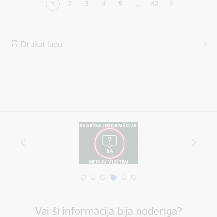
…
1
2
3
4
5
42
Pašreizējā lapa
Lapa
Lapa
Lapa
Lapa
Drukāt lapu
Vai šī informācija bija noderīga?