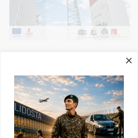
Robežuzraudzība kļūst viedāka: turpinās
mūsdienīgas uzraudzības tehnoloģiskās
infrastruktūras izbūve
Finansiālā atbalsta instruments robežu pārvaldībai un
30.06.2026.
vīzu politikai (2021.-2027.)
2026. gada otrajā ceturksnī projektā "Automatizētās robežu
uzraudzības infrastruktūra" turpinājās Latvijas austrumu
robežas apsardzības tehnoloģiskā risinājuma izbūve un
attīstība. Projekta īstenošana norit atbilstoši plānotajam
grafikam…