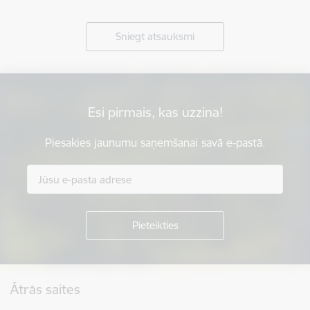
Sniegt atsauksmi
Esi pirmais, kas uzzina!
Piesakies jaunumu saņemšanai savā e-pastā.
Kājene
Ātrās saites