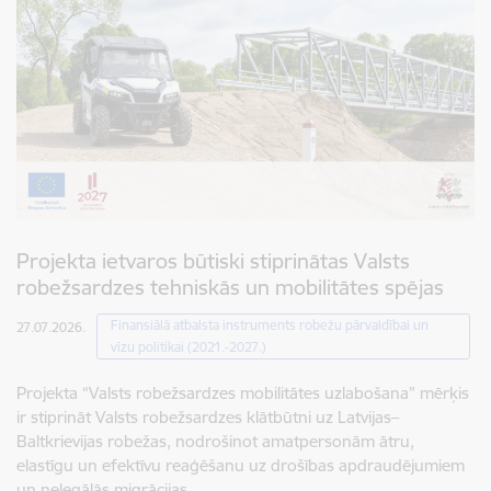
Projekta ietvaros būtiski stiprinātas Valsts
robežsardzes tehniskās un mobilitātes spējas
Finansiālā atbalsta instruments robežu pārvaldībai un
27.07.2026.
vīzu politikai (2021.-2027.)
Projekta “Valsts robežsardzes mobilitātes uzlabošana” mērķis
ir stiprināt Valsts robežsardzes klātbūtni uz Latvijas–
Baltkrievijas robežas, nodrošinot amatpersonām ātru,
elastīgu un efektīvu reaģēšanu uz drošības apdraudējumiem
un nelegālās migrācijas…