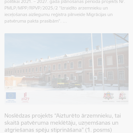
politikai 2021. – 2027. gada plānošanas perioda projekts Nr.
PMLP/MPP/RPVP/2025/2 “Izraidīto arzemnieku un
ieceļošanas aizliegumu reģistra pilnveide Migrācijas un
patvēruma pakta prasībām”. …
Noslēdzas projekts “Aizturēto ārzemnieku, tai
skaitā patvēruma meklētāju, uzņemšanas un
atgriešanas spēju stiprināšana” (1. posms)