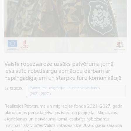
Valsts robežsardze uzsāks patvēruma jomā
iesaistīto robežsargu apmācību darbam ar
nepilngadīgajiem un starpkultūru komunikācijā
Patvēruma, migrācijas un integrācijas fonds
23.12.2025.
(2021.-2027.)
Realizējot Patvēruma un migrācijas fonda 2021.-2027. gada
plānošanas perioda ietvaros īstenotā projekta “Migrācijas,
atgriešanas un patvērumu jomā iesaistīto robežsargu
mācības” aktivitātes Valsts robežsardze 2026. gada sākumā