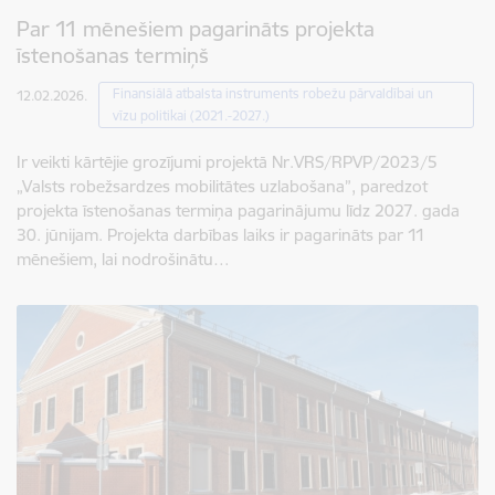
Par 11 mēnešiem pagarināts projekta
īstenošanas termiņš
Finansiālā atbalsta instruments robežu pārvaldībai un
12.02.2026.
vīzu politikai (2021.-2027.)
Ir veikti kārtējie grozījumi projektā Nr.VRS/RPVP/2023/5
„Valsts robežsardzes mobilitātes uzlabošana”, paredzot
projekta īstenošanas termiņa pagarinājumu līdz 2027. gada
30. jūnijam. Projekta darbības laiks ir pagarināts par 11
mēnešiem, lai nodrošinātu…