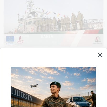
Liepājā iesvētīja Valsts robežsardzes kuģa
“BĀRTA” karogu un noslēdza projektu
“Patruļkuģa iegāde Valsts robežsardzes
vajadzībām”
Finansiālā atbalsta instruments robežu pārvaldībai un
16.01.2026.
vīzu politikai (2021.-2027.)
Piektdien, 16. janvārī, Liepājā norisinājās projekta ietvaros
iegādātā Valsts robežsardzes patruļkuģa “BĀRTA” kuģa
karoga iesvētīšanai un projekta noslēgumam veltītie