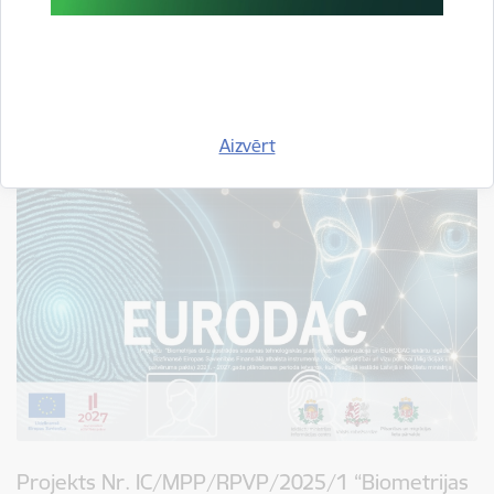
Piektdien, 16. janvārī, Liepājā norisināsies projekta ietvaros
iegādātā Valsts robežsardzes patruļkuģa Bārta kuģa karoga
iesvētīšanas un projekta noslēgumam veltītie pasākumi, kuros
piedalīsies arī iekšlietu ministrs Rihards Kozlovskis un
Iekšlietu…
Aizvērt
Projekts Nr. IC/MPP/RPVP/2025/1 “Biometrijas