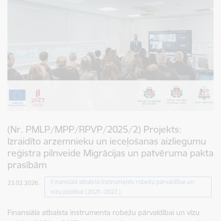
(Nr. PMLP/MPP/RPVP/2025/2) Projekts:
Izraidīto arzemnieku un ieceļošanas aizliegumu
reģistra pilnveide Migrācijas un patvēruma pakta
prasībām
Finansiālā atbalsta instruments robežu pārvaldībai un
23.02.2026.
vīzu politikai (2021.-2027.)
Finansiāla atbalsta instrumenta robežu pārvaldībai un vīzu