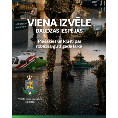
pasākumi, kuros piedalījās iekšlietu ministrs Rihards
Kozlovskis, Iekšlietu ministrijas…
Liepājā norisināsies Valsts robežsardzes
patruļkuģa “Bārta” kuģa karoga iesvētīšana
Finansiālā atbalsta instruments robežu pārvaldībai un
12.01.2026.
vīzu politikai (2021.-2027.)