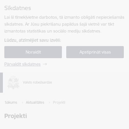
Pāriet uz lapas saturu
Sīkdatnes
Spied
lai meklētu
Enter
Lai šī tīmekļvietne darbotos, tā izmanto obligāti nepieciešamās
sīkdatnes. Ar Jūsu piekrišanu papildus šajā vietnē var tikt
izmantotas statistikas un sociālo mediju sīkdatnes.
Lūdzu, atzīmējiet savu izvēli:
Noraidīt
Apstiprināt visas
Pārvaldīt sīkdatnes
Sākums
Aktualitātes
Projekti
Projekti