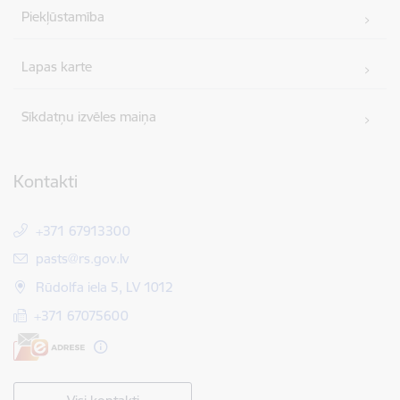
Piekļūstamība
Lapas karte
Sīkdatņu izvēles maiņa
Kontakti
+371 67913300
E-pasts:
pasts@rs.gov.lv
Rūdolfa iela 5, LV 1012
+371 67075600