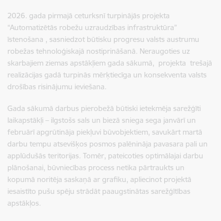
2026. gada pirmajā ceturksnī turpinājās projekta
“Automatizētās robežu uzraudzības infrastruktūra”
īstenošana , sasniedzot būtisku progresu valsts austrumu
robežas tehnoloģiskajā nostiprināšanā. Neraugoties uz
skarbajiem ziemas apstākļiem gada sākumā, projekta trešajā
realizācijas gadā turpinās mērķtiecīga un konsekventa valsts
drošības risinājumu ieviešana.
Gada sākumā darbus pierobežā būtiski ietekmēja sarežģīti
laikapstākļi – ilgstošs sals un biezā sniega sega janvārī un
februārī apgrūtināja piekļuvi būvobjektiem, savukārt martā
darbu tempu atsevišķos posmos palēnināja pavasara pali un
applūdušās teritorijas. Tomēr, pateicoties optimālajai darbu
plānošanai, būvniecības process netika pārtraukts un
kopumā noritēja saskaņā ar grafiku, apliecinot projektā
iesaistīto pušu spēju strādāt paaugstinātas sarežģītības
apstākļos.