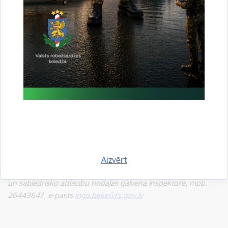
Projektu līdzfinansē Eiropas Savienība
Par publikācijas saturu atbild Valsts robežsardze
#ESfondi, #EUFunds #EUinmyregion, #InvestEU,
#ESfondiDROSIBA
Informāciju sagatavoja: Inga Bēķe,
Aizvērt
Valsts robežsardzes Galvenās pārvaldes Stratēģiskās attīstības
un sabiedrisko attiecību nodaļas galvenā inspektore, mob.
26443647, e-pasts
inga.beke@rs.gov.lv