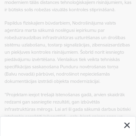
moderniem tālās distances tehnoloģiskajiem risinājumiem, kas
ir būtisks solis robežas vizuālās kontroles stiprināšanā.
Papildus fiziskajiem būvdarbiem, Nodrošinājuma valsts
aģentūra marta sākumā noslēgusi iepirkumu par
robežuzraudzības infrastruktūras uzturēšanas un drošības
sistēmu uzlabošanu, tostarp signalizācijas, zibensaizsardzības
un piekļuves kontroles risinājumiem. Šobrīd norit iesniegto
piedāvājumu izvērtēšana. Vienlaikus tiek veikta tehniskās
specifikācijas saskaņošana Punduru novērošanas torņa
(Balvu novadā) pārbūvei, nodrošinot nepieciešamās
dokumentācijas izstrādi objekta modernizācijai.
“Projektam ieejot trešajā īstenošanas gadā, arvien skaidrāk
redzami gan sasniegtie rezultāti, gan izbūvētās
infrastruktūras mērogs. Lai arī šī gada sākumā darbus būtiski
ietekmēja sarežģīti laikapstākļi – sals, biezā sniega sega un
applūdušas teritorijas –, izbūves process nav apstājies un
virzās uz priekšu atbilstoši plānotajam. Šobrīd jau varam runāt