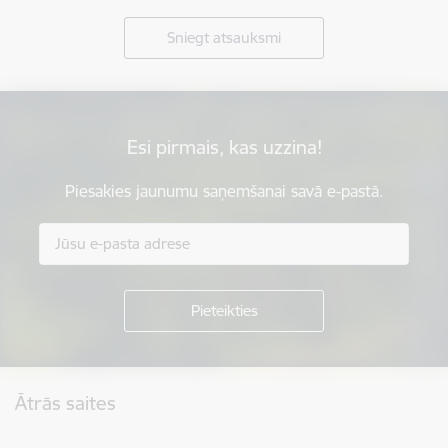
Sniegt atsauksmi
Esi pirmais, kas uzzina!
Piesakies jaunumu saņemšanai savā e-pastā.
Kājene
Ātrās saites