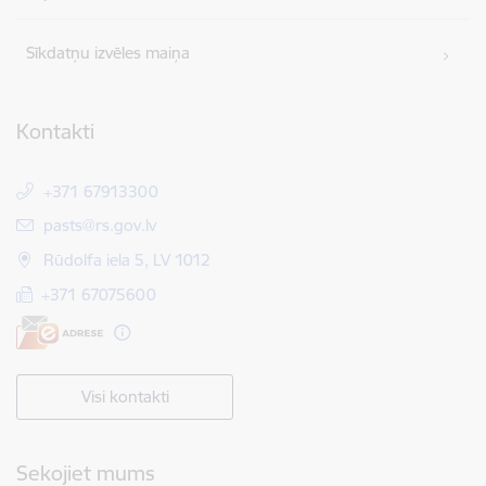
Sīkdatņu izvēles maiņa
Kontakti
+371 67913300
E-pasts:
pasts@rs.gov.lv
Rūdolfa iela 5, LV 1012
+371 67075600
Visi kontakti
Sekojiet mums