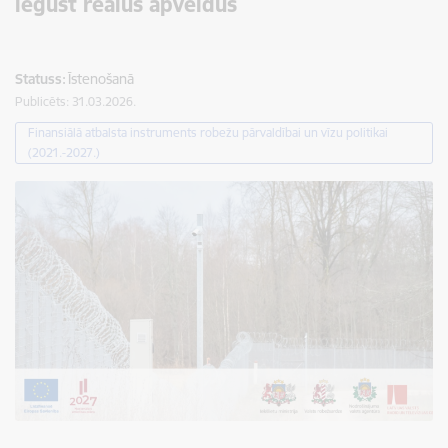
iegūst reālus apveidus
Statuss:
Īstenošanā
Publicēts: 31.03.2026.
Finansiālā atbalsta instruments robežu pārvaldībai un vīzu politikai
(2021.-2027.)