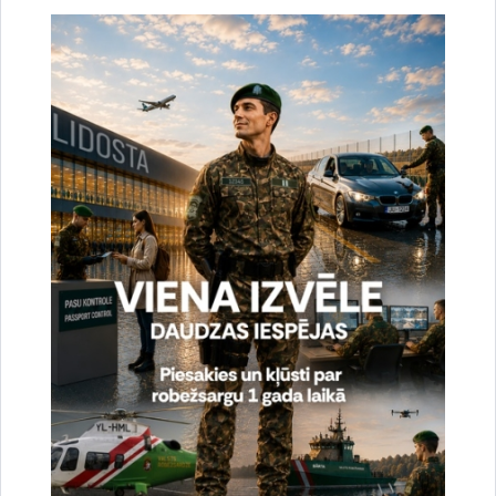
par konkrētiem, izmērāmiem rezultātiem, kas būtiski stiprina
valsts austrumu robežas tehnoloģisko kapacitāti,” uzsver
projekta “Automatizētās robežu uzraudzības infrastruktūra”
vadītājs pulkvedis O. Gaidamovičs.
Projekts “Automatizētās robežu uzraudzības infrastruktūra” ir
stratēģisks ieguldījums Latvijas drošībā, kas uzlabo
robežuzraudzības efektivitāti un reaģēšanas spējas. Izbūvētā
tehnoloģiskā bāze veido pamatu modernai, integrētai un
ilgtspējīgai robežas uzraudzības sistēmai, vienlaikus stiprinot
Eiropas Savienības ārējās robežas aizsardzību un
starpinstitucionālo sadarbību.
Projektu īsteno Valsts robežsardze sadarbībā ar Valsts akciju
sabiedrību “Latvijas Valsts radio un televīzijas centrs” un
Nodrošinājuma valsts aģentūru Finansiāla atbalsta
instrumenta robežu pārvaldībai un vīzu politikai ietvaros, kura
vadošā iestāde Latvijā ir Iekšlietu ministrija.