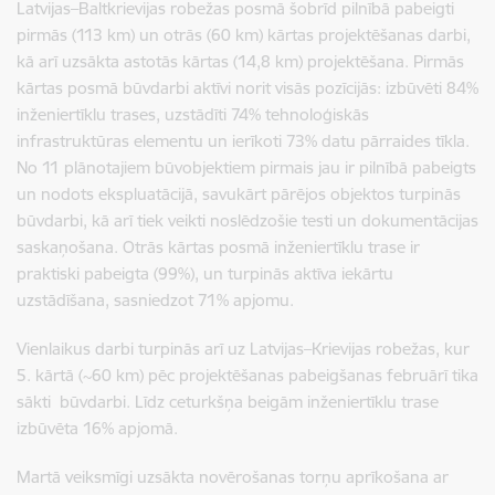
Latvijas–Baltkrievijas robežas posmā šobrīd pilnībā pabeigti
pirmās (113 km) un otrās (60 km) kārtas projektēšanas darbi,
kā arī uzsākta astotās kārtas (14,8 km) projektēšana. Pirmās
kārtas posmā būvdarbi aktīvi norit visās pozīcijās: izbūvēti 84%
inženiertīklu trases, uzstādīti 74% tehnoloģiskās
infrastruktūras elementu un ierīkoti 73% datu pārraides tīkla.
No 11 plānotajiem būvobjektiem pirmais jau ir pilnībā pabeigts
un nodots ekspluatācijā, savukārt pārējos objektos turpinās
būvdarbi, kā arī tiek veikti noslēdzošie testi un dokumentācijas
saskaņošana. Otrās kārtas posmā inženiertīklu trase ir
praktiski pabeigta (99%), un turpinās aktīva iekārtu
uzstādīšana, sasniedzot 71% apjomu.
Vienlaikus darbi turpinās arī uz Latvijas–Krievijas robežas, kur
5. kārtā (~60 km) pēc projektēšanas pabeigšanas februārī tika
sākti būvdarbi. Līdz ceturkšņa beigām inženiertīklu trase
izbūvēta 16% apjomā.
Martā veiksmīgi uzsākta novērošanas torņu aprīkošana ar