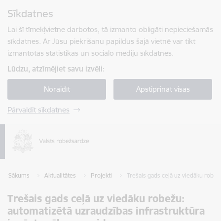
Pāriet uz lapas saturu
Sīkdatnes
Spied
lai meklētu
Enter
Lai šī tīmekļvietne darbotos, tā izmanto obligāti nepieciešamās
sīkdatnes. Ar Jūsu piekrišanu papildus šajā vietnē var tikt
izmantotas statistikas un sociālo mediju sīkdatnes.
Lūdzu, atzīmējiet savu izvēli:
Noraidīt
Apstiprināt visas
Pārvaldīt sīkdatnes
Sākums
Aktualitātes
Projekti
Trešais gads ceļā uz viedāku robež
Trešais gads ceļā uz viedāku robežu:
automatizētā uzraudzības infrastruktūra