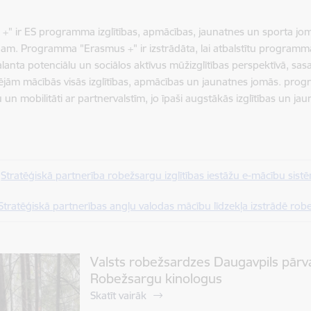
+" ir ES programma izglītības, apmācības, jaunatnes un sporta jo
m. Programma "Erasmus +" ir izstrādāta, lai atbalstītu programmas
alanta potenciālu un sociālos aktīvus mūžizglītības perspektīvā, s
ējām mācībās visās izglītības, apmācības un jaunatnes jomās. progr
 un mobilitāti ar partnervalstīm, jo īpaši augstākās izglītības un ja
Stratēģiskā partnerība robežsargu izglītības iestāžu e-mācību sis
Stratēģiskā partnerības angļu valodas mācību līdzekļa izstrādē ro
Valsts robežsardzes Daugavpils pār
Robežsargu kinologus
Skatīt vairāk