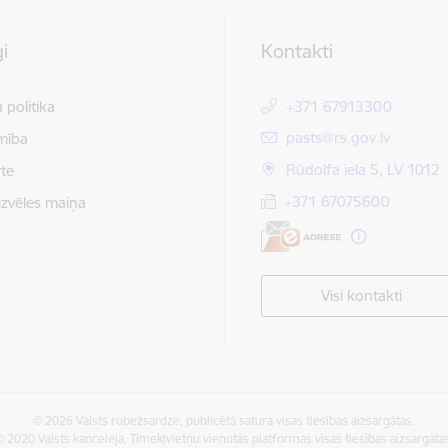
i
Kontakti
 politika
+371 67913300
E-pasts:
pasts@rs.gov.lv
mība
Rūdolfa iela 5, LV 1012
te
+371 67075600
izvēles maiņa
Visi kontakti
© 2026 Valsts robežsardze, publicētā satura visas tiesības aizsargātas.
 2020 Valsts kanceleja, Tīmekļvietņu vienotās platformas visas tiesības aizsargāta