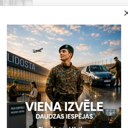
Valsts robežsardzes Daugavpils pār
Republikas Iekšlietu ministrijas Vals
Robežsardzes skolas kinologus
Skatīt vairāk
Lietuvas kinologu vizīte VRS Rīgas pā
robežkontroles punktā
Skatīt vairāk