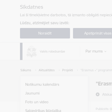
Pāriet uz lapas saturu
Sīkdatnes
Lai šī tīmekļvietne darbotos, tā izmanto obligāti nepiec
Lūdzu, atzīmējiet savu izvēli:
Noraidīt
Apstiprināt visas
Par mums
Sākums
Aktualitātes
Projekti
"Erasmus +" program
"Eras
Notikumu kalendārs
Jaunumi
Atska
Foto un video
Publicēts: 
Sabiedrības līdzdalība