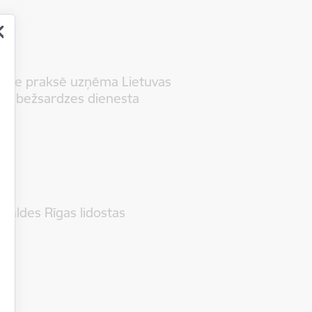
valde praksē uzņēma Lietuvas
ts robežsardzes dienesta
rvaldes Rīgas lidostas