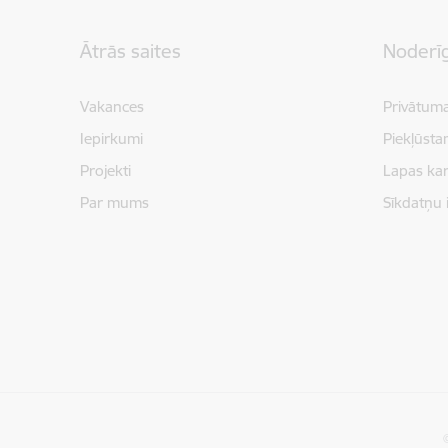
Kājene
Ātrās saites
Noderīg
Vakances
Privātuma
Iepirkumi
Piekļūsta
Projekti
Lapas kar
Par mums
Sīkdatņu 
©