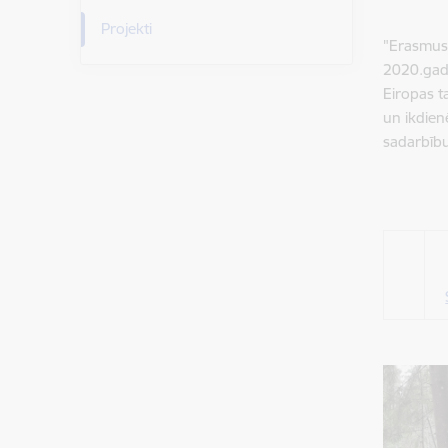
Projekti
"Erasmus 
2020.gada
Eiropas t
un ikdien
sadarbību