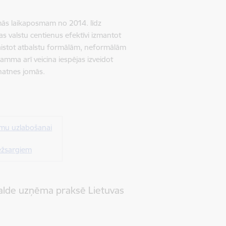
mās laikaposmam no 2014. līdz
 valstu centienus efektīvi izmantot
asaistot atbalstu formālām, neformālām
amma arī veicina iespējas izveidot
unatnes jomās.
tēmu uzlabošanai
bežsargiem
valde uzņēma praksē Lietuvas