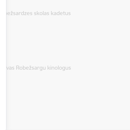
Robežsardzes skolas kadetus
etuvas Robežsargu kinologus