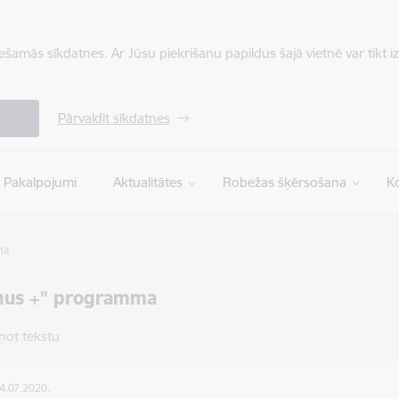
iešamās sīkdatnes. Ar Jūsu piekrišanu papildus šajā vietnē var tikt i
Pārvaldīt sīkdatnes
Pakalpojumi
Aktualitātes
Robežas šķērsošana
Ko
ma
mus +" programma
ņot tekstu
04.07.2020.