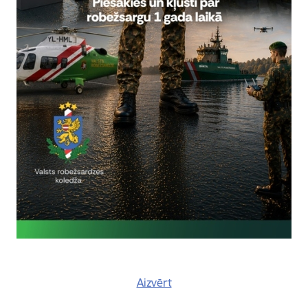
Valsts robežsardze uzņem Lietuvas 
Skatīt vairāk
Valsts robežsardze praksē uzņem Li
Skatīt vairāk
Aizvērt