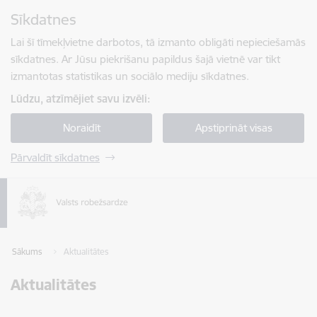
Pāriet uz lapas saturu
Sīkdatnes
Spied
lai meklētu
Enter
Lai šī tīmekļvietne darbotos, tā izmanto obligāti nepieciešamās
sīkdatnes. Ar Jūsu piekrišanu papildus šajā vietnē var tikt
izmantotas statistikas un sociālo mediju sīkdatnes.
Lūdzu, atzīmējiet savu izvēli:
Noraidīt
Apstiprināt visas
Pārvaldīt sīkdatnes
Sākums
Aktualitātes
Aktualitātes