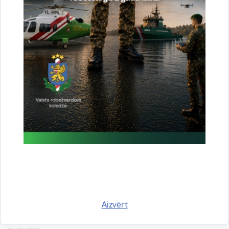
Tehnisku traucējumu dēļ traucēta ABC vārtu
darbība Lidostas “Rīga” robežkontroles punktā
05.08.2026.
Valsts robežsardze informē, ka pēcpusdienā tehnisku traucējumu dēļ tika
traucēta automatizētās robežpārbaudes sistēmas (ABC vārtu) darbība
Lidostas “Rīga” robežkontroles punktā. Līdz ar to pie…
Jaunumi
2026. gada 4. augusts uz valsts robežas un
Aizvērt
valsts iekšienē