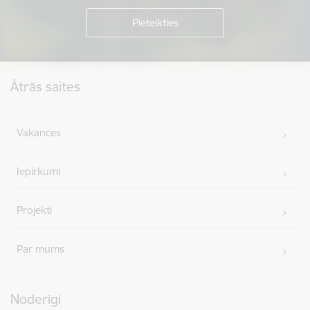
Kājene
Ātrās saites
Vakances
Iepirkumi
Projekti
Par mums
Noderīgi