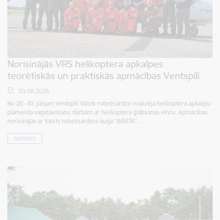
Norisinājās VRS helikoptera apkalpes
teorētiskās un praktiskās apmācības Ventspilī
03.08.2026.
No 20.-30. jūlijam Ventspilī Valsts robežsardze realizēja helikoptera apkalpju
plānveida sagatavošanu darbam ar helikoptera glābšanas vinču. Apmācības
norisinājās ar Valsts robežsardzes kuģa “BĀRTA”…
Jaunumi