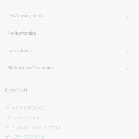
Privātuma politika
Piekļūstamība
Lapas karte
Sīkdatņu izvēles maiņa
Kontakti
+371 67913300
E-pasts:
pasts@rs.gov.lv
Rūdolfa iela 5, LV 1012
+371 67075600