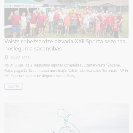
Valsts robežsardze aizvada XXII Sporta sezonas
noslēguma sacensības
04.08.2026.
No 31. jūlija līdz 2. augustam atpūtas kompleksā „Dzintarkrasts” Žocenē,
Rojas pagastā, Talsu novadā norisinājās Valsts robežsardzes (turpmāk – VRS)
XXII Sporta sezonas noslēguma sacensības,…
Sports