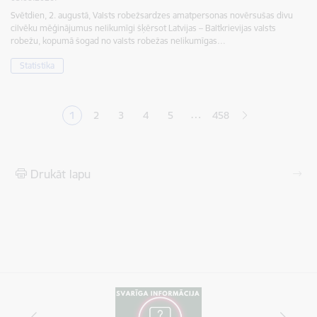
Svētdien, 2. augustā, Valsts robežsardzes amatpersonas novērsušas divu
cilvēku mēģinājumus nelikumīgi šķērsot Latvijas – Baltkrievijas valsts
robežu, kopumā šogad no valsts robežas nelikumīgas…
Statistika
Lapošana
…
1
2
3
4
5
458
Pašreizējā lapa
Lapa
Lapa
Lapa
Lapa
Drukāt lapu