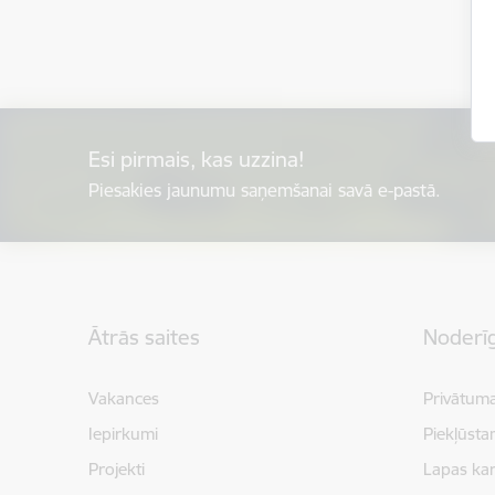
Esi pirmais, kas uzzina!
Piesakies jaunumu saņemšanai savā e-pastā.
Kājene
Ātrās saites
Noderīg
Vakances
Privātuma
Iepirkumi
Piekļūsta
Projekti
Lapas kar