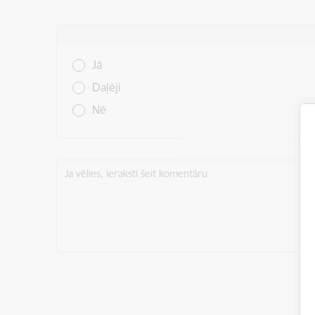
Vai šī informācija bija noderīga?
Jā
Daļēji
Nē
Ja vēlies, ieraksti šeit komentāru