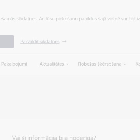
iešamās sīkdatnes. Ar Jūsu piekrišanu papildus šajā vietnē var tikt i
Pārvaldīt sīkdatnes
Pakalpojumi
Aktualitātes
Robežas šķērsošana
Ko
Vai šī informācija bija noderīga?