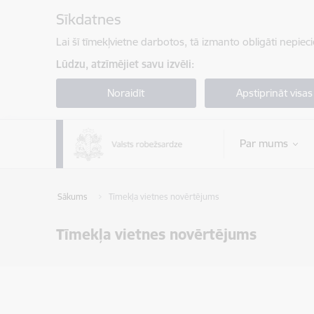
Pāriet uz lapas saturu
Sīkdatnes
Lai šī tīmekļvietne darbotos, tā izmanto obligāti nepiec
Lūdzu, atzīmējiet savu izvēli:
Noraidīt
Apstiprināt visas
Par mums
Sākums
Tīmekļa vietnes novērtējums
Tīmekļa vietnes novērtējums