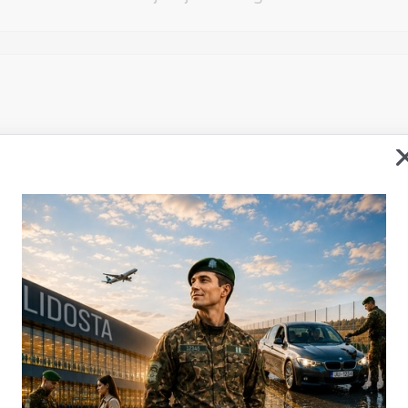
Vēlos atstāt savu e-pastu saziņai