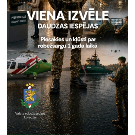
rivātuma politika
Vai šī informācija bija noderīga?