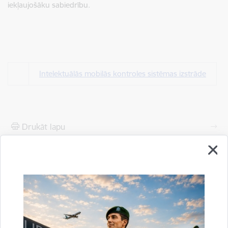
iekļaujošāku sabiedrību.
Intelektuālās mobilās kontroles sistēmas izstrāde
Drukāt lapu
Dalīties