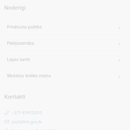
Noderīgi
Privātuma politika
Piekļūstamība
Lapas karte
Sīkdatņu izvēles maiņa
Kontakti
+371 67913300
E-pasts:
pasts@rs.gov.lv