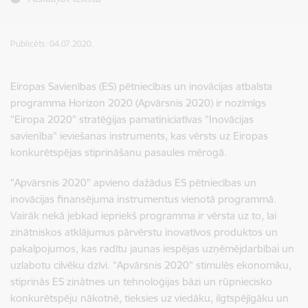
Publicēts: 04.07.2020.
Eiropas Savienības (ES) pētniecības un inovācijas atbalsta
programma Horizon 2020 (Apvārsnis 2020) ir nozīmīgs
"Eiropa 2020" stratēģijas pamatiniciatīvas "Inovācijas
savienība" ieviešanas instruments, kas vērsts uz Eiropas
konkurētspējas stiprināšanu pasaules mērogā.
"Apvārsnis 2020" apvieno dažādus ES pētniecības un
inovācijas finansējuma instrumentus vienotā programmā.
Vairāk nekā jebkad iepriekš programma ir vērsta uz to, lai
zinātniskos atklājumus pārvērstu inovatīvos produktos un
pakalpojumos, kas radītu jaunas iespējas uzņēmējdarbībai un
uzlabotu cilvēku dzīvi. "Apvārsnis 2020" stimulēs ekonomiku,
stiprinās ES zinātnes un tehnoloģijas bāzi un rūpniecisko
konkurētspēju nākotnē, tieksies uz viedāku, ilgtspējīgāku un