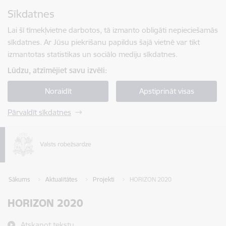
Pāriet uz lapas saturu
Sīkdatnes
Spied
lai meklētu
Enter
Lai šī tīmekļvietne darbotos, tā izmanto obligāti nepieciešamās
sīkdatnes. Ar Jūsu piekrišanu papildus šajā vietnē var tikt
izmantotas statistikas un sociālo mediju sīkdatnes.
Lūdzu, atzīmējiet savu izvēli:
Noraidīt
Apstiprināt visas
Pārvaldīt sīkdatnes
Sākums
Aktualitātes
Projekti
HORIZON 2020
HORIZON 2020
Atskaņot tekstu