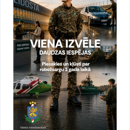
Vai šī informācija bija noderīga?
Sniegt atsauksmi
Esi pirmais, kas uzzina!
Piesakies jaunumu saņemšanai savā e-pastā.