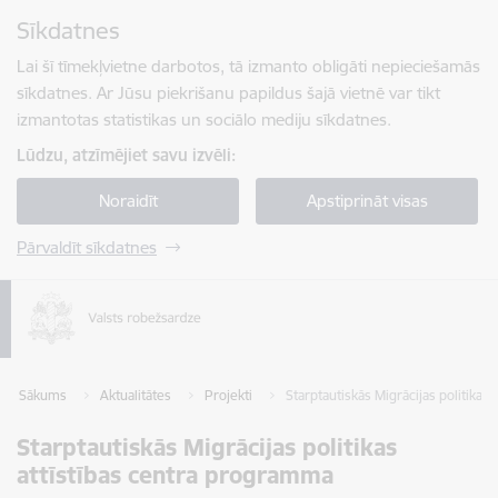
Pāriet uz lapas saturu
Sīkdatnes
Spied
lai meklētu
Enter
Lai šī tīmekļvietne darbotos, tā izmanto obligāti nepieciešamās
sīkdatnes. Ar Jūsu piekrišanu papildus šajā vietnē var tikt
izmantotas statistikas un sociālo mediju sīkdatnes.
Lūdzu, atzīmējiet savu izvēli:
Noraidīt
Apstiprināt visas
Pārvaldīt sīkdatnes
Sākums
Aktualitātes
Projekti
Starptautiskās Migrācijas politikas
Starptautiskās Migrācijas politikas
attīstības centra programma