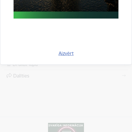
Valsts robežsardzes pārstāvju dalība Projekta
“PROMETHEUS II” atklāšanas sanāksmē Tbilisi,
Gruzijā.
Skatīt vairāk
Aizvērt
Drukāt lapu
Dalīties