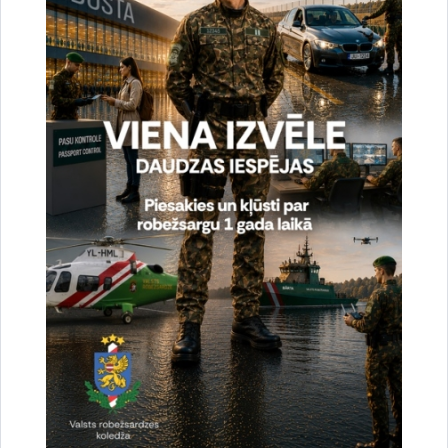
Latvijas Republikas un Baltkrievijas Republikas
pārrobežu sadarbības stiprināšana gatavojoties
un realizējot masu pasākumus
Skatīt vairāk
Robežuzraudzības kvalitātes uzlabošana, veicinot sadarbību