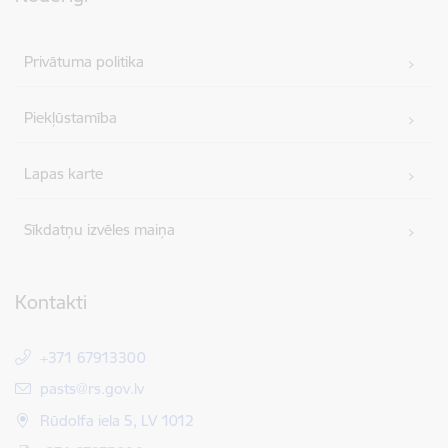
Privātuma politika
Piekļūstamība
Lapas karte
Sīkdatņu izvēles maiņa
Kontakti
+371 67913300
E-pasts:
pasts@rs.gov.lv
Rūdolfa iela 5, LV 1012