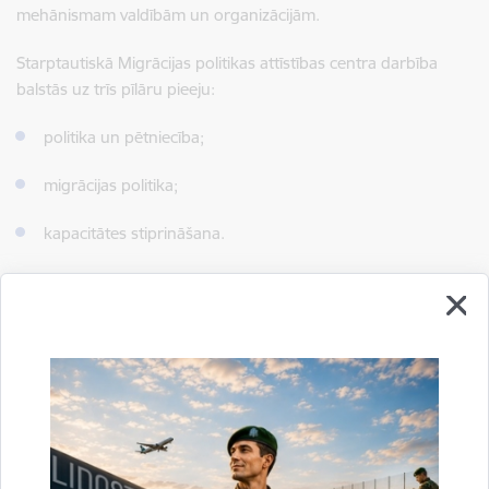
mehānismam valdībām un organizācijām.
Starptautiskā Migrācijas politikas attīstības centra darbība
balstās uz trīs pīlāru pieeju:
politika un pētniecība;
migrācijas politika;
kapacitātes stiprināšana.
Izmantojot šos trīs pīlārus, Starptautiskās Migrācijas politikas
attīstības centrs spēj atbalstīt dalībvalstis un partnerus
dažādās jomās, kas saistītas ar migrāciju.