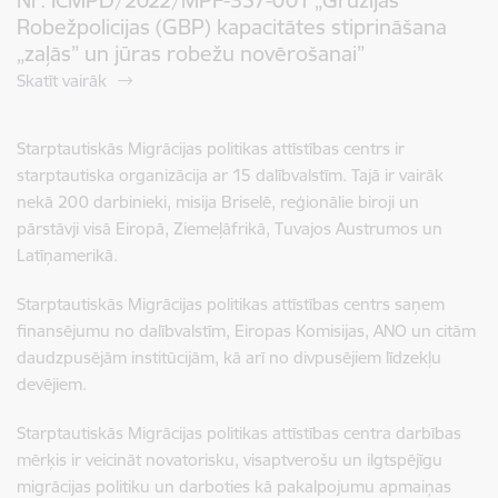
Nr. ICMPD/2022/MPF-357-001 „Gruzijas
Robežpolicijas (GBP) kapacitātes stiprināšana
„zaļās” un jūras robežu novērošanai”
Skatīt vairāk
Starptautiskās Migrācijas politikas attīstības centrs ir
starptautiska organizācija ar 15 dalībvalstīm. Tajā ir vairāk
nekā 200 darbinieki, misija Briselē, reģionālie biroji un
pārstāvji visā Eiropā, Ziemeļāfrikā, Tuvajos Austrumos un
Latīņamerikā.
Starptautiskās Migrācijas politikas attīstības centrs saņem
finansējumu no dalībvalstīm, Eiropas Komisijas, ANO un citām
daudzpusējām institūcijām, kā arī no divpusējiem līdzekļu
devējiem.
Starptautiskās Migrācijas politikas attīstības centra darbības
mērķis ir veicināt novatorisku, visaptverošu un ilgtspējīgu
migrācijas politiku un darboties kā pakalpojumu apmaiņas