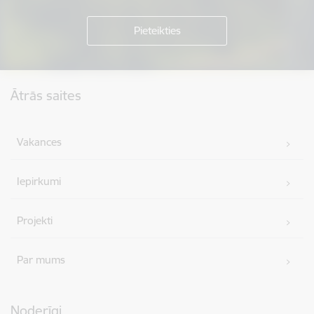
Kājene
Ātrās saites
Vakances
Iepirkumi
Projekti
Par mums
Noderīgi