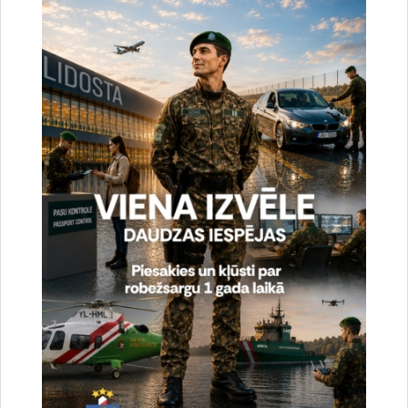
uzlabotu vietnes darbību un
pakalpojumus)
Reģistrē unikālu ID, kas tiek izmantots
statistisko datu iegūšanai par to, kā
apmeklētājs izmanto vietni.
2 gadi
_gat
Statistikas sīkdatnes (nepieciešamas, lai
uzlabotu vietnes darbību un
pakalpojumus)
Izmanto Google Analytics, lai samazinātu
pieprasījuma līmeni.
1 minūte