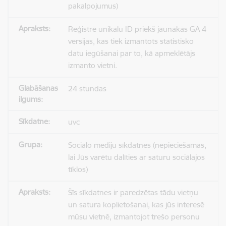
pakalpojumus)
Reģistrē unikālu ID priekš jaunākās GA 4
versijas, kas tiek izmantots statistisko
datu iegūšanai par to, kā apmeklētājs
izmanto vietni.
24 stundas
uvc
Sociālo mediju sīkdatnes (nepieciešamas,
lai Jūs varētu dalīties ar saturu sociālajos
tīklos)
Šīs sīkdatnes ir paredzētas tādu vietņu
un satura koplietošanai, kas jūs interesē
mūsu vietnē, izmantojot trešo personu