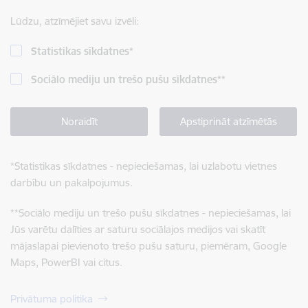
Lūdzu, atzīmējiet savu izvēli:
Statistikas sīkdatnes
*
Sociālo mediju un trešo pušu sīkdatnes
**
Noraidīt
Apstiprināt atzīmētās
*
Statistikas sīkdatnes - nepieciešamas, lai uzlabotu vietnes
darbību un pakalpojumus.
**
Sociālo mediju un trešo pušu sīkdatnes - nepieciešamas, lai
Jūs varētu dalīties ar saturu sociālajos medijos vai skatīt
mājaslapai pievienoto trešo pušu saturu, piemēram, Google
Maps, PowerBI vai citus.
Privātuma politika