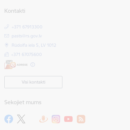
Kontakti
+371 67913300
E-pasts:
pasts@rs.gov.lv
Rūdolfa iela 5, LV 1012
+371 67075600
Visi kontakti
Sekojiet mums