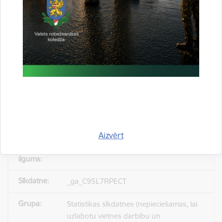
_gid
Statistikas sīkdatnes (nepieciešamas, lai
uzlabotu vietnes darbību un
pakalpojumus)
Reģistrē unikālu ID, kas tiek izmantots
statistisko datu iegūšanai par to, kā
apmeklētājs izmanto vietni.
Aizvērt
24 stundas
_ga_C95L7RPECT
Statistikas sīkdatnes (nepieciešamas, lai
uzlabotu vietnes darbību un