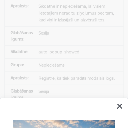
Sīkdatne ir nepieciešama, lai visiem
lietotājiem nerādītu ziņojumus pēc tam,
kad viņi ir izlasījuši un aizvēruši tos.
Sesija
auto_popup_showed
Nepieciešams
Reģistrē, ka tiek parādīts modālais logs.
Sesija
_ga
Statistikas sīkdatnes (nepieciešamas, lai