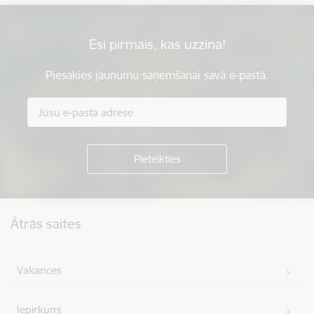
Esi pirmais, kas uzzina!
Piesakies jaunumu saņemšanai savā e-pastā.
Kājene
Ātrās saites
Vakances
Iepirkumi