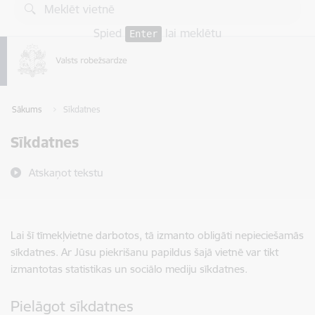
Pāriet uz lapas saturu
Spied
lai meklētu
Enter
Sākums
Sīkdatnes
Sīkdatnes
Atskaņot tekstu
Lai šī tīmekļvietne darbotos, tā izmanto obligāti nepieciešamās
sīkdatnes. Ar Jūsu piekrišanu papildus šajā vietnē var tikt
izmantotas statistikas un sociālo mediju sīkdatnes.
Pielāgot sīkdatnes