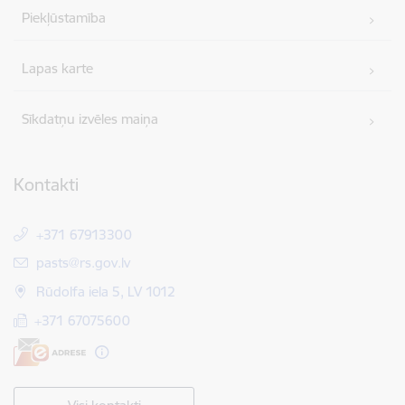
Piekļūstamība
Lapas karte
Sīkdatņu izvēles maiņa
Kontakti
+371 67913300
E-pasts:
pasts@rs.gov.lv
Rūdolfa iela 5, LV 1012
+371 67075600