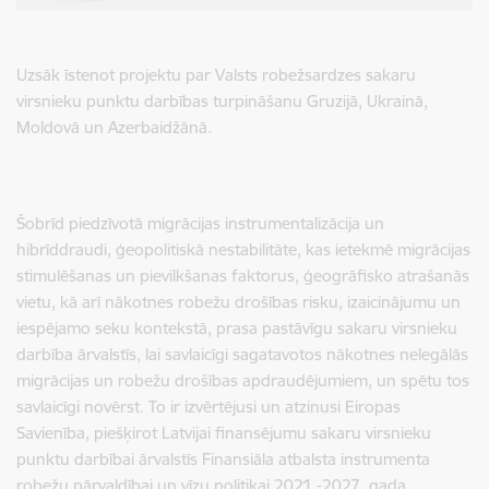
Uzsāk īstenot projektu par
Valsts robežsardzes sakaru
virsnieku punktu darbības turpināšanu Gruzijā, Ukrainā,
Moldovā un Azerbaidžānā
.
Šobrīd piedzīvotā migrācijas instrumentalizācija un
hibrīddraudi, ģeopolitiskā nestabilitāte, kas ietekmē migrācijas
stimulēšanas un pievilkšanas faktorus, ģeogrāfisko atrašanās
vietu, kā arī nākotnes robežu drošības risku, izaicinājumu un
iespējamo seku kontekstā, prasa pastāvīgu sakaru virsnieku
darbība ārvalstīs, lai savlaicīgi sagatavotos nākotnes nelegālās
migrācijas un robežu drošības apdraudējumiem, un spētu tos
savlaicīgi novērst.
To ir izvērtējusi un atzinusi Eiropas
Savienība, piešķirot
Latvijai finansējumu sakaru virsnieku
punktu darbībai ārvalstīs Finansiāla atbalsta instrumenta
robežu pārvaldībai un vīzu politikai 2021.-2027. gada