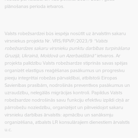
plānošanas perioda ietvaros.
Valsts robežsardzei būs iespēja nosūtīt uz ārvalstīm sakaru
virsniekus projekta
Nr.
VRS/RPVP/2023/9
“
Valsts
robežsardzes sakaru virsnieku punktu darbības turpināšana
Gruzijā, Ukrainā, Moldovā un Azerbaidžānā”
ietvaros. Ar
projekta palīdzību Valsts robežsardze stiprinās savas spējas
organizēt elastīgus reaģēšanas pasākumus un progresīvu
pieeju integrētai robežas pārvaldībai, atbilstoši Eiropas
Savienības prasībām, nodrošinās preventīvos pasākumus un
uzraudzību, nelegālās migrācijas kontroli.
Papildus
Valsts
robežsardze nodrošinās savu funkciju efektīvu izpildi cīņā ar
pārrobežu noziedzību, organizējot un pilnveidojot
sakaru
virsnieku darbības ārvalstīs: apmācību un sanāksmju
organizēšana, atbalsts LR konsulārajiem dienestiem ārvalstīs
u.c
.