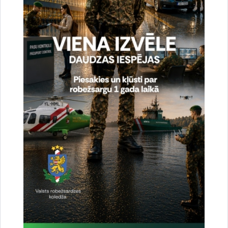
Valsts robežsardzes koledžas pasniedzēji ES
līdzfinansētā projekta ietvaros apmācīja
Moldovas Robežpolicijas amatpersonas
dokumentu pārbaudes un viltvāržu
konstatēšanas jomā
Skatīt vairāk
Valsts robežsardzes amatpersonas nodrošina
Moldovas Robežpolicijas amatpersonu