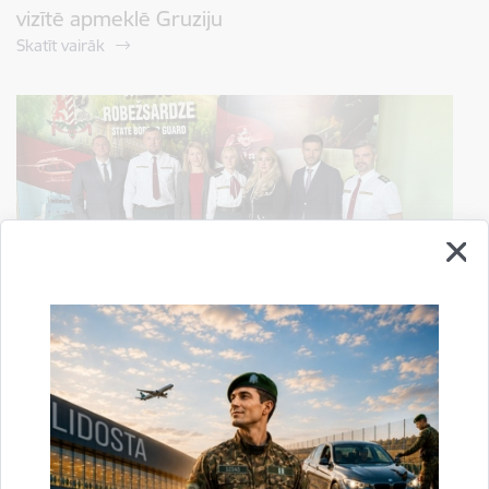
vizītē apmeklē Gruziju
Skatīt vairāk
Valsts robežsardzi apmeklēja Moldovas
Republikas Robežpolicijas Ģenerālinspektorāta
amatpersonas
Skatīt vairāk