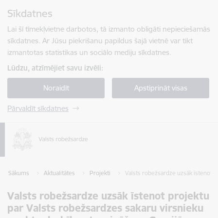
Pāriet uz lapas saturu
Sīkdatnes
Spied
lai meklētu
Enter
Lai šī tīmekļvietne darbotos, tā izmanto obligāti nepieciešamās
sīkdatnes. Ar Jūsu piekrišanu papildus šajā vietnē var tikt
izmantotas statistikas un sociālo mediju sīkdatnes.
Lūdzu, atzīmējiet savu izvēli:
Noraidīt
Apstiprināt visas
Pārvaldīt sīkdatnes
Sākums
Aktualitātes
Projekti
Valsts robežsardze uzsāk īstenot p
Valsts robežsardze uzsāk īstenot projektu
par Valsts robežsardzes sakaru virsnieku