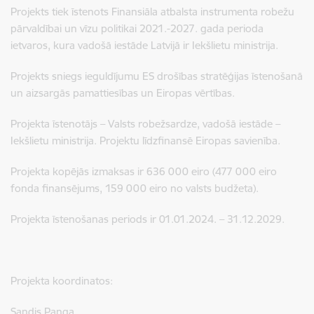
Projekts tiek īstenots Finansiāla atbalsta instrumenta robežu
pārvaldībai un vīzu politikai 2021.-2027. gada perioda
ietvaros, kura vadošā iestāde Latvijā ir Iekšlietu ministrija.
Projekts sniegs ieguldījumu ES drošības stratēģijas īstenošanā
un aizsargās pamattiesības un Eiropas vērtības.
Projekta īstenotājs – Valsts robežsardze, vadošā iestāde –
Iekšlietu ministrija. Projektu līdzfinansē Eiropas savienība.
Projekta kopējās izmaksas ir 636 000 eiro (477 000 eiro
fonda finansējums, 159 000 eiro no valsts budžeta).
Projekta īstenošanas periods ir 01.01.2024. – 31.12.2029.
Projekta koordinatos:
Sandis Panga