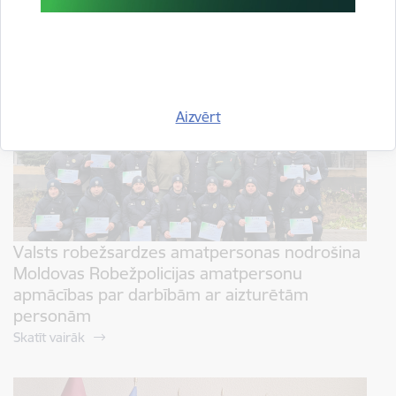
apmācības par robežšķērsojošo personu
profilēšanu un identificēšanu
Skatīt vairāk
Aizvērt
Valsts robežsardzes amatpersonas nodrošina
Moldovas Robežpolicijas amatpersonu
apmācības par darbībām ar aizturētām
personām
Skatīt vairāk