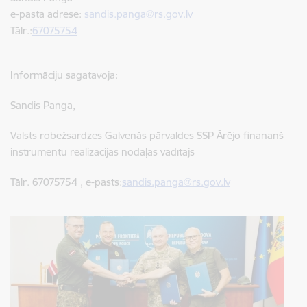
e-pasta adrese:
sandis.panga@rs.g
ov.lv
Tālr.:
67075754
Informāciju sagatavoja:
Sandis Panga,
Valsts robežsardzes Galvenās pārvaldes SSP Ārējo finananš
instrumentu realizācijas nodaļas vadītājs
Tālr. 67075754 , e-pasts:
sandis.panga@rs.g
ov.lv