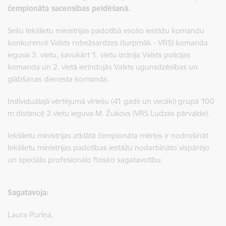
čempionāta sacensības peldēšanā.
Sešu Iekšlietu ministrijas padotībā esošo iestāžu komandu
konkurencē Valsts robežsardzes (turpmāk - VRS) komanda
ieguva 3. vietu, savukārt 1. vietu izcīnīja Valsts policijas
komanda un 2. vietā ierindojās Valsts ugunsdzēsības un
glābšanas dienesta komanda.
Individuālajā vērtējumā vīriešu (41 gads un vecāki) grupā 100
m distancē 2.vietu ieguva M. Žukovs (VRS Ludzas pārvalde).
Iekšlietu ministrijas atklātā čempionāta mērķis ir nodrošināt
Iekšlietu ministrijas padotības iestāžu nodarbināto vispārējo
un speciālo profesionālo fizisko sagatavotību.
Sagatavoja:
Laura Puriņa,