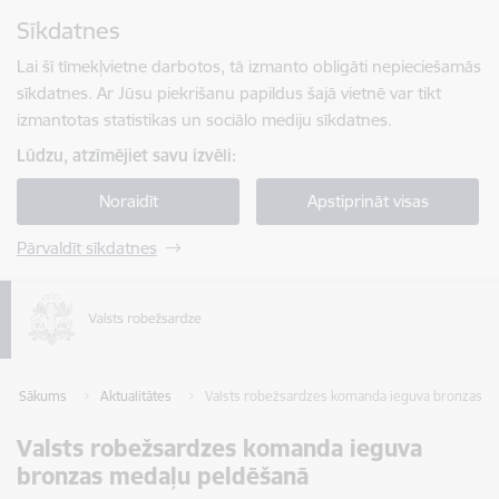
Pāriet uz lapas saturu
Sīkdatnes
Spied
lai meklētu
Enter
Lai šī tīmekļvietne darbotos, tā izmanto obligāti nepieciešamās
sīkdatnes. Ar Jūsu piekrišanu papildus šajā vietnē var tikt
izmantotas statistikas un sociālo mediju sīkdatnes.
Lūdzu, atzīmējiet savu izvēli:
Noraidīt
Apstiprināt visas
Pārvaldīt sīkdatnes
Sākums
Aktualitātes
Valsts robežsardzes komanda ieguva bronzas m
Valsts robežsardzes komanda ieguva
bronzas medaļu peldēšanā