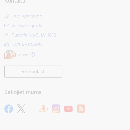
Kontakti
+371 67913300
E-pasts:
pasts@rs.gov.lv
Rūdolfa iela 5, LV 1012
+371 67075600
Visi kontakti
Sekojiet mums