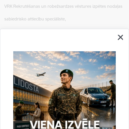
VRK Rekrutēšanas un robežsardzes vēstures izpētes nodaļas
sabiedrisko attiecību speciāliste,
mob.:
26583340
e-pasts:
laura.purina@rs.gov.lv
Saistītas tēmas
Aktualitātes:
Sports
Drukāt lapu
Dalīties