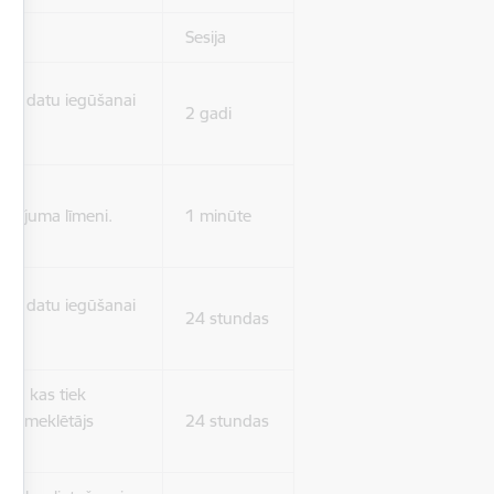
Sesija
isko datu iegūšanai
2 gadi
rasījuma līmeni.
1 minūte
isko datu iegūšanai
24 stundas
as, kas tiek
ā apmeklētājs
24 stundas