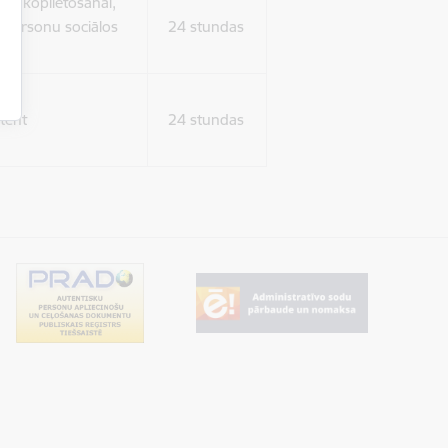
ura koplietošanai,
o personu sociālos
24 stundas
tent
24 stundas