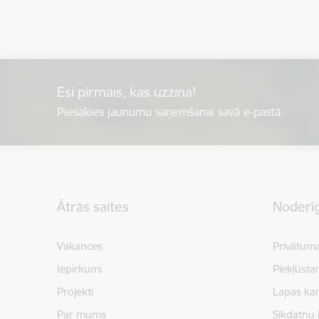
Esi pirmais, kas uzzina!
Piesakies jaunumu saņemšanai savā e-pastā.
Kājene
Ātrās saites
Noderīg
Vakances
Privātuma
Iepirkumi
Piekļūsta
Projekti
Lapas kar
Par mums
Sīkdatņu 