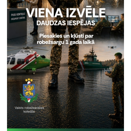
Reģistrē, ka tiek parādīts modālais logs.
nepieciešamas,
Reģistrē unikālu ID, kas tiek izmantots statist
arbību un
par to, kā apmeklētājs izmanto vietni.
nepieciešamas,
arbību un
Izmanto Google Analytics, lai samazinātu piep
nepieciešamas,
Reģistrē unikālu ID, kas tiek izmantots statist
arbību un
par to, kā apmeklētājs izmanto vietni.
nepieciešamas,
Reģistrē unikālu ID priekš jaunākās GA 4 versij
arbību un
izmantots statistisko datu iegūšanai par to, k
izmanto vietni.