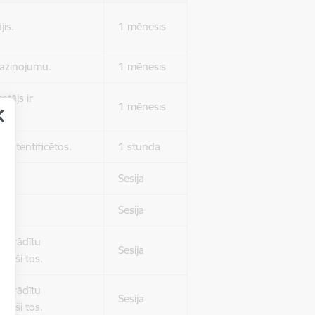
jis.
1 mēnesis
 paziņojumu.
1 mēnesis
otājs ir
1 mēnesis
 autentificētos.
1 stunda
kļa.
Sesija
Sesija
 nerādītu
Sesija
ēruši tos.
 nerādītu
Sesija
ēruši tos.