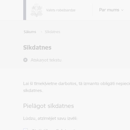
Pāriet uz lapas saturu
Par mums
Sākums
Sīkdatnes
Sīkdatnes
Atskaņot tekstu
Lai šī tīmekļvietne darbotos, tā izmanto obligāti nepiec
sīkdatnes.
Pielāgot sīkdatnes
Lūdzu, atzīmējiet savu izvēli: