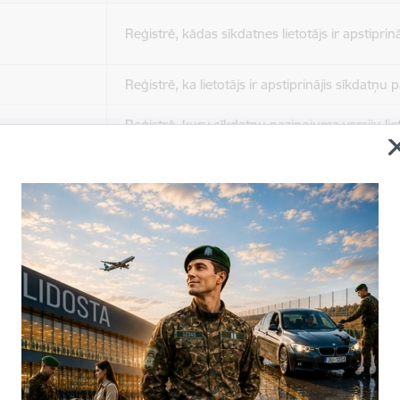
Reģistrē, kādas sīkdatnes lietotājs ir apstiprinā
Reģistrē, ka lietotājs ir apstiprinājis sīkdatņu
Reģistrē, kuru sīkdatņu paziņojuma versiju liet
apstiprinājis.
Nepieciešams tikai satura administratoriem, lai
Sesijas uzturēšana no slodzes dalīšanas viedo
Drošības politikas sesija.
Sīkdatne ir nepieciešama, lai visiem lietotājiem
ziņojumus pēc tam, kad viņi ir izlasījuši un aizv
Sīkdatne ir nepieciešama, lai visiem lietotājiem
ziņojumus pēc tam, kad viņi ir izlasījuši un aizv