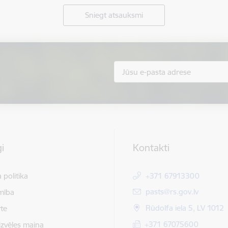
Sniegt atsauksmi
i
Kontakti
 politika
+371 67913300
E-pasts:
pasts@rs.gov.lv
mība
Rūdolfa iela 5, LV 1012
te
+371 67075600
izvēles maiņa