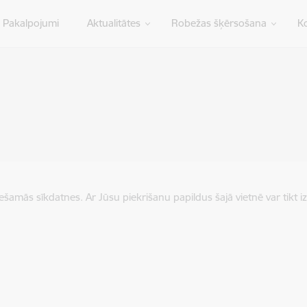
Pakalpojumi
Aktualitātes
Robežas šķērsošana
Ko
iešamās sīkdatnes. Ar Jūsu piekrišanu papildus šajā vietnē var tikt i