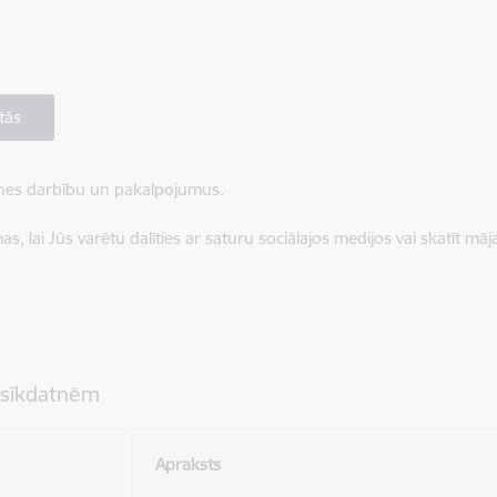
tās
ietnes darbību un pakalpojumus.
, lai Jūs varētu dalīties ar saturu sociālajos medijos vai skatīt mā
 sīkdatnēm
Apraksts