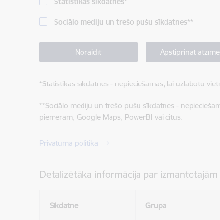
Statistikas sīkdatnes
*
Sociālo mediju un trešo pušu sīkdatnes
**
Noraidīt
Apstiprināt atzīmē
*
Statistikas sīkdatnes - nepieciešamas, lai uzlabotu v
**
Sociālo mediju un trešo pušu sīkdatnes - nepieciešamas
piemēram, Google Maps, PowerBI vai citus.
Privātuma politika
Detalizētāka informācija par izmantotajām
Sīkdatne
Grupa