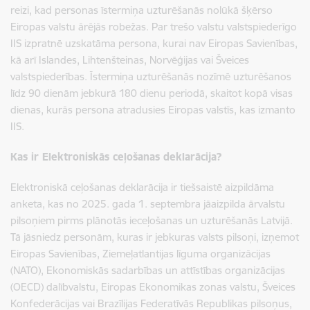
reizi, kad personas īstermiņa uzturēšanās nolūkā šķērso
Eiropas valstu ārējās robežas. Par trešo valstu valstspiederīgo
IIS izpratnē uzskatāma persona, kurai nav Eiropas Savienības,
kā arī Islandes, Lihtenšteinas, Norvēģijas vai Šveices
valstspiederības. Īstermiņa uzturēšanās nozīmē uzturēšanos
līdz 90 dienām jebkurā 180 dienu periodā, skaitot kopā visas
dienas, kurās persona atradusies Eiropas valstīs, kas izmanto
IIS.
Kas ir Elektroniskās ceļošanas deklarācija?
Elektroniskā ceļošanas deklarācija ir tiešsaistē aizpildāma
anketa, kas no 2025. gada 1. septembra jāaizpilda ārvalstu
pilsoņiem pirms plānotās ieceļošanas un uzturēšanās Latvijā.
Tā jāsniedz personām, kuras ir jebkuras valsts pilsoņi,
izņemot
Eiropas Savienības, Ziemeļatlantijas līguma organizācijas
(NATO), Ekonomiskās sadarbības un attīstības organizācijas
(OECD) dalībvalstu, Eiropas Ekonomikas zonas valstu, Šveices
Konfederācijas vai Brazīlijas Federatīvās Republikas pilsoņus,