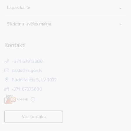
Lapas karte
Sīkdatņu izvēles maiņa
Kontakti
+371 67913300
E-pasts:
pasts@rs.gov.lv
Rūdolfa iela 5, LV 1012
+371 67075600
Visi kontakti