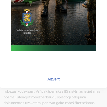
nedarbosies uzturēšanās dienu automātiskais kalkulators. Šī
pieeja palīdzēs nodrošināt pakāpenisku pāreju un ļaus
robežkontroles punktiem pilnībā pielāgoties jaunajai sistēmai.
IIS funkcionalitātes ieviešana pilnā apmērā visās Eiropas
valstīs (pēc 2026. gada 10. aprīļa) ļaus atteikties no
spiedogiem pasēs un Eiropas dalībvalstīm elektroniski
apmainīties ar informāciju par ceļotāju.
Valsts robežsardze sadarbībā ar Iekšlietu ministrijas
Informācijas centru rūpīgi uzrauga sistēmas ieviešanas
procesu un ir gatava nepieciešamības gadījumā reaģēt.
Vēršam uzmanību, ka iespējamu IIS sistēmas problēmu
gadījumā
var tikt ietekmēta robežšķērsošanas plūsma.
Aizvērt
Robežpārbaude attiecībā uz trešo valstu pilsoņu ieceļošanu
Šengenas zonas dalībvalstīs tiek īstenota atbilstoši Šengenas
robežas kodeksam. Arī pakāpeniskas IIS sistēmas ieviešanas
posmā, īstenojot robežpārbaudi, spiedogi ceļojuma
dokumentos uzskatāmi par svarīgāko robežšķērsošanas