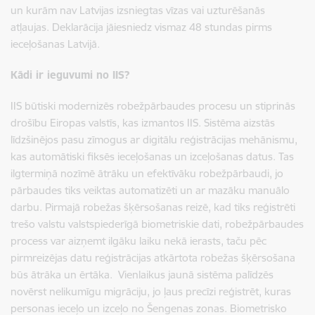
un kurām
nav Latvijas izsniegtas vīzas vai uzturēšanās
atļaujas
. Deklarācija jāiesniedz vismaz
48 stundas pirms
ieceļošanas Latvijā
.
Kādi ir ieguvumi no IIS?
IIS būtiski modernizēs robežpārbaudes procesu un stiprinās
drošību Eiropas valstīs, kas izmantos IIS. Sistēma aizstās
līdzšinējos pasu zīmogus ar digitālu reģistrācijas mehānismu,
kas automātiski fiksēs ieceļošanas un izceļošanas datus. Tas
ilgtermiņā nozīmē ātrāku un efektīvāku robežpārbaudi, jo
pārbaudes tiks veiktas automatizēti un ar mazāku manuālo
darbu. Pirmajā robežas šķērsošanas reizē, kad tiks reģistrēti
trešo valstu valstspiederīgā biometriskie dati, robežpārbaudes
process var aizņemt ilgāku laiku nekā ierasts, taču pēc
pirmreizējas datu reģistrācijas atkārtota robežas šķērsošana
būs ātrāka un ērtāka. Vienlaikus jaunā sistēma palīdzēs
novērst nelikumīgu migrāciju, jo ļaus precīzi reģistrēt, kuras
personas ieceļo un izceļo no Šengenas zonas. Biometrisko