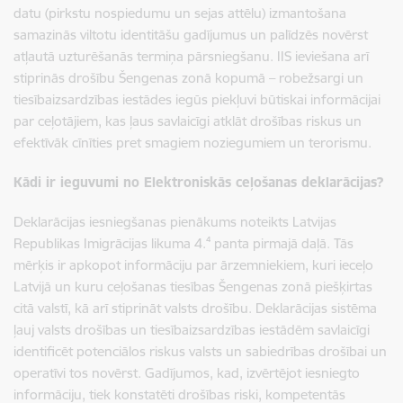
datu (pirkstu nospiedumu un sejas attēlu) izmantošana
samazinās viltotu identitāšu gadījumus un palīdzēs novērst
atļautā uzturēšanās termiņa pārsniegšanu. IIS ieviešana arī
stiprinās drošību Šengenas zonā kopumā – robežsargi un
tiesībaizsardzības iestādes iegūs piekļuvi būtiskai informācijai
par ceļotājiem, kas ļaus savlaicīgi atklāt drošības riskus un
efektīvāk cīnīties pret smagiem noziegumiem un terorismu.
Kādi ir ieguvumi no Elektroniskās ceļošanas deklarācijas?
Deklarācijas iesniegšanas pienākums noteikts
Latvijas
Republikas Imigrācijas likuma 4.⁴ panta pirmajā daļā
. Tās
mērķis ir apkopot informāciju par ārzemniekiem, kuri ieceļo
Latvijā un kuru ceļošanas tiesības Šengenas zonā piešķirtas
citā valstī, kā arī stiprināt valsts drošību. Deklarācijas sistēma
ļauj
valsts drošības un tiesībaizsardzības iestādēm savlaicīgi
identificēt potenciālos riskus valsts un sabiedrības drošībai
un
operatīvi tos novērst. Gadījumos, kad, izvērtējot iesniegto
informāciju, tiek konstatēti drošības riski,
kompetentās