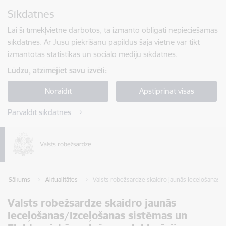
Pāriet uz lapas saturu
Sīkdatnes
Spied
lai meklētu
Enter
Lai šī tīmekļvietne darbotos, tā izmanto obligāti nepieciešamās
sīkdatnes. Ar Jūsu piekrišanu papildus šajā vietnē var tikt
izmantotas statistikas un sociālo mediju sīkdatnes.
Lūdzu, atzīmējiet savu izvēli:
Noraidīt
Apstiprināt visas
Pārvaldīt sīkdatnes
Sākums
Aktualitātes
Valsts robežsardze skaidro jaunās Ieceļošanas/I
Valsts robežsardze skaidro jaunās
Ieceļošanas/Izceļošanas sistēmas un