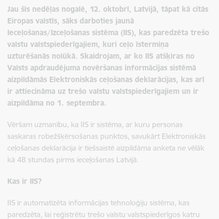
Jau šīs nedēļas nogalē, 12. oktobrī, Latvijā, tāpat kā citās
Eiropas valstīs, sāks darboties jaunā
Ieceļošanas/Izceļošanas sistēma (IIS), kas paredzēta trešo
valstu valstspiederīgajiem,
kuri ceļo īstermiņa
uzturēšanās nolūkā
. Skaidrojam, ar ko IIS atšķiras no
Valsts apdraudējuma novēršanas informācijas sistēmā
aizpildāmās Elektroniskās ceļošanas deklarācijas, kas arī
ir attiecināma uz trešo valstu valstspiederīgajiem un ir
aizpildāma no 1. septembra.
Vēršam uzmanību, ka IIS ir sistēma, ar kuru personas
saskaras robežšķērsošanas punktos, savukārt Elektroniskās
ceļošanas deklarācija ir tiešsaistē aizpildāma anketa ne vēlāk
kā 48 stundas pirms ieceļošanas Latvijā.
Kas ir IIS?
IIS ir automatizēta informācijas tehnoloģiju sistēma, kas
paredzēta, lai reģistrētu trešo valstu valstspiederīgos katru