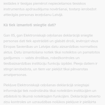
iestādes ir tiesīgas piemērot nepieciešamos tiesiskos
instrumentus apdraudējuma novēršanai
, tostarp ierobežot
attiecīgās personas ieceļošanu Latvijā.
Kā tiek izmantoti sniegtie dati?
Gan
IIS
, gan
Elektroniskajā ceļošanas deklarācijā
sniegtie
personas dati tiek apstrādāti un glabāti droši, ievērojot visus
Eiropas Savienības un Latvijas datu aizsardzības normatīvos
aktus
. Datu izmantošana notiek tikai noteiktos un pamatotos
gadījumos —
valsts drošības, robežkontroles un
tiesībaizsardzības institūciju funkciju izpildei
. Pieeja datiem ir
stingri ierobežota, un tiem var piekļūt tikai pilnvarotas
amatpersonas.
Piekļuve
Elektroniskajā ceļošanas deklarācijā
sniegtajai
informācijai tiek nodrošināta tikai noteiktām institūcijām un
atbilstoši to likumā noteiktajām funkcijām.
Deklarācijā ietverto
ziņu kontroles un uzraudzības nolūkos piekļuve ir piešķirta