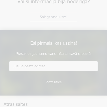
Vai šī informācija bija noderīga?
Sniegt atsauksmi
Esi pirmais, kas uzzina!
Piesakies jaunumu saņemšanai savā e-pastā.
Kājene
Ātrās saites