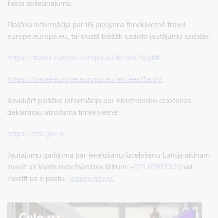
fakta apliecinājumu.
Plašāka informācija par IIS pieejama tīmekļvietnē travel-
europe.europa.eu, tai skaitā biežāk uzdoto jautājumu sadaļās:
https://travel-europe.europa.eu/lv/ees/faq##
https://travel-europe.europa.eu/en/ees/faq##
Savukārt plašāka informācija par Elektronisko ceļošanas
deklarāciju atrodama tīmekļvietnē:
https://eta.gov.lv
Jautājumu gadījumā par ieceļošanu/izceļošanu Latvijā aicinām
zvanīt uz Valsts robežsardzes tālruni:
+371 67913300
vai
rakstīt uz e-pastu:
od@rs.gov.lv
.