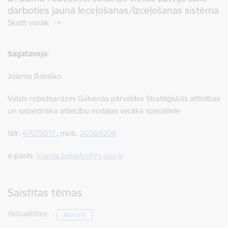
darboties jaunā Ieceļošanas/Izceļošanas sistēma
Skatīt vairāk
Sagatavoja:
Jolanta Babiško
Valsts robežsardzes Galvenās pārvaldes Stratēģiskās attīstības
un sabiedrisko attiecību nodaļas vecākā speciāliste
tālr.
67075617
, mob.
20364206
e-pasts:
jolanta.babisko@rs.gov.lv
Saistītas tēmas
Aktualitātes:
Jaunumi