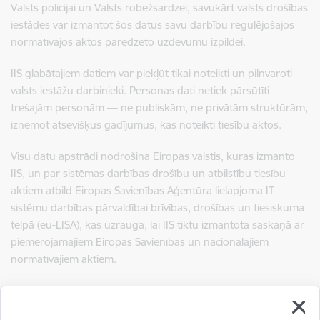
Valsts policijai un Valsts robežsardzei
, savukārt
valsts drošības
iestādes
var izmantot šos datus savu darbību regulējošajos
normatīvajos aktos paredzēto uzdevumu izpildei.
IIS glabātajiem datiem
var piekļūt tikai noteikti un pilnvaroti
valsts iestāžu darbinieki. Personas dati
netiek pārsūtīti
trešajām personām — ne publiskām, ne privātām struktūrām,
izņemot atsevišķus gadījumus, kas noteikti tiesību aktos.
Visu datu apstrādi nodrošina
Eiropas valstis, kuras izmanto
IIS
, un par sistēmas darbības drošību un atbilstību tiesību
aktiem atbild
Eiropas Savienības Aģentūra lielapjoma IT
sistēmu darbības pārvaldībai brīvības, drošības un tiesiskuma
telpā (eu-LISA)
, kas uzrauga, lai IIS tiktu izmantota saskaņā ar
piemērojamajiem Eiropas Savienības un nacionālajiem
normatīvajiem aktiem.
IIS darbības uzsākšana