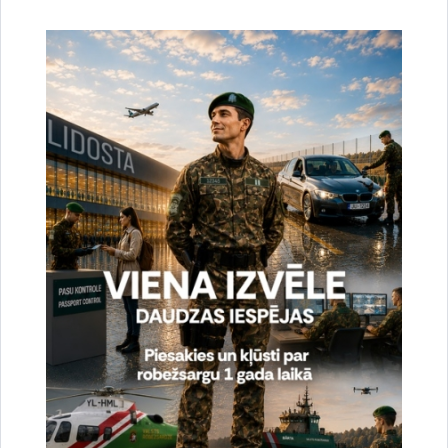
Jau ziņots
, ka 12. oktobrī, kad IIS sāks darboties, trešo valstu
valstspiederīgajam, ierodoties robežšķērsošanas vietā,
robežpārbaudes laikā papildus ceļošanas dokumentu
pārbaudēm būs jāiesniedz
arī
biometrijas dati - sejas attēls
un/vai pirkstu nospiedumu dati. Šī informācija tiks saglabāta
digitālajā datnē. Valsts robežsardze aicina trešo valstu
valstspiederīgos ierēķināt ilgāku laiku robežpārbaudei. Jaunā
sistēma tās darbības sākumā varētu ietekmēt arī Eiropas
valstu pilsoņus, kuri dodas uz vai no trešajām valstīm – arī šīm
personām jārēķinās ar ilgāku robežpārbaudes laiku dēļ
iespējamām garākām rindām (taču ne datu ievākšanas dēļ).
Vēršam uzmanību, ka nākamos sešus mēnešus notiks
pakāpeniska IIS ieviešana gan Latvijā, gan Eiropas Savienībā
kopumā. Pilnīga sistēmas darbība būs nodrošināta no 2026.
gada 10. aprīļa. Līdz tam, šķērsojot Latvijas un citu Eiropas
valstu ārējās robežas, trešo valstu valstspiederīgajiem pasēs
joprojām tiks gan iespiesti ieceļošanas un izceļošanas
spiedogi, gan reģistrēti ceļotāja dati IIS. Tāpat pārejas periodā