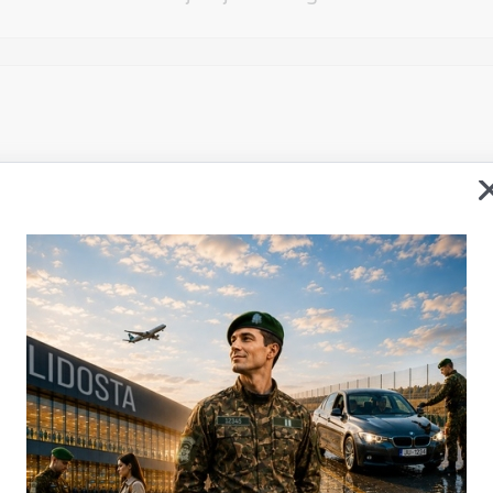
Vēlos atstāt savu e-pastu saziņai