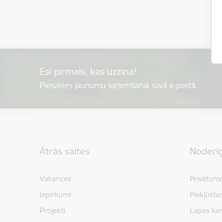
Esi pirmais, kas uzzina!
Piesakies jaunumu saņemšanai savā e-pastā.
Kājene
Ātrās saites
Noderīg
Vakances
Privātuma
Iepirkumi
Piekļūsta
Projekti
Lapas kar