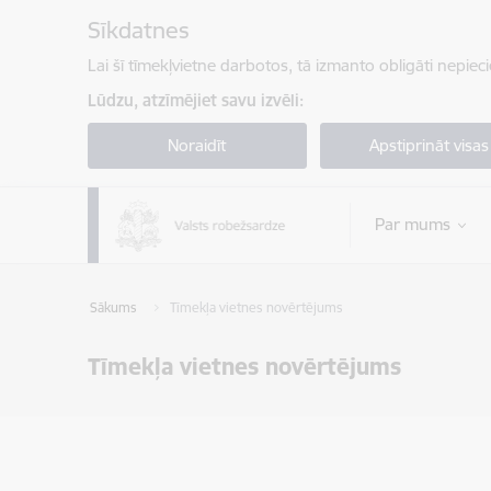
Pāriet uz lapas saturu
Sīkdatnes
Lai šī tīmekļvietne darbotos, tā izmanto obligāti nepiec
Lūdzu, atzīmējiet savu izvēli:
Noraidīt
Apstiprināt visas
Par mums
Sākums
Tīmekļa vietnes novērtējums
Tīmekļa vietnes novērtējums