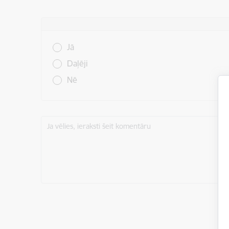
Vai šī informācija bija noderīga?
Jā
Daļēji
Nē
Ja vēlies, ieraksti šeit komentāru