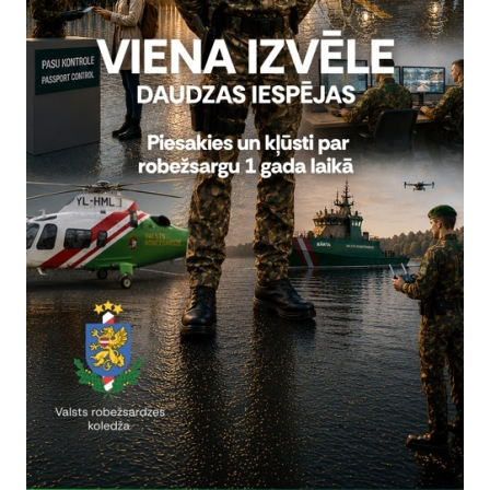
rivātuma politika
Vai šī informācija bija noderīga?