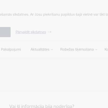
iešamās sīkdatnes. Ar Jūsu piekrišanu papildus šajā vietnē var tikt i
Pārvaldīt sīkdatnes
Pakalpojumi
Aktualitātes
Robežas šķērsošana
Ko
Vai šī informācija bija noderīga?