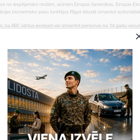
rītos no iespējamām rindām, aicinām Eiropas Savienības, Eiropas E
cijas biometrisko pasu turētājus Rīgas lidostā izmantot automātis
, ka ABC vārtus ieceļojot var izmantot personas no 14 gadu vecum
u vecuma. ABC vārtu izmantošanai obligāti nepieciešama pase (pers
valstu valstspiederīgais atkārtoti šķērsos to Eiropas valstu robežas,
i un sejas attēls jau būs reģistrēts IIS. Šajā gadījumā, šķērsojot r
ana – robežsargs pārbaudīs pirkstu nospiedumus vai sejas attēlu, u
 ja tas ir nepieciešams, trešo valstu valstspiederīgo dati IIS var tikt
arlamenta un Padomes Regula (ES) 2017/2226 par IIS izveidi.
ko datu izmantošana ir uzticama metode, kas ļauj precīzi identificēt
ācijas kļūdas, kā arī identificēt personas bez personu apliecinošie
zonā. Biometrisko datu vākšana var uzlabot drošību Eiropas valstī
personu pazušanu vai nonākšanu pie cilvēku tirgotājiem, palīdzot
.
iometrisko datu vākšana var ietekmēt ceļotāju privātumu, IIS izman