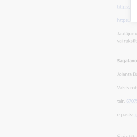
https://t
https://
Jautājumu
vai rakst
Sagatavo
Jolanta B
Valsts ro
tālr.
6707
e-pasts:
j
Saistī