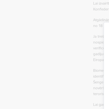
Lai izvai
Konfederā
Atgādinām
no 18 gad
Ja trešo 
nospiedum
verificēš
gadījumos,
Eiropas P
Biometris
identifik
Šengenas 
novēršot 
terorismu
Lai gan b