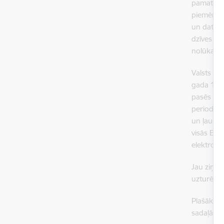
pamatties
piemēram,
un datu kv
dzīves un 
nolūkam(-
Valsts ro
gada 10. a
pasēs jopr
periodā n
un ļaus r
visās Eir
elektronis
Jau ziņots
uzturēšan
Plašāka i
sadaļās: