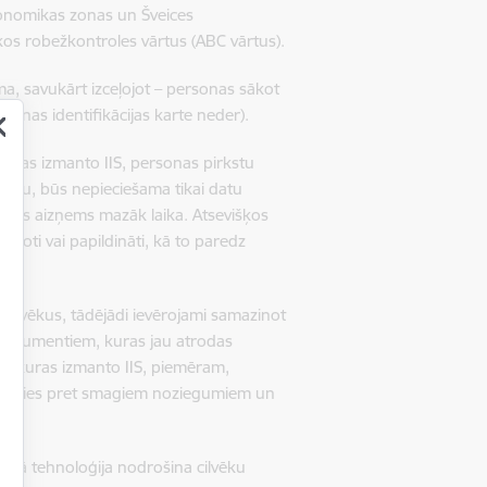
konomikas zonas un Šveices
kos robežkontroles vārtus (ABC vārtus).
a, savukārt izceļojot – personas sākot
onas identifikācijas karte neder).
 kuras izmanto IIS, personas pirkstu
obežu, būs nepieciešama tikai datu
n tas aizņems mazāk laika. Atsevišķos
 laboti vai papildināti, kā to paredz
 cilvēkus, tādējādi ievērojami samazinot
m dokumentiem, kuras jau atrodas
s, kuras izmanto IIS, piemēram,
 cīnīties pret smagiem noziegumiem un
totā tehnoloģija nodrošina cilvēku