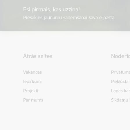
Esi pirmais, kas uzzina!
Piesakies jaunumu saņemšanai savā e-pastā.
Kājene
Ātrās saites
Noderīg
Vakances
Privātuma
Iepirkumi
Piekļūsta
Projekti
Lapas kar
Par mums
Sīkdatņu 