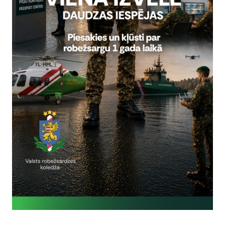
ību aizsardzību.
IIS atbilst Vispārīgo datu aizsardzības regulas un 
 integrētai datu aizsardzībai un datu aizsardzībai pēc noklusējum
alitātes prasībām. Ir īstenoti piesardzības pasākumi, lai aizsargātu c
personas datu aizsardzību. Šie personas dati tiks saglabāti IIS tikai 
iem).
bežsardze atgādina, ka IIS tiks ieviesta pakāpeniski un pilnīga sis
prīļa. Līdz tam, šķērsojot Latvijas un citu Eiropas valstu ārējās rob
ojām tiks gan iespiesti ieceļošanas un izceļošanas spiedogi, gan reģi
edarbosies uzturēšanās dienu automātiskais kalkulators. Šī pieeja
obežkontroles punktiem pilnībā pielāgoties jaunajai sistēmai. IIS fu
opas valstīs (pēc 2026. gada 10. aprīļa) ļaus atteikties no spiedogie
ki apmainīties ar informāciju par ceļotāju.
, ka IIS ilgtermiņā atvieglos ceļošanu uz Eiropu trešo valstu valstsp
ās nolūkā un kuriem paredzēta uzturēšanās līdz 90 dienām jebku
nformācija par IIS pieejama tīmekļvietnē travel-europe.europa.eu, t