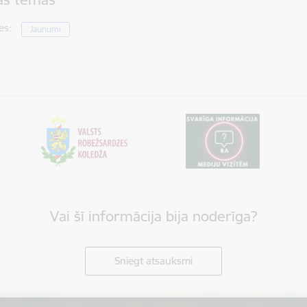
es:
Jaunumi
Vai šī informācija bija noderīga?
Sniegt atsauksmi