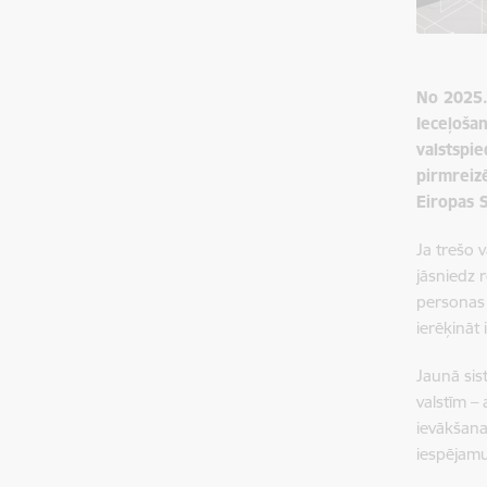
No 2025. 
Ieceļošan
valstspie
pirmreizē
Eiropas 
Ja trešo 
jāsniedz
personas s
ierēķināt
Jaunā sis
valstīm –
ievākšanas
iespējam