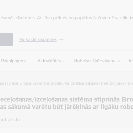
iešamās sīkdatnes. Ar Jūsu piekrišanu papildus šajā vietnē var tikt i
Pārvaldīt sīkdatnes
Pakalpojumi
Aktualitātes
Robežas šķērsošana
Ko
a stiprinās Eiropas Savienības drošību; tās darbības sākumā varētu būt jārēķinās 
ieceļošanas/izceļošanas sistēma stiprinās Eir
as sākumā varētu būt jārēķinās ar ilgāku rob
ņot tekstu