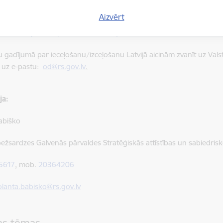
ravel-europe.europa.eu/lv/ees/faq##
Aizvērt
travel-europe.europa.eu/en/ees/faq##
 gadījumā par ieceļošanu/izceļošanu Latvijā aicinām zvanīt uz Vals
īt uz e-pastu:
od@rs.gov.lv
.
ja:
abiško
bežsardzes Galvenās pārvaldes Stratēģiskās attīstības un sabiedrisk
5617
, mob.
20364206
olanta.babisko@rs.gov.lv
tas tēmas