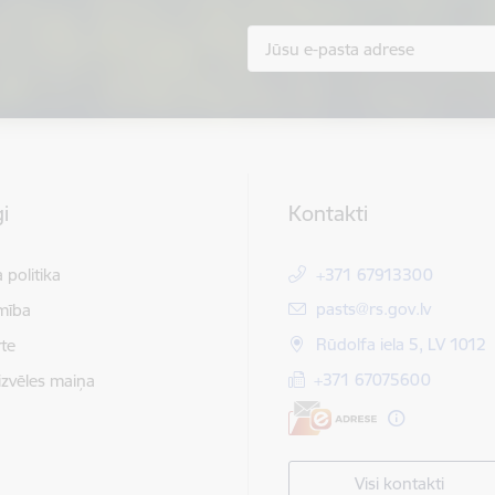
i
Kontakti
 politika
+371 67913300
E-pasts:
pasts@rs.gov.lv
mība
Rūdolfa iela 5, LV 1012
te
+371 67075600
izvēles maiņa
Visi kontakti