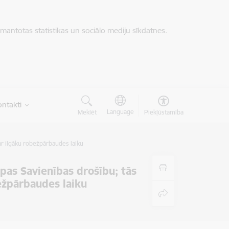
zmantotas statistikas un sociālo mediju sīkdatnes.
ntakti
Language
Meklēt
Piekļūstamība
ar ilgāku robežpārbaudes laiku
opas Savienības drošību; tās
ežpārbaudes laiku