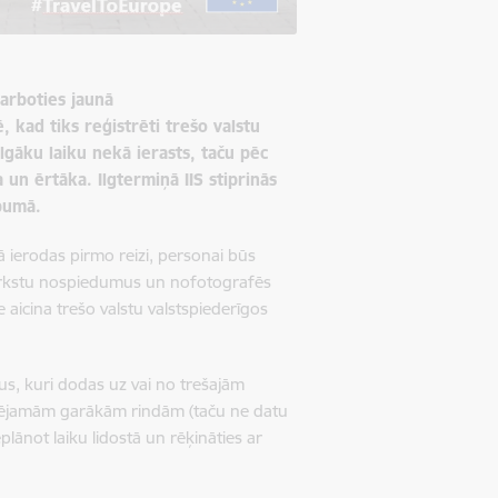
darboties jaunā
, kad tiks reģistrēti trešo valstu
lgāku laiku nekā ierasts, taču pēc
un ērtāka. Ilgtermiņā IIS stiprinās
opumā.
ā ierodas pirmo reizi, personai būs
irkstu nospiedumus un nofotografēs
e aicina trešo valstu valstspiederīgos
us, kuri dodas uz vai no trešajām
espējamām garākām rindām (taču ne datu
eplānot laiku lidostā un rēķināties ar