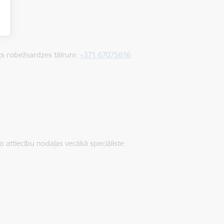
ts robežsardzes tālruni:
+371 67075616
o attiecību nodaļas vecākā speciāliste