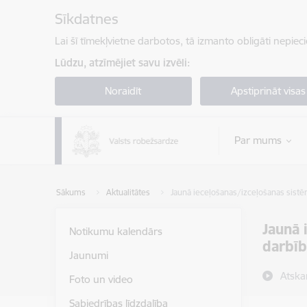
Pāriet uz lapas saturu
Sīkdatnes
Lai šī tīmekļvietne darbotos, tā izmanto obligāti nepiec
Lūdzu, atzīmējiet savu izvēli:
Noraidīt
Apstiprināt visas
Par mums
Sākums
Aktualitātes
Jaunā ieceļošanas/izceļošanas sistēm
Jaunā 
Notikumu kalendārs
darbīb
Jaunumi
Atska
Foto un video
Sabiedrības līdzdalība