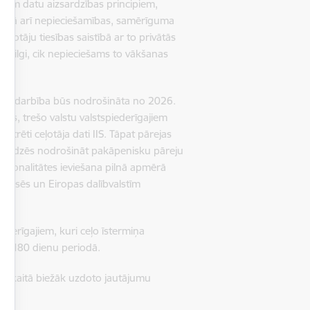
citiem datu aizsardzības principiem,
a, kā arī nepieciešamības, samērīguma
eļotāju tiesības saistībā ar to privātās
tik ilgi, cik nepieciešams to vākšanas
tēmas darbība būs nodrošināta no 2026.
ežas, trešo valstu valstspiederīgajiem
strēti ceļotāja dati IIS. Tāpat pārejas
 palīdzēs nodrošināt pakāpenisku pāreju
nkcionalitātes ieviešana pilnā apmērā
m pasēs un Eiropas dalībvalstīm
iederīgajiem, kuri ceļo īstermiņa
rā 180 dienu periodā.
ai skaitā biežāk uzdoto jautājumu