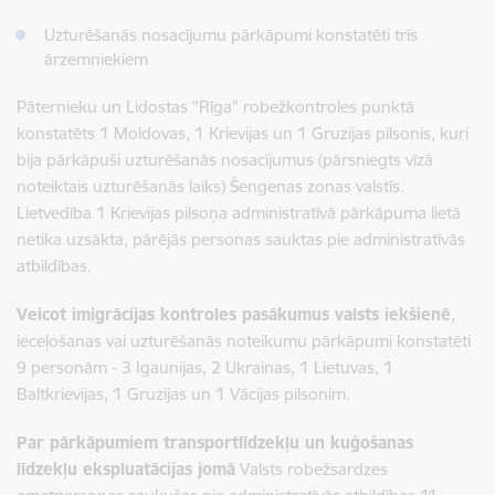
Uzturēšanās nosacījumu pārkāpumi konstatēti trīs
ārzemniekiem
Pāternieku un Lidostas "Rīga" robežkontroles punktā
konstatēts 1 Moldovas, 1 Krievijas un 1 Gruzijas pilsonis, kuri
bija pārkāpuši uzturēšanās nosacījumus (pārsniegts vīzā
noteiktais uzturēšanās laiks) Šengenas zonas valstīs.
Lietvedība 1 Krievijas pilsoņa administratīvā pārkāpuma lietā
netika uzsākta, pārējās personas sauktas pie administratīvās
atbildības.
Veicot imigrācijas kontroles pasākumus valsts iekšienē
,
ieceļošanas vai uzturēšanās noteikumu pārkāpumi konstatēti
9 personām - 3 Igaunijas, 2 Ukrainas, 1 Lietuvas, 1
Baltkrievijas, 1 Gruzijas un 1 Vācijas pilsonim.
Par pārkāpumiem transportlīdzekļu un kuģošanas
līdzekļu ekspluatācijas jomā
Valsts robežsardzes