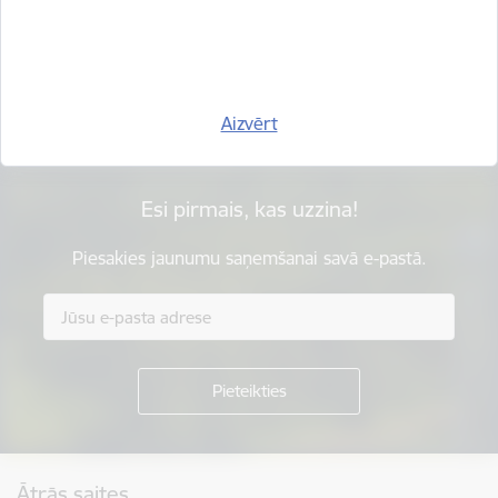
Vai šī informācija bija noderīga?
Sniegt atsauksmi
Aizvērt
Esi pirmais, kas uzzina!
Piesakies jaunumu saņemšanai savā e-pastā.
Kājene
Ātrās saites