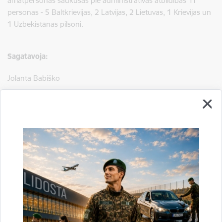
amatpersonas saukušas pie administratīvās atbildības 11
personas - 5 Baltkrievijas, 2 Latvijas, 2 Lietuvas, 1 Krievijas un
1 Uzbekistānas pilsoni.
Sagatavoja:
Jolanta Babiško
Valsts robežsardzes Galvenās pārvaldes Stratēģiskās attīstības
un sabiedrisko attiecību nodaļas vecākā speciāliste
tālr.
67075617
, mob.
20364206
e-pasts:
jolanta.babisko@rs.gov.lv
Saistītas tēmas
Aktualitātes:
Statistika