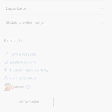
Lapas karte
Sīkdatņu izvēles maiņa
Kontakti
+371 67913300
E-pasts:
pasts@rs.gov.lv
Rūdolfa iela 5, LV 1012
+371 67075600
Visi kontakti