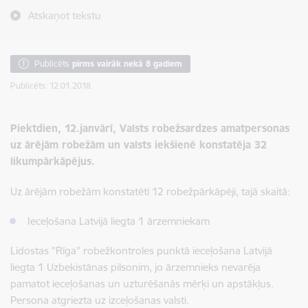
Atskaņot tekstu
Publicēts
pirms vairāk nekā 8 gadiem
Publicēts: 12.01.2018.
Piektdien, 12.janvārī, Valsts robežsardzes amatpersonas
uz ārējām robežām un valsts iekšienē konstatēja 32
likumpārkāpējus.
Uz ārējām robežām konstatēti 12 robežpārkāpēji, tajā skaitā:
Ieceļošana Latvijā liegta 1 ārzemniekam
Lidostas "Rīga" robežkontroles punktā ieceļošana Latvijā
liegta 1 Uzbekistānas pilsonim, jo ārzemnieks nevarēja
pamatot ieceļošanas un uzturēšanās mērķi un apstākļus.
Persona atgriezta uz izceļošanas valsti.