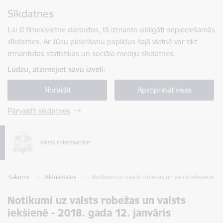
Pāriet uz lapas saturu
Sīkdatnes
Spied
lai meklētu
Enter
Lai šī tīmekļvietne darbotos, tā izmanto obligāti nepieciešamās
sīkdatnes. Ar Jūsu piekrišanu papildus šajā vietnē var tikt
izmantotas statistikas un sociālo mediju sīkdatnes.
Lūdzu, atzīmējiet savu izvēli:
Noraidīt
Apstiprināt visas
Pārvaldīt sīkdatnes
Sākums
Aktualitātes
Notikumi uz valsts robežas un valsts iekšienē - 2
Notikumi uz valsts robežas un valsts
iekšienē - 2018. gada 12. janvāris