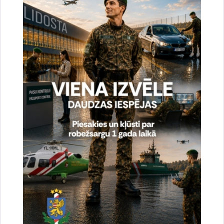
Vai šī informācija bija noderīga?
Sniegt atsauksmi
Esi pirmais, kas uzzina!