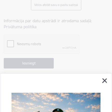
Vēlos atstāt savu e-pastu saziņai
Informācija par datu apstrādi ir atrodama sadaļā:
Privātuma politika
Drukāt lapu