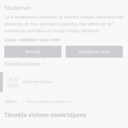
Pāriet uz lapas saturu
Sīkdatnes
Spied
lai meklētu
Enter
Lai šī tīmekļvietne darbotos, tā izmanto obligāti nepieciešamās
sīkdatnes. Ar Jūsu piekrišanu papildus šajā vietnē var tikt
izmantotas statistikas un sociālo mediju sīkdatnes.
Lūdzu, atzīmējiet savu izvēli:
Noraidīt
Apstiprināt visas
Pārvaldīt sīkdatnes
Sākums
Tīmekļa vietnes novērtējums
Tīmekļa vietnes novērtējums