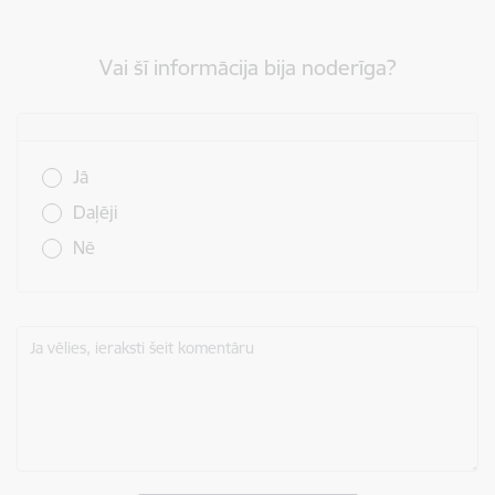
Vai šī informācija bija noderīga?
Vai šī informācija bija noderīga?
Jā
Daļēji
Nē
Ja vēlies, ieraksti šeit komentāru