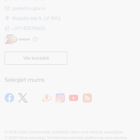
E-pasts:
pasts@rs.gov.lv
Rūdolfa iela 5, LV 1012
+371 67075600
Visi kontakti
Sekojiet mums
© 2026 Valsts robežsardze, publicētā satura visas tiesības aizsargātas.
© 2020 Valsts kanceleja, Tīmekļvietņu vienotās platformas visas tiesības