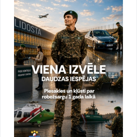
uzlabotu vietnes darbību un
pakalpojumus)
Reģistrē unikālu ID, kas tiek izmantots
statistisko datu iegūšanai par to, kā
apmeklētājs izmanto vietni.
2 gadi
_gat
Statistikas sīkdatnes (nepieciešamas, lai
uzlabotu vietnes darbību un
pakalpojumus)
Izmanto Google Analytics, lai samazinātu
pieprasījuma līmeni.
1 minūte