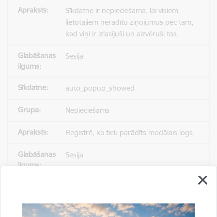
Sīkdatne ir nepieciešama, lai visiem
lietotājiem nerādītu ziņojumus pēc tam,
kad viņi ir izlasījuši un aizvēruši tos.
Sesija
auto_popup_showed
Nepieciešams
Reģistrē, ka tiek parādīts modālais logs.
Sesija
_ga
Statistikas sīkdatnes (nepieciešamas, lai