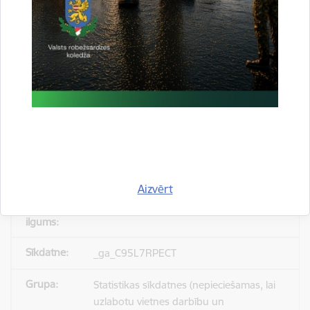
_gid
Statistikas sīkdatnes (nepieciešamas, lai
uzlabotu vietnes darbību un
pakalpojumus)
Reģistrē unikālu ID, kas tiek izmantots
statistisko datu iegūšanai par to, kā
apmeklētājs izmanto vietni.
Aizvērt
24 stundas
_ga_C95L7RPECT
Statistikas sīkdatnes (nepieciešamas, lai
uzlabotu vietnes darbību un