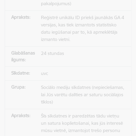
pakalpojumus)
Reģistrē unikālu ID priekš jaunākās GA 4
versijas, kas tiek izmantots statistisko
datu iegūšanai par to, kā apmeklētājs
izmanto vietni.
24 stundas
uvc
Sociālo mediju sīkdatnes (nepieciešamas,
lai Jūs varētu dalīties ar saturu sociālajos
tīklos)
Šīs sīkdatnes ir paredzētas tādu vietņu
un satura koplietošanai, kas jūs interesē
mūsu vietnē, izmantojot trešo personu