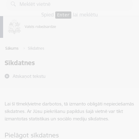
Pāriet uz lapas saturu
Spied
lai meklētu
Enter
Sākums
Sīkdatnes
Sīkdatnes
Atskaņot tekstu
Lai šī tīmekļvietne darbotos, tā izmanto obligāti nepieciešamās
sīkdatnes. Ar Jūsu piekrišanu papildus šajā vietnē var tikt
izmantotas statistikas un sociālo mediju sīkdatnes.
Pielāgot sīkdatnes