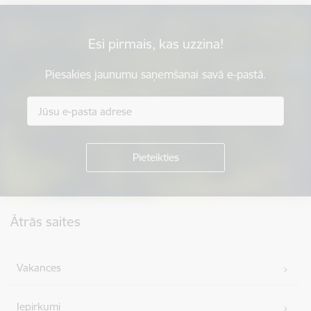
Esi pirmais, kas uzzina!
Piesakies jaunumu saņemšanai savā e-pastā.
Kājene
Ātrās saites
Vakances
Iepirkumi