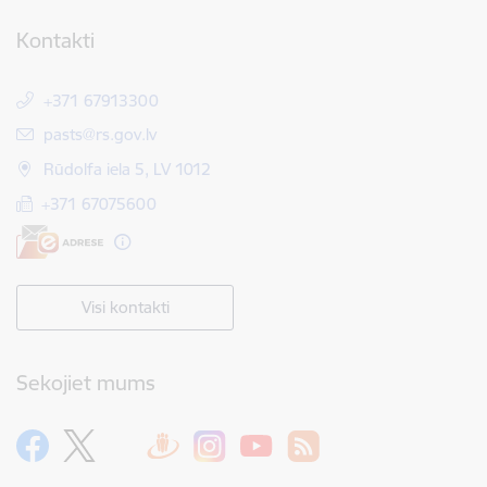
Kontakti
+371 67913300
E-pasts:
pasts@rs.gov.lv
Rūdolfa iela 5, LV 1012
+371 67075600
Visi kontakti
Sekojiet mums