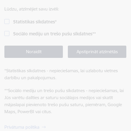
Lūdzu, atzīmējiet savu izvēli:
Statistikas sīkdatnes
*
Sociālo mediju un trešo pušu sīkdatnes
**
Noraidīt
Apstiprināt atzīmētās
*
Statistikas sīkdatnes - nepieciešamas, lai uzlabotu vietnes
darbību un pakalpojumus.
**
Sociālo mediju un trešo pušu sīkdatnes - nepieciešamas, lai
Jūs varētu dalīties ar saturu sociālajos medijos vai skatīt
mājaslapai pievienoto trešo pušu saturu, piemēram, Google
Maps, PowerBI vai citus.
Privātuma politika