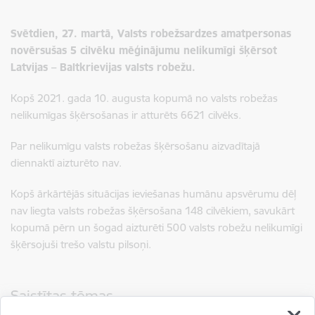
Svētdien, 27. martā, Valsts robežsardzes amatpersonas
novērsušas 5 cilvēku mēģinājumu nelikumīgi šķērsot
Latvijas – Baltkrievijas valsts robežu.
Kopš 2021. gada 10. augusta kopumā no valsts robežas
nelikumīgas šķērsošanas ir atturēts 6621 cilvēks.
Par nelikumīgu valsts robežas šķērsošanu aizvadītajā
diennaktī aizturēto nav.
Kopš ārkārtējās situācijas ieviešanas humānu apsvērumu dēļ
nav liegta valsts robežas šķērsošana 148 cilvēkiem, savukārt
kopumā pērn un šogad aizturēti 500 valsts robežu nelikumīgi
šķērsojuši trešo valstu pilsoņi.
Saistītas tēmas