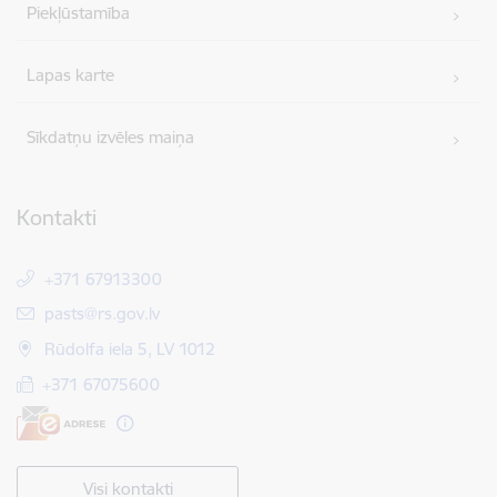
Piekļūstamība
Lapas karte
Sīkdatņu izvēles maiņa
Kontakti
+371 67913300
E-pasts:
pasts@rs.gov.lv
Rūdolfa iela 5, LV 1012
+371 67075600
Visi kontakti