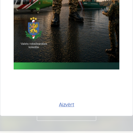
Vai šī informācija bija noderīga?
Sniegt atsauksmi
Esi pirmais, kas uzzina!
Piesakies jaunumu saņemšanai savā e-pastā.
Aizvērt