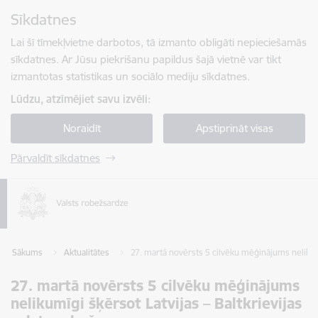
Pāriet uz lapas saturu
Sīkdatnes
Spied
lai meklētu
Enter
Lai šī tīmekļvietne darbotos, tā izmanto obligāti nepieciešamās
sīkdatnes. Ar Jūsu piekrišanu papildus šajā vietnē var tikt
izmantotas statistikas un sociālo mediju sīkdatnes.
Lūdzu, atzīmējiet savu izvēli:
Noraidīt
Apstiprināt visas
Pārvaldīt sīkdatnes
Sākums
Aktualitātes
27. martā novērsts 5 cilvēku mēģinājums nelikumī
27. martā novērsts 5 cilvēku mēģinājums
nelikumīgi šķērsot Latvijas – Baltkrievijas