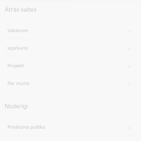
Kājene
Ātrās saites
Vakances
Iepirkumi
Projekti
Par mums
Noderīgi
Privātuma politika