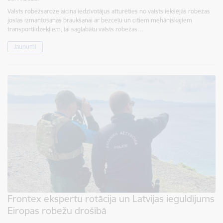
Valsts robežsardze aicina iedzīvotājus atturēties no valsts iekšējās robežas
joslas izmantošanas braukšanai ar bezceļu un citiem mehāniskajiem
transportlīdzekļiem, lai saglabātu valsts robežas…
Jaunumi
Frontex ekspertu rotācija un Latvijas ieguldījums
Eiropas robežu drošībā