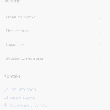
Noderīgi
Privātuma politika
Piekļūstamība
Lapas karte
Sīkdatņu izvēles maiņa
Kontakti
+371 67913300
E-pasts:
pasts@rs.gov.lv
Rūdolfa iela 5, LV 1012