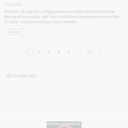
29.08.2025.
Piektdien, 29. augustā, svinīgajā pasākumā noslēgts Eiropas Savienības
līdzfinansētais projekts “ABC vārtu uzstādīšana Starptautiskajā lidostā Rīga
(2. kārta)”, kura ietvaros Rīgas lidostā uzstādīti…
Jaunumi
Lapošana
…
1
2
3
4
5
14
Pašreizējā lapa
Lapa
Lapa
Lapa
Lapa
Drukāt lapu