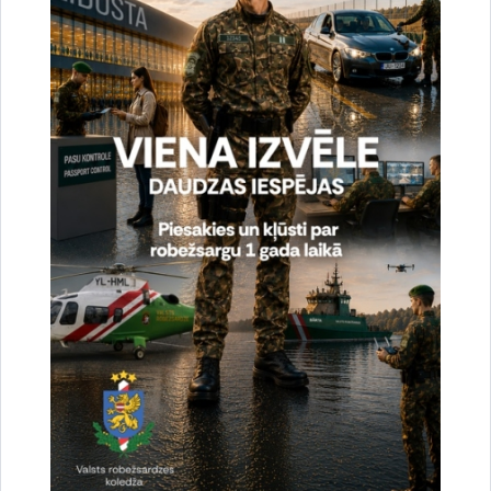
Piektdien, 16. janvārī, Liepājas iedzīvotāji un pilsētas viesi aicināti piedalīties
jaunā Valsts robežsardzes patruļkuģa “BĀRTA” karoga pacelšanas
ceremonijā, kas iezīmēs kuģa oficiālu uzsākšanu…
Jaunumi
Aizritējusi jauno aizsargu erudīcijas spēle
12.12.2025.
11. decembrī, par godu Valsts robežsardzes atjaunošanas 34. gadadienai,