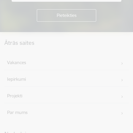
Kājene
Ātrās saites
Vakances
Iepirkumi
Projekti
Par mums