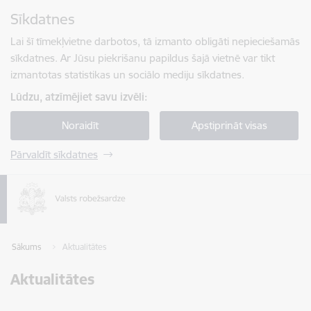
Pāriet uz lapas saturu
Sīkdatnes
Spied
lai meklētu
Enter
Lai šī tīmekļvietne darbotos, tā izmanto obligāti nepieciešamās
sīkdatnes. Ar Jūsu piekrišanu papildus šajā vietnē var tikt
izmantotas statistikas un sociālo mediju sīkdatnes.
Lūdzu, atzīmējiet savu izvēli:
Noraidīt
Apstiprināt visas
Pārvaldīt sīkdatnes
Sākums
Aktualitātes
Aktualitātes