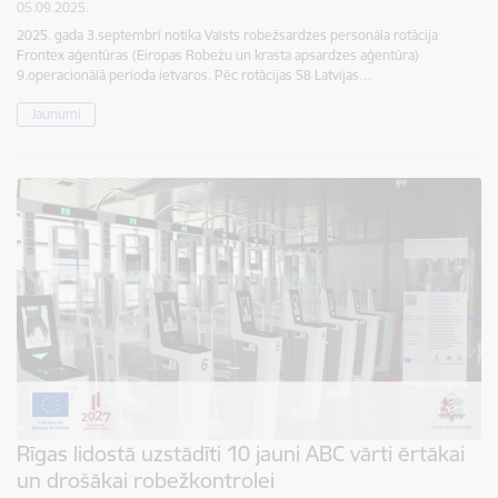
05.09.2025.
2025. gada 3.septembrī notika Valsts robežsardzes personāla rotācija
Frontex aģentūras (Eiropas Robežu un krasta apsardzes aģentūra)
9.operacionālā perioda ietvaros. Pēc rotācijas 58 Latvijas…
Jaunumi
Rīgas lidostā uzstādīti 10 jauni ABC vārti ērtākai
un drošākai robežkontrolei