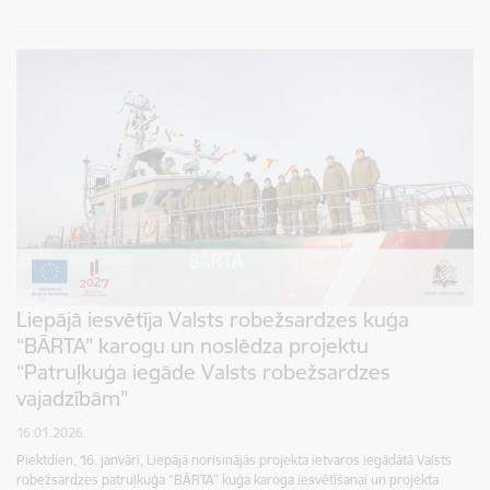
Liepājā iesvētīja Valsts robežsardzes kuģa
“BĀRTA” karogu un noslēdza projektu
“Patruļkuģa iegāde Valsts robežsardzes
vajadzībām”
16.01.2026.
Piektdien, 16. janvārī, Liepājā norisinājās projekta ietvaros iegādātā Valsts
robežsardzes patruļkuģa “BĀRTA” kuģa karoga iesvētīšanai un projekta