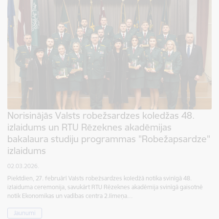
Norisinājās Valsts robežsardzes koledžas 48.
izlaidums un RTU Rēzeknes akadēmijas
bakalaura studiju programmas "Robežapsardze"
izlaidums
02.03.2026.
Piektdien, 27. februārī Valsts robežsardzes koledžā notika svinīgā 48.
izlaiduma ceremonija, savukārt RTU Rēzeknes akadēmija svinīgā gaisotnē
notik Ekonomikas un vadības centra 2.līmeņa…
Jaunumi