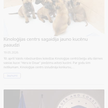
Kinoloģijas centrs sagaidīja jauno kucēnu
paaudzi
19.05.2026.
10. aprīlī Valsts robežsardzes koledžas Kinoloģijas centrā beļģu aitu šķirnes
vaislas kucei “Hera le Doue” piedzima astoņi kucēni. Par godu šim
notikumam, Kinoloģijas centrs izsludināja konkursu,…
Jaunumi