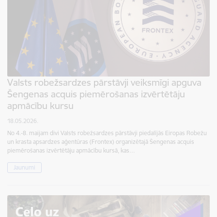
Valsts robežsardzes pārstāvji veiksmīgi apguva
Šengenas acquis piemērošanas izvērtētāju
apmācību kursu
18.05.2026.
No 4.-8. maijam divi Valsts robežsardzes pārstāvji piedalījās Eiropas Robežu
un krasta apsardzes aģentūras (Frontex) organizētajā Šengenas acquis
piemērošanas izvērtētāju apmācību kursā, kas…
Jaunumi