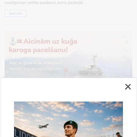
noslēgumam veltītie pasākumi, kuros piedalījās…
Jaunumi
Liepājā gaidāms īpašs notikums pie jūras – jaunā
Valsts robežsardzes patruļkuģa “BĀRTA” karoga
pacelšana
13.01.2026.