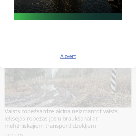
notika tiešsaistes spēle “Erudīcijas spēle jaunajiem valsts aizsargiem” 9.–12.
klašu skolēniem un tehnikumu profesionālās…
Jaunumi
Aizvērt
Valsts robežsardze aicina neizmantot valsts
iekšējās robežas joslu braukšanai ar
mehāniskajiem transportlīdzekļiem
20.11.2025.