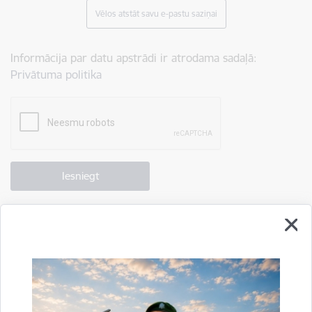
Vēlos atstāt savu e-pastu saziņai
Informācija par datu apstrādi ir atrodama sadaļā:
Privātuma politika
Drukāt lapu