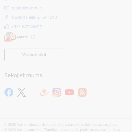
E-pasts:
pasts@rs.gov.lv
Rūdolfa iela 5, LV 1012
+371 67075600
Visi kontakti
Sekojiet mums
© 2026 Valsts robežsardze, publicētā satura visas tiesības aizsargātas.
© 2020 Valsts kanceleja, Tīmekļvietņu vienotās platformas visas tiesības