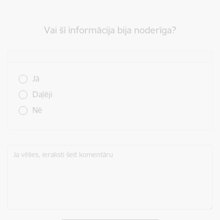
Vai šī informācija bija noderīga?
Vai šī informācija bija noderīga?
Jā
Daļēji
Nē
Ja vēlies, ieraksti šeit komentāru