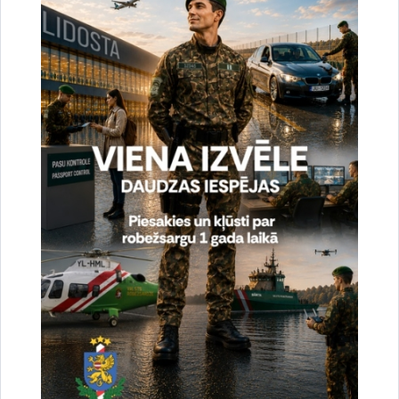
Vai šī informācija bija noderīga?
Sniegt atsauksmi
Esi pirmais, kas uzzina!