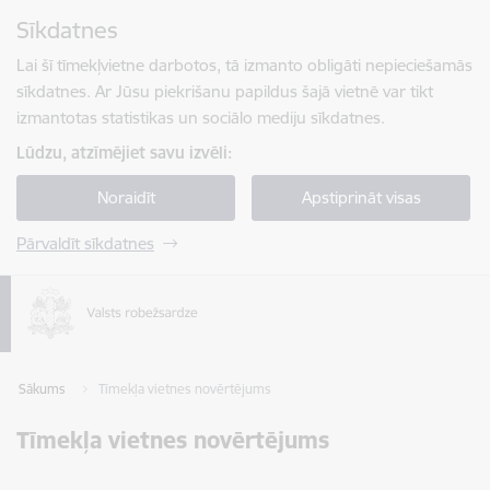
Pāriet uz lapas saturu
Sīkdatnes
Spied
lai meklētu
Enter
Lai šī tīmekļvietne darbotos, tā izmanto obligāti nepieciešamās
sīkdatnes. Ar Jūsu piekrišanu papildus šajā vietnē var tikt
izmantotas statistikas un sociālo mediju sīkdatnes.
Lūdzu, atzīmējiet savu izvēli:
Noraidīt
Apstiprināt visas
Pārvaldīt sīkdatnes
Sākums
Tīmekļa vietnes novērtējums
Tīmekļa vietnes novērtējums