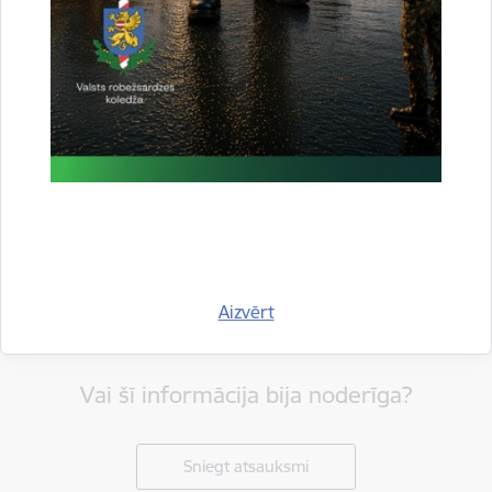
Dalīties
Aizvērt
Vai šī informācija bija noderīga?
Sniegt atsauksmi