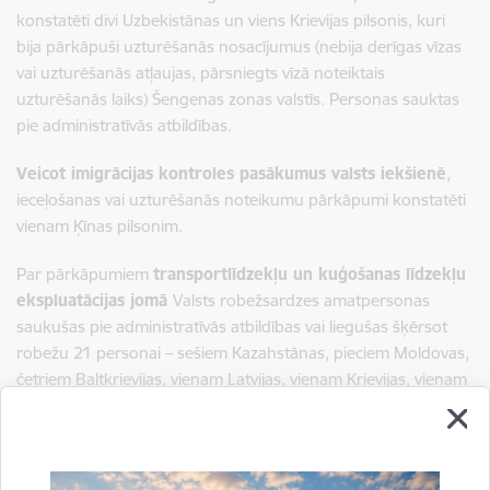
konstatēti divi Uzbekistānas un viens Krievijas pilsonis, kuri
bija pārkāpuši uzturēšanās nosacījumus (nebija derīgas vīzas
vai uzturēšanās atļaujas, pārsniegts vīzā noteiktais
uzturēšanās laiks) Šengenas zonas valstīs. Personas sauktas
pie administratīvās atbildības.
Veicot imigrācijas kontroles pasākumus valsts iekšienē
,
ieceļošanas vai uzturēšanās noteikumu pārkāpumi konstatēti
vienam Ķīnas pilsonim.
Par pārkāpumiem
transportlīdzekļu un kuģošanas līdzekļu
ekspluatācijas jomā
Valsts robežsardzes amatpersonas
saukušas pie administratīvās atbildības vai liegušas šķērsot
robežu 21 personai – sešiem Kazahstānas, pieciem Moldovas,
četriem Baltkrievijas, vienam Latvijas, vienam Krievijas, vienam
Igaunijas, vienam Tadžikistānas, vienam Ukrainas un vienam
Vācijas pilsonim.