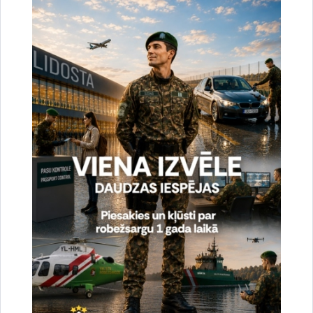
Sagatavoja:
Jolanta Babiško
Valsts robežsardzes Galvenās pārvaldes Stratēģiskās attīstības
un sabiedrisko attiecību nodaļas vecākā speciāliste
tālr.
67075617
, mob.
20364206
e-pasts:
jolanta.babisko@rs.gov.lv
Saistītas tēmas
Aktualitātes:
Statistika
Drukāt lapu