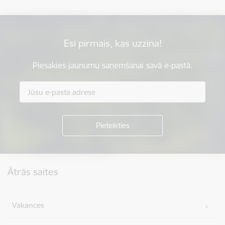
Esi pirmais, kas uzzina!
Piesakies jaunumu saņemšanai savā e-pastā.
Kājene
Ātrās saites
Vakances