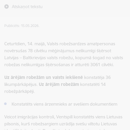
Atskaņot tekstu
Publicēts: 15.05.2026.
Ceturtdien, 14. maijā, Valsts robežsardzes amatpersonas
novērsušas 78 cilvēku mēģinājumus nelikumīgi šķērsot
Latvijas – Baltkrievijas valsts robežu, kopumā šogad no valsts
robežas nelikumīgas šķērsošanas ir atturēti 3061 cilvēki.
Uz ārējām robežām un valsts iekšienē
konstatēja 36
likumpārkāpējus.
Uz ārējām robežām
konstatēti 14
robežpārkāpēji.
Konstatēts viens ārzemnieks ar svešiem dokumentiem
Veicot imigrācijas kontroli, Ventspilī konstatēts viens Lietuvas
pilsonis, kurš robežsargiem uzrādīja svešu viltotu Lietuvas