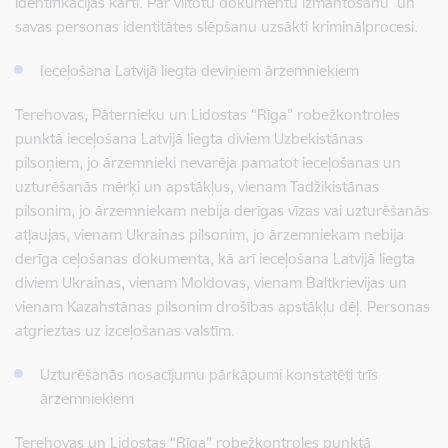
identifikācijas karti. Par viltotu dokumentu izmantošanu un
savas personas identitātes slēpšanu uzsākti kriminālprocesi.
Ieceļošana Latvijā liegta deviņiem ārzemniekiem
Terehovas, Pāternieku un Lidostas “Rīga” robežkontroles
punktā ieceļošana Latvijā liegta diviem Uzbekistānas
pilsoņiem, jo ārzemnieki nevarēja pamatot ieceļošanas un
uzturēšanās mērķi un apstākļus, vienam Tadžikistānas
pilsonim, jo ārzemniekam nebija derīgas vīzas vai uzturēšanās
atļaujas, vienam Ukrainas pilsonim, jo ārzemniekam nebija
derīga ceļošanas dokumenta, kā arī ieceļošana Latvijā liegta
diviem Ukrainas, vienam Moldovas, vienam Baltkrievijas un
vienam Kazahstānas pilsonim drošības apstākļu dēļ. Personas
atgrieztas uz izceļošanas valstīm.
Uzturēšanās nosacījumu pārkāpumi konstatēti trīs
ārzemniekiem
Terehovas un Lidostas “Rīga” robežkontroles punktā