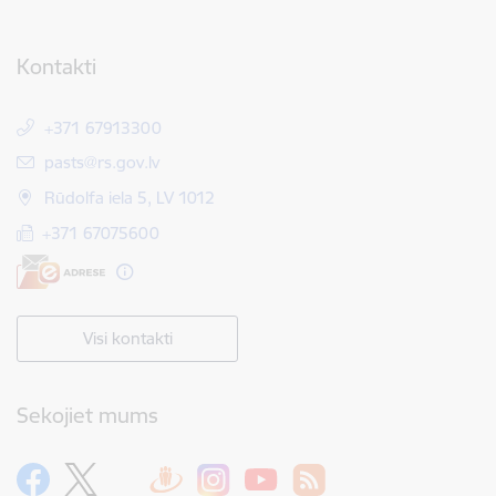
Kontakti
+371 67913300
E-pasts:
pasts@rs.gov.lv
Rūdolfa iela 5, LV 1012
+371 67075600
Visi kontakti
Sekojiet mums