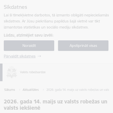
Pāriet uz lapas saturu
Sīkdatnes
Spied
lai meklētu
Enter
Lai šī tīmekļvietne darbotos, tā izmanto obligāti nepieciešamās
sīkdatnes. Ar Jūsu piekrišanu papildus šajā vietnē var tikt
izmantotas statistikas un sociālo mediju sīkdatnes.
Lūdzu, atzīmējiet savu izvēli:
Noraidīt
Apstiprināt visas
Pārvaldīt sīkdatnes
Sākums
Aktualitātes
2026. gada 14. maijs uz valsts robežas un valsts
2026. gada 14. maijs uz valsts robežas un
valsts iekšienē