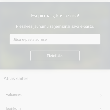
Esi pirmais, kas uzzina!
Piesakies jaunumu saņemšanai savā e-pastā.
Kājene
Ātrās saites
Vakances
Iepirkumi