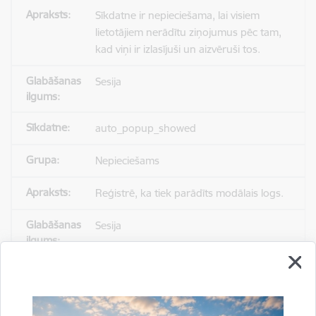
Sīkdatne ir nepieciešama, lai visiem
lietotājiem nerādītu ziņojumus pēc tam,
kad viņi ir izlasījuši un aizvēruši tos.
Sesija
auto_popup_showed
Nepieciešams
Reģistrē, ka tiek parādīts modālais logs.
Sesija
_ga
Statistikas sīkdatnes (nepieciešamas, lai