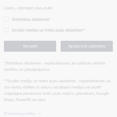
Lūdzu, atzīmējiet savu izvēli:
Statistikas sīkdatnes
*
Sociālo mediju un trešo pušu sīkdatnes
**
Noraidīt
Apstiprināt atzīmētās
*
Statistikas sīkdatnes - nepieciešamas, lai uzlabotu vietnes
darbību un pakalpojumus.
**
Sociālo mediju un trešo pušu sīkdatnes - nepieciešamas, lai
Jūs varētu dalīties ar saturu sociālajos medijos vai skatīt
mājaslapai pievienoto trešo pušu saturu, piemēram, Google
Maps, PowerBI vai citus.
Privātuma politika