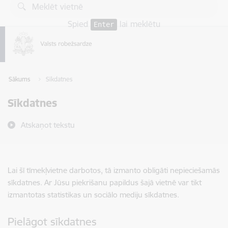
Pāriet uz lapas saturu
Spied
lai meklētu
Enter
Sākums
Sīkdatnes
Sīkdatnes
Atskaņot tekstu
Lai šī tīmekļvietne darbotos, tā izmanto obligāti nepieciešamās
sīkdatnes. Ar Jūsu piekrišanu papildus šajā vietnē var tikt
izmantotas statistikas un sociālo mediju sīkdatnes.
Pielāgot sīkdatnes