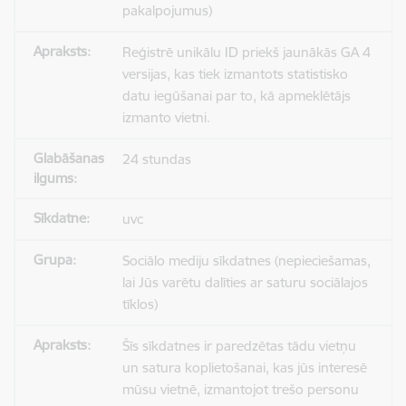
pakalpojumus)
Reģistrē unikālu ID priekš jaunākās GA 4
versijas, kas tiek izmantots statistisko
datu iegūšanai par to, kā apmeklētājs
izmanto vietni.
24 stundas
uvc
Sociālo mediju sīkdatnes (nepieciešamas,
lai Jūs varētu dalīties ar saturu sociālajos
tīklos)
Šīs sīkdatnes ir paredzētas tādu vietņu
un satura koplietošanai, kas jūs interesē
mūsu vietnē, izmantojot trešo personu