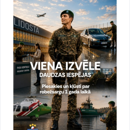
uzlabotu vietnes darbību un
pakalpojumus)
Reģistrē unikālu ID, kas tiek izmantots
statistisko datu iegūšanai par to, kā
apmeklētājs izmanto vietni.
2 gadi
_gat
Statistikas sīkdatnes (nepieciešamas, lai
uzlabotu vietnes darbību un
pakalpojumus)
Izmanto Google Analytics, lai samazinātu
pieprasījuma līmeni.
1 minūte