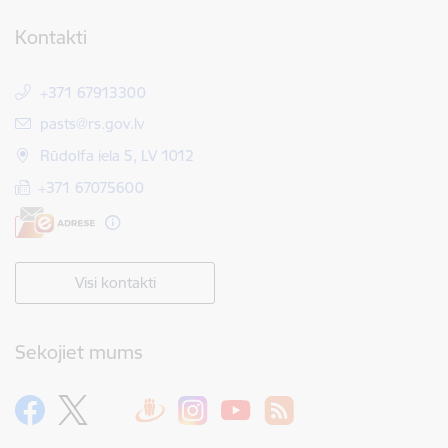
Kontakti
+371 67913300
E-pasts:
pasts@rs.gov.lv
Rūdolfa iela 5, LV 1012
+371 67075600
Visi kontakti
Sekojiet mums