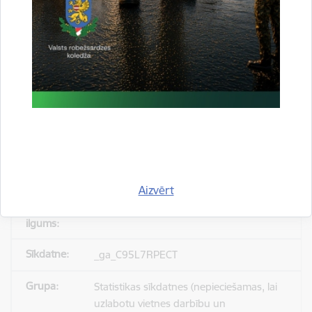
_gid
Statistikas sīkdatnes (nepieciešamas, lai
uzlabotu vietnes darbību un
pakalpojumus)
Reģistrē unikālu ID, kas tiek izmantots
statistisko datu iegūšanai par to, kā
apmeklētājs izmanto vietni.
Aizvērt
24 stundas
_ga_C95L7RPECT
Statistikas sīkdatnes (nepieciešamas, lai
uzlabotu vietnes darbību un