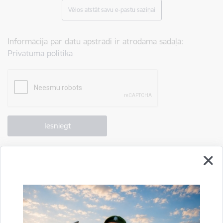
Vēlos atstāt savu e-pastu saziņai
Informācija par datu apstrādi ir atrodama sadaļā:
Privātuma politika
Drukāt lapu