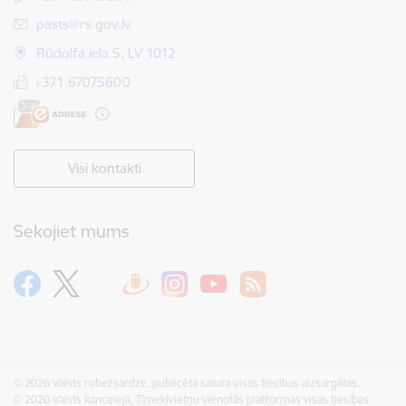
E-pasts:
pasts@rs.gov.lv
Rūdolfa iela 5, LV 1012
+371 67075600
Visi kontakti
Sekojiet mums
© 2026 Valsts robežsardze, publicētā satura visas tiesības aizsargātas.
© 2020 Valsts kanceleja, Tīmekļvietņu vienotās platformas visas tiesības