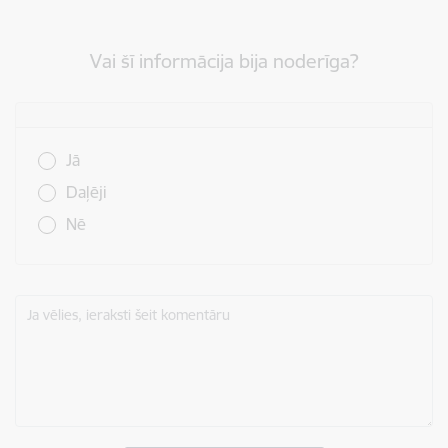
Vai šī informācija bija noderīga?
Vai šī informācija bija noderīga?
Jā
Daļēji
Nē
Ja vēlies, ieraksti šeit komentāru