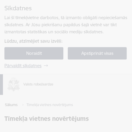
Pāriet uz lapas saturu
Sīkdatnes
Spied
lai meklētu
Enter
Lai šī tīmekļvietne darbotos, tā izmanto obligāti nepieciešamās
sīkdatnes. Ar Jūsu piekrišanu papildus šajā vietnē var tikt
izmantotas statistikas un sociālo mediju sīkdatnes.
Lūdzu, atzīmējiet savu izvēli:
Noraidīt
Apstiprināt visas
Pārvaldīt sīkdatnes
Sākums
Tīmekļa vietnes novērtējums
Tīmekļa vietnes novērtējums