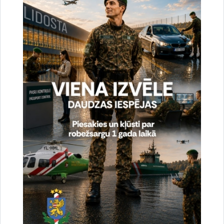
Vai šī informācija bija noderīga?
Sniegt atsauksmi
Esi pirmais, kas uzzina!