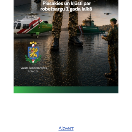
Vai šī informācija bija noderīga?
Sniegt atsauksmi
Esi pirmais, kas uzzina!
Piesakies jaunumu saņemšanai savā e-pastā.
Aizvērt