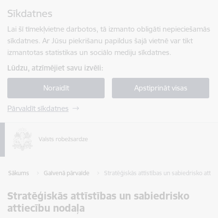
Pāriet uz lapas saturu
Sīkdatnes
Spied
lai meklētu
Enter
Lai šī tīmekļvietne darbotos, tā izmanto obligāti nepieciešamās
sīkdatnes. Ar Jūsu piekrišanu papildus šajā vietnē var tikt
izmantotas statistikas un sociālo mediju sīkdatnes.
Lūdzu, atzīmējiet savu izvēli:
Noraidīt
Apstiprināt visas
Pārvaldīt sīkdatnes
Sākums
Galvenā pārvalde
Stratēģiskās attīstības un sabiedrisko attie
Stratēģiskās attīstības un sabiedrisko
attiecību nodaļa