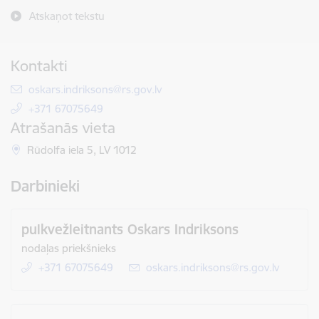
Atskaņot tekstu
Kontakti
E-pasts:
oskars.indriksons@rs.gov.lv
+371 67075649
Atrašanās vieta
Rūdolfa iela 5, LV 1012
Darbinieki
pulkvežleitnants Oskars Indriksons
nodaļas priekšnieks
+371 67075649
E-pasts:
oskars.indriksons@rs.gov.lv