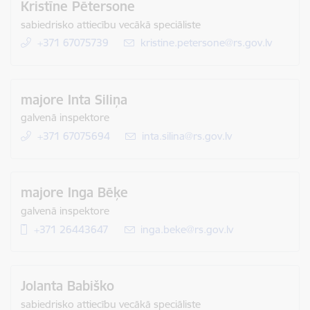
Kristīne Pētersone
sabiedrisko attiecību vecākā speciāliste
+371 67075739
E-pasts:
kristine.petersone@rs.gov.lv
majore Inta Siliņa
galvenā inspektore
+371 67075694
E-pasts:
inta.silina@rs.gov.lv
majore Inga Bēķe
galvenā inspektore
+371 26443647
E-pasts:
inga.beke@rs.gov.lv
Jolanta Babiško
sabiedrisko attiecību vecākā speciāliste