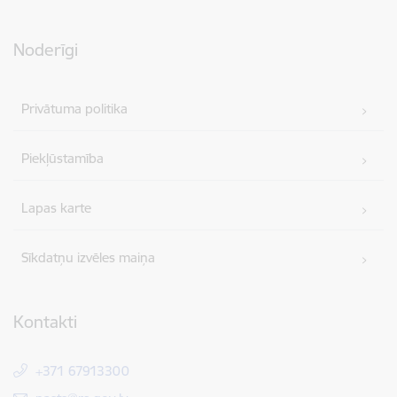
Noderīgi
Privātuma politika
Piekļūstamība
Lapas karte
Sīkdatņu izvēles maiņa
Kontakti
+371 67913300
E-pasts: