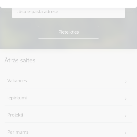
Kājene
Ātrās saites
Vakances
Iepirkumi
Projekti
Par mums