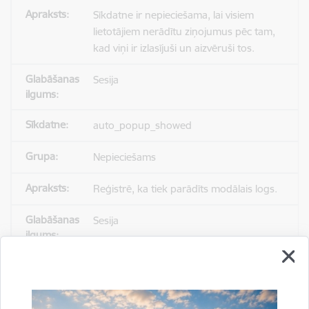
Sīkdatne ir nepieciešama, lai visiem
lietotājiem nerādītu ziņojumus pēc tam,
kad viņi ir izlasījuši un aizvēruši tos.
Sesija
auto_popup_showed
Nepieciešams
Reģistrē, ka tiek parādīts modālais logs.
Sesija
_ga
Statistikas sīkdatnes (nepieciešamas, lai