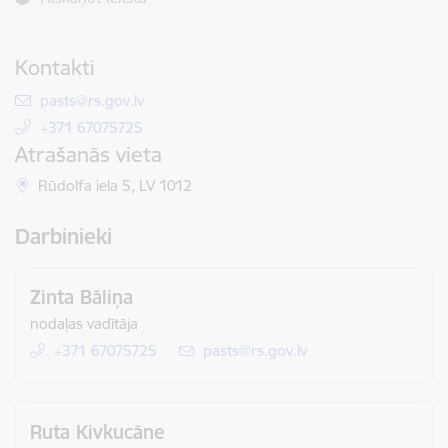
Kontakti
E-pasts:
pasts@rs.gov.lv
+371 67075725
Atrašanās vieta
Rūdolfa iela 5, LV 1012
Darbinieki
Zinta Bāliņa
nodaļas vadītāja
+371 67075725
E-pasts:
pasts@rs.gov.lv
Ruta Kivkucāne