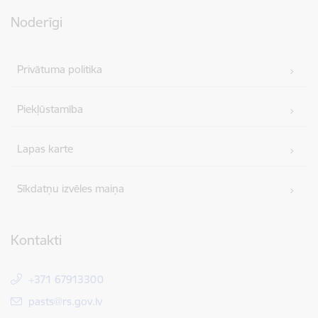
Noderīgi
Privātuma politika
Piekļūstamība
Lapas karte
Sīkdatņu izvēles maiņa
Kontakti
+371 67913300
E-pasts:
pasts@rs.gov.lv