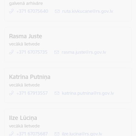
galvenā arhivāre
+371 67075640
E-pasts:
ruta.kivkucane@rs.gov.lv
Rasma Juste
vecākā lietvede
+371 67075735
E-pasts:
rasma.juste@rs.gov.lv
Katrīna Putniņa
vecākā lietvede
+371 67913557
E-pasts:
katrina.putnina@rs.gov.lv
Ilze Lūciņa
vecākā lietvede
+371 67075687
E-pasts:
ilze.lucina@rs.gov.lv