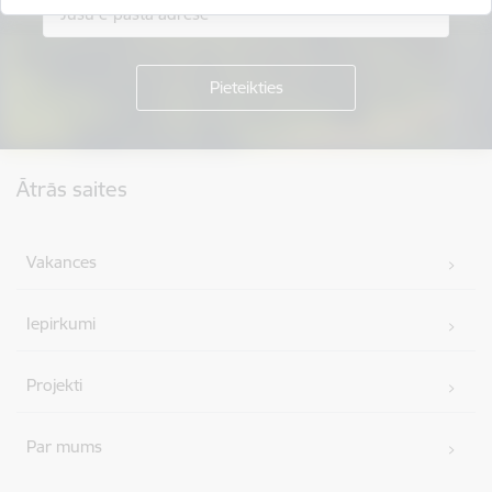
Kājene
Ātrās saites
Vakances
Iepirkumi
Projekti
Par mums