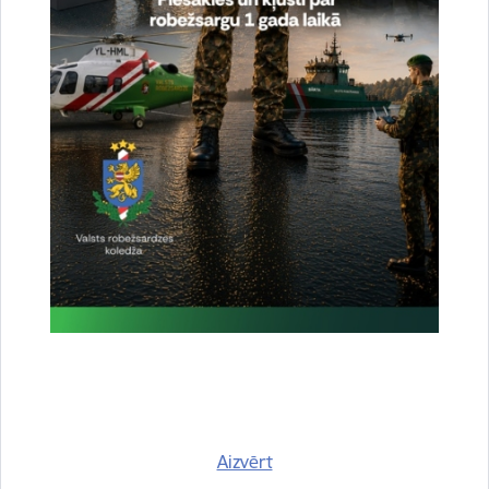
Vai šī informācija bija noderīga?
Sniegt atsauksmi
Esi pirmais, kas uzzina!
Piesakies jaunumu saņemšanai savā e-pastā.
Aizvērt