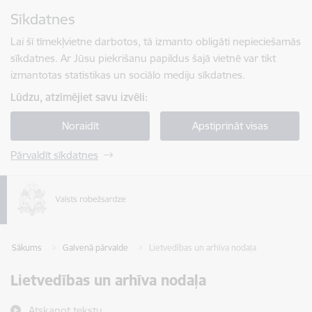
Pāriet uz lapas saturu
Sīkdatnes
Spied
lai meklētu
Enter
Lai šī tīmekļvietne darbotos, tā izmanto obligāti nepieciešamās
sīkdatnes. Ar Jūsu piekrišanu papildus šajā vietnē var tikt
izmantotas statistikas un sociālo mediju sīkdatnes.
Lūdzu, atzīmējiet savu izvēli:
Noraidīt
Apstiprināt visas
Pārvaldīt sīkdatnes
Sākums
Galvenā pārvalde
Lietvedības un arhīva nodaļa
Lietvedības un arhīva nodaļa
Atskaņot tekstu