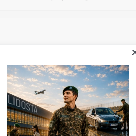
Vēlos atstāt savu e-pastu saziņai