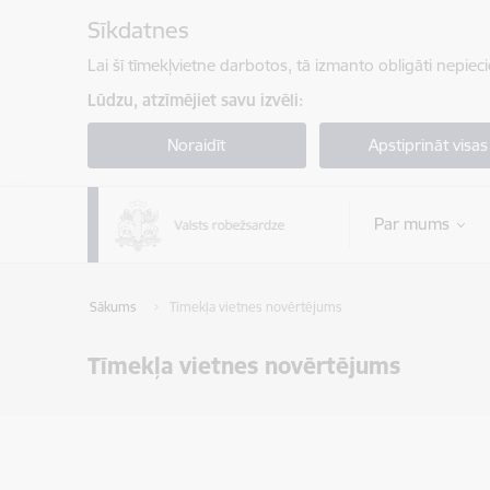
Pāriet uz lapas saturu
Sīkdatnes
Lai šī tīmekļvietne darbotos, tā izmanto obligāti nepiec
Lūdzu, atzīmējiet savu izvēli:
Noraidīt
Apstiprināt visas
Par mums
Sākums
Tīmekļa vietnes novērtējums
Tīmekļa vietnes novērtējums