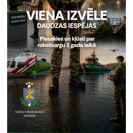
rivātuma politika
Vai šī informācija bija noderīga?