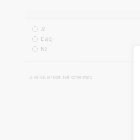
Vai šī informācija bija noderīga?
Jā
Daļēji
Nē
Ja vēlies, ieraksti šeit komentāru