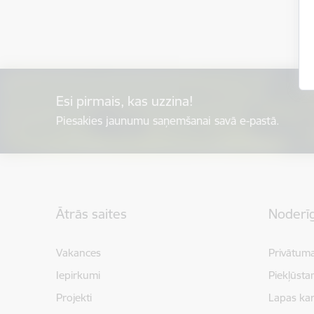
Esi pirmais, kas uzzina!
Piesakies jaunumu saņemšanai savā e-pastā.
Kājene
Ātrās saites
Noderīg
Vakances
Privātuma
Iepirkumi
Piekļūsta
Projekti
Lapas kar