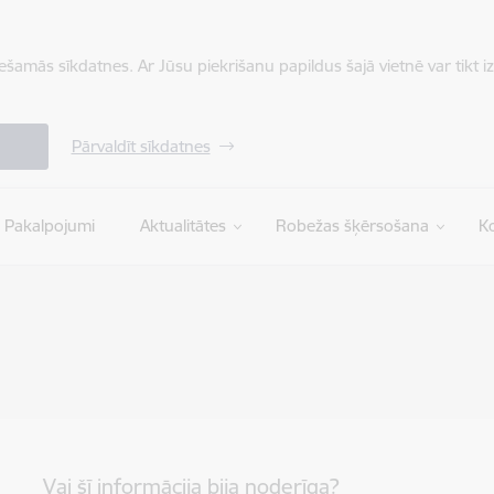
iešamās sīkdatnes. Ar Jūsu piekrišanu papildus šajā vietnē var tikt i
Pārvaldīt sīkdatnes
Pakalpojumi
Aktualitātes
Robežas šķērsošana
Ko
Vai šī informācija bija noderīga?