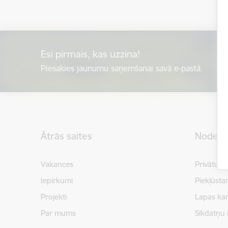
Esi pirmais, kas uzzina!
Piesakies jaunumu saņemšanai savā e-pastā.
Kājene
Ātrās saites
Noderīg
Vakances
Privātuma
Iepirkumi
Piekļūsta
Projekti
Lapas kar
Par mums
Sīkdatņu 