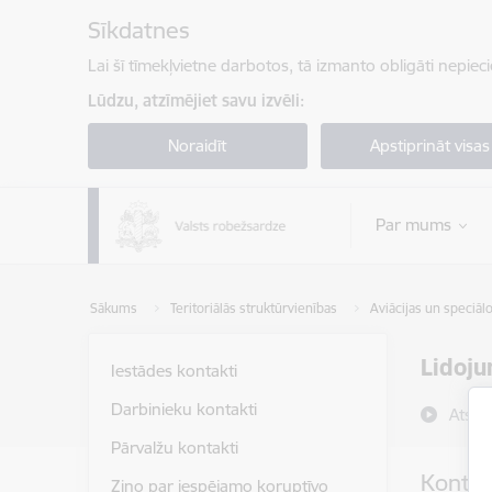
Pāriet uz lapas saturu
Sīkdatnes
Lai šī tīmekļvietne darbotos, tā izmanto obligāti nepiec
Lūdzu, atzīmējiet savu izvēli:
Noraidīt
Apstiprināt visas
Par mums
Sākums
Teritoriālās struktūrvienības
Aviācijas un speciāl
Lidoju
Iestādes kontakti
Darbinieku kontakti
Atska
Pārvalžu kontakti
Kontak
Ziņo par iespējamo koruptīvo