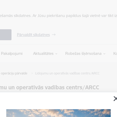
iešamās sīkdatnes. Ar Jūsu piekrišanu papildus šajā vietnē var tikt i
Pārvaldīt sīkdatnes
Pakalpojumi
Aktualitātes
Robežas šķērsošana
Ko
o operāciju pārvalde
Lidojumu un operatīvās vadības centrs/ARCC
mu un operatīvās vadības centrs/ARCC
ņot tekstu
ti