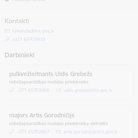
Kontakti
E-pasts:
krivandad@rs.gov.lv
+371 65703938
Darbinieki
pulkvežleitnants Uldis Grebežs
robežapsardzības nodaļas priekšnieks
+371 65703966
E-pasts:
uldis.grebezs@rs.gov.lv
majors Artis Gorodničijs
robežapsardzības nodaļas priekšnieka vietnieks
+371 65703967
E-pasts:
artis.gorodnicijs@rs.gov.lv