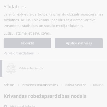
Pāriet uz lapas saturu
Sīkdatnes
Spied
lai meklētu
Enter
Lai šī tīmekļvietne darbotos, tā izmanto obligāti nepieciešamās
sīkdatnes. Ar Jūsu piekrišanu papildus šajā vietnē var tikt
izmantotas statistikas un sociālo mediju sīkdatnes.
Lūdzu, atzīmējiet savu izvēli:
Noraidīt
Apstiprināt visas
Pārvaldīt sīkdatnes
Sākums
Teritoriālās struktūrvienības
Ludzas pārvalde
Krivandas
Krivandas robežapsardzības nodaļa
Atskaņot tekstu