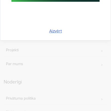
Ātrās saites
Vakances
Aizvērt
Iepirkumi
Projekti
Par mums
Noderīgi
Privātuma politika