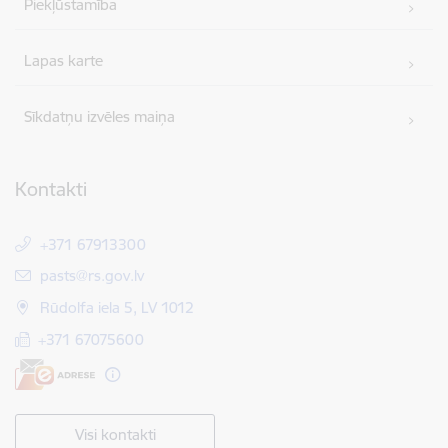
Piekļūstamība
Lapas karte
Sīkdatņu izvēles maiņa
Kontakti
+371 67913300
E-pasts:
pasts@rs.gov.lv
Rūdolfa iela 5, LV 1012
+371 67075600
Visi kontakti