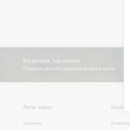
Esi pirmais, kas uzzina!
Piesakies jaunumu saņemšanai savā e-pastā.
Kājene
Ātrās saites
Noderīg
Vakances
Privātuma