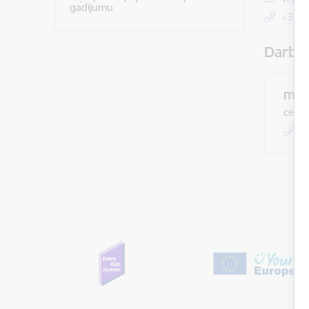
gadījumu
+371
Darbin
majo
centr
+