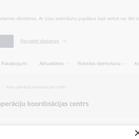
iešamās sīkdatnes. Ar Jūsu piekrišanu papildus šajā vietnē var tikt i
Pārvaldīt sīkdatnes
Pakalpojumi
Aktualitātes
Robežas šķērsošana
Ko
Jūras operāciju koordinācijas centrs
operāciju koordinācijas centrs
ti
ts:
d@rs.gov.lv