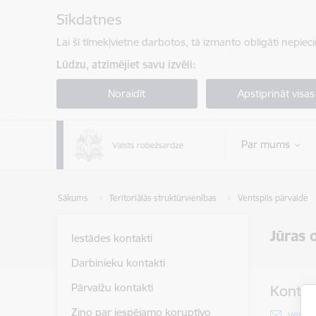
Pāriet uz lapas saturu
Sīkdatnes
Lai šī tīmekļvietne darbotos, tā izmanto obligāti nepiec
Lūdzu, atzīmējiet savu izvēli:
Noraidīt
Apstiprināt visas
Par mums
Sākums
Teritoriālās struktūrvienības
Ventspils pārvalde
Jūras 
Iestādes kontakti
Darbinieku kontakti
Pārvalžu kontakti
Kontak
Ziņo par iespējamo koruptīvo
E-pas
vep.o