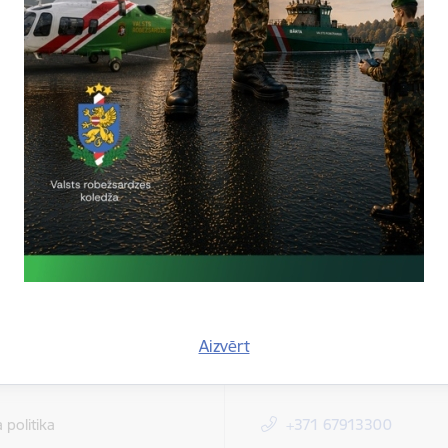
Vai šī informācija bija noderīga?
Sniegt atsauksmi
Aizvērt
i
Kontakti
 politika
+371 67913300