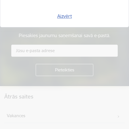
Aizvērt
Esi pirmais, kas uzzina!
Piesakies jaunumu saņemšanai savā e-pastā.
Kājene
Ātrās saites
Vakances