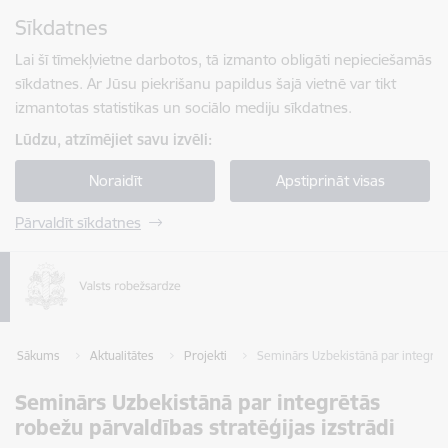
Pāriet uz lapas saturu
Sīkdatnes
Spied
lai meklētu
Enter
Lai šī tīmekļvietne darbotos, tā izmanto obligāti nepieciešamās
sīkdatnes. Ar Jūsu piekrišanu papildus šajā vietnē var tikt
izmantotas statistikas un sociālo mediju sīkdatnes.
Lūdzu, atzīmējiet savu izvēli:
Noraidīt
Apstiprināt visas
Pārvaldīt sīkdatnes
Sākums
Aktualitātes
Projekti
Seminārs Uzbekistānā par integrētā
Seminārs Uzbekistānā par integrētās
robežu pārvaldības stratēģijas izstrādi