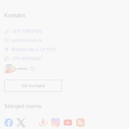
Kontakti
+371 67913300
E-pasts:
pasts@rs.gov.lv
Rūdolfa iela 5, LV 1012
+371 67075600
Visi kontakti
Sekojiet mums