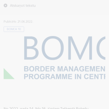
Atskaņot tekstu
Publicēts: 21.06.2022.
BOMCA 10
No 2022. gada 14. līdz 16. jūnijam Taškentā Robežu