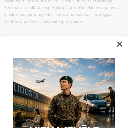
riskiem un apdraudējumiem Uzbekistānā un Centrālāzijā.
Semināra rezultātā eksperti kopā ar dalībniekiem sagatavoja
ieteikumus par integrētās robežu pārvaldības stratēģijas
struktūru un tās rīcības plāna principiem.
Sagatavoja:
Anželika Alika
VRS GP SSP Starptautiskās sadarbības un protokola nodaļa
tālr. 67913535
e-pasts:
Anzelika.Alika@rs.gov.lv
Drukāt lapu