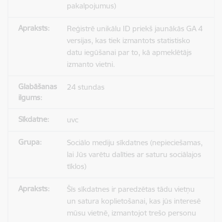
pakalpojumus)
Reģistrē unikālu ID priekš jaunākās GA 4
versijas, kas tiek izmantots statistisko
datu iegūšanai par to, kā apmeklētājs
izmanto vietni.
24 stundas
uvc
Sociālo mediju sīkdatnes (nepieciešamas,
lai Jūs varētu dalīties ar saturu sociālajos
tīklos)
Šīs sīkdatnes ir paredzētas tādu vietņu
un satura koplietošanai, kas jūs interesē
mūsu vietnē, izmantojot trešo personu