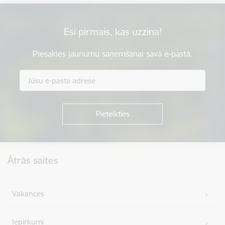
Esi pirmais, kas uzzina!
Piesakies jaunumu saņemšanai savā e-pastā.
Kājene
Ātrās saites
Vakances
Iepirkumi