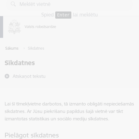
Pāriet uz lapas saturu
Spied
lai meklētu
Enter
Sākums
Sīkdatnes
Sīkdatnes
Atskaņot tekstu
Lai šī tīmekļvietne darbotos, tā izmanto obligāti nepieciešamās
sīkdatnes. Ar Jūsu piekrišanu papildus šajā vietnē var tikt
izmantotas statistikas un sociālo mediju sīkdatnes.
Pielāgot sīkdatnes