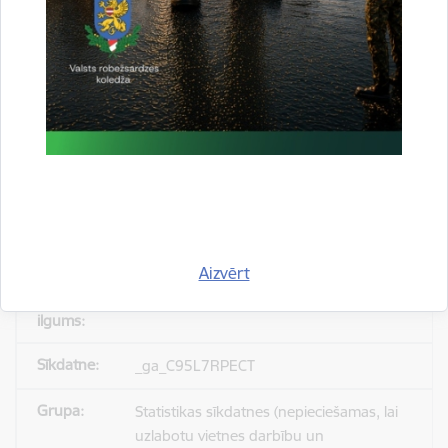
_gid
Statistikas sīkdatnes (nepieciešamas, lai
uzlabotu vietnes darbību un
pakalpojumus)
Reģistrē unikālu ID, kas tiek izmantots
statistisko datu iegūšanai par to, kā
apmeklētājs izmanto vietni.
Aizvērt
24 stundas
_ga_C95L7RPECT
Statistikas sīkdatnes (nepieciešamas, lai
uzlabotu vietnes darbību un