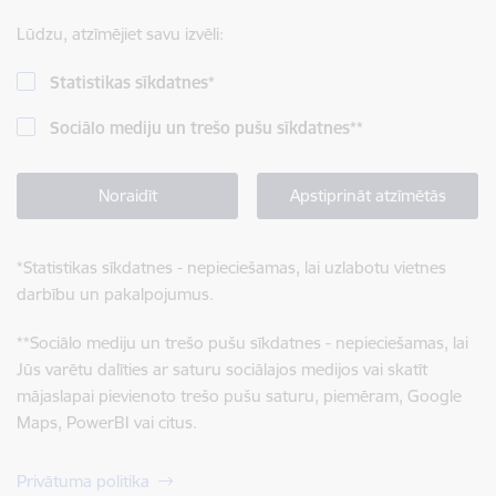
Lūdzu, atzīmējiet savu izvēli:
Statistikas sīkdatnes
*
Sociālo mediju un trešo pušu sīkdatnes
**
Noraidīt
Apstiprināt atzīmētās
*
Statistikas sīkdatnes - nepieciešamas, lai uzlabotu vietnes
darbību un pakalpojumus.
**
Sociālo mediju un trešo pušu sīkdatnes - nepieciešamas, lai
Jūs varētu dalīties ar saturu sociālajos medijos vai skatīt
mājaslapai pievienoto trešo pušu saturu, piemēram, Google
Maps, PowerBI vai citus.
Privātuma politika