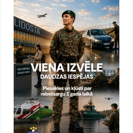
uzlabotu vietnes darbību un
pakalpojumus)
Reģistrē unikālu ID, kas tiek izmantots
statistisko datu iegūšanai par to, kā
apmeklētājs izmanto vietni.
2 gadi
_gat
Statistikas sīkdatnes (nepieciešamas, lai
uzlabotu vietnes darbību un
pakalpojumus)
Izmanto Google Analytics, lai samazinātu
pieprasījuma līmeni.
1 minūte