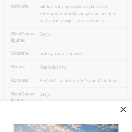
Sīkdatne ir nepieciešama, lai visiem
lietotājiem nerādītu ziņojumus pēc tam,
kad viņi ir izlasījuši un aizvēruši tos.
Sesija
auto_popup_showed
Nepieciešams
Reģistrē, ka tiek parādīts modālais logs.
Sesija
_ga
Statistikas sīkdatnes (nepieciešamas, lai