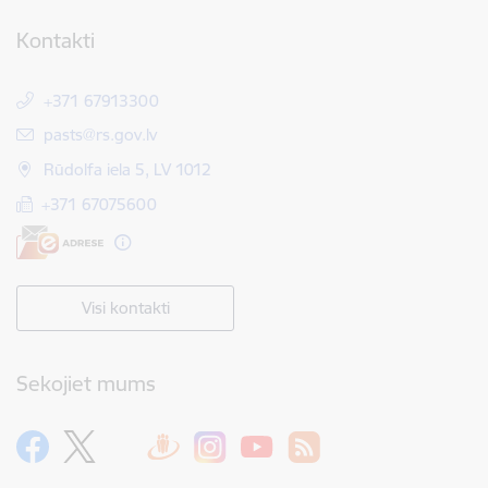
Kontakti
+371 67913300
E-pasts:
pasts@rs.gov.lv
Rūdolfa iela 5, LV 1012
+371 67075600
Visi kontakti
Sekojiet mums