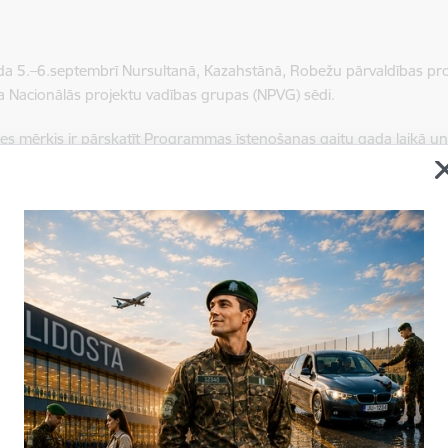
da 5.–6.septembrī Nursultanā, Kazahstānā, Robežu pārvaldības pr
a Nacionālās projektu vadības grupas (NPVG) sēdi.
 mērķis ir pārskatīt Programmas īstenošanas gaitu gada laikā u
piedalījās Programmas vadība, Eiropas Savienības pārstāvji, organiz
 īstenošanā, kā arī galvenie partneri, kas ir valsts iestādes un starp
laikā dalībnieki apliecināja abpusēju interesi par turpmāku auglīgu s
mus un pauda apņemšanos ievērot kopīgās prioritātes un koncent
rojektu īstenošanas vadības mehānisms valsts līmenī, kas nodrošin
plānošanas un īstenošanas aspektu koordināciju. Piecas sanāksmes 
 projekta progresu un mērķu sasniegšanu, kā arī tas būs sākumpu
nai ar beneficiāriem projekta īstenošanas posmā.
ja: