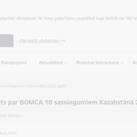
iešamās sīkdatnes. Ar Jūsu piekrišanu papildus šajā vietnē var tikt i
Pārvaldīt sīkdatnes
Pakalpojumi
Aktualitātes
Robežas šķērsošana
Ko
0 sasniegumiem Kazahstānā 2022. gadā
ats par BOMCA 10 sasniegumiem Kazahstānā 
ņot tekstu
28.03.2023.