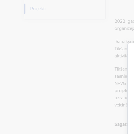
Projekti
2022. ga
organizēj
Sanāksmes
Tikšanās 
aktivitāšu
Tikšanās 
sasniegu
NPVG ir p
projekta 
uzraudzīt
veicināša
Sagatavo