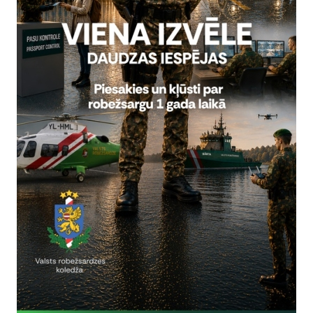
lika
P Starptautiskās sadarbības un protokola nodaļa
13535
nzelika.Alika@rs.gov.lv
Vai šī informācija bija noderīga?