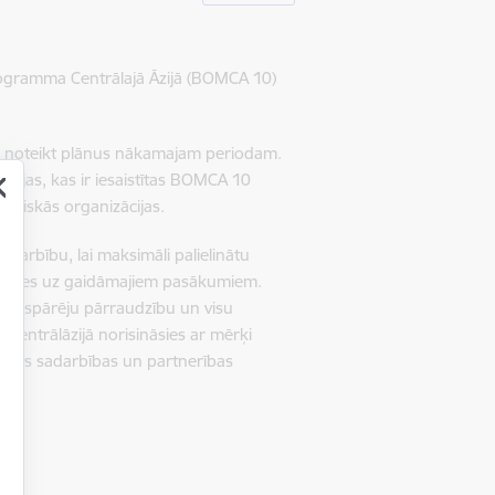
ogramma Centrālajā Āzijā (BOMCA 10)
n noteikt plānus nākamajam periodam.
ācijas, kas ir iesaistītas BOMCA 10
tautiskās organizācijas.
adarbību, lai maksimāli palielinātu
rēties uz gaidāmajiem pasākumiem.
a vispārēju pārraudzību un visu
Centrālāzijā norisināsies ar mērķi
nkts sadarbības un partnerības