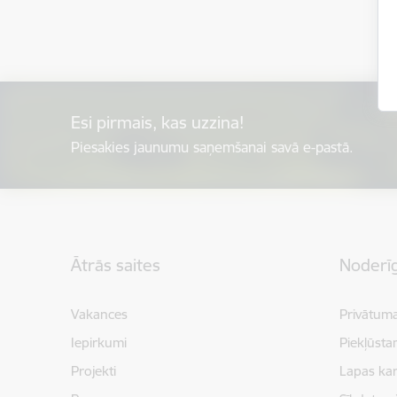
Esi pirmais, kas uzzina!
Piesakies jaunumu saņemšanai savā e-pastā.
Kājene
Ātrās saites
Noderīg
Vakances
Privātuma
Iepirkumi
Piekļūsta
Projekti
Lapas kar