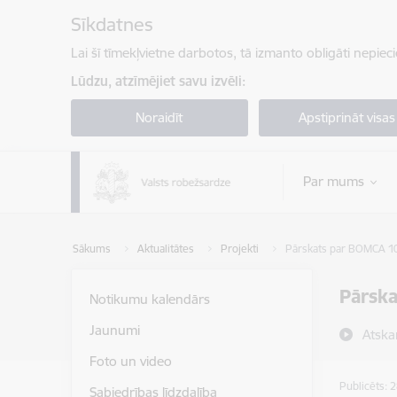
Pāriet uz lapas saturu
Sīkdatnes
Lai šī tīmekļvietne darbotos, tā izmanto obligāti nepiec
Lūdzu, atzīmējiet savu izvēli:
Noraidīt
Apstiprināt visas
Par mums
Sākums
Aktualitātes
Projekti
Pārskats par BOMCA 1
Pārsk
Notikumu kalendārs
Jaunumi
Atska
Foto un video
Publicēts: 
Sabiedrības līdzdalība