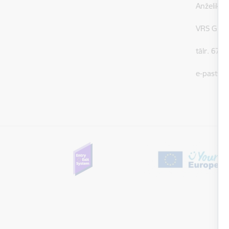
Anželika A
VRS GP SS
tālr. 679
e-pasts:
A