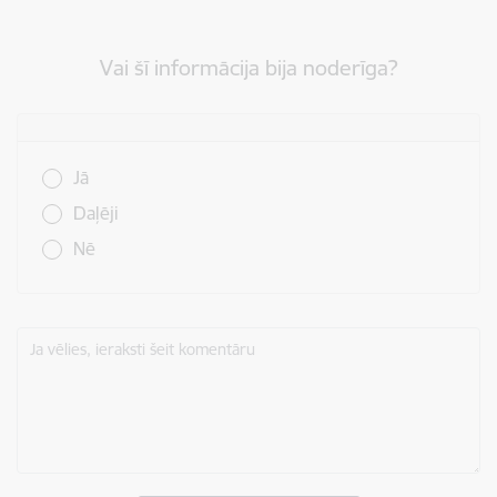
Vai šī informācija bija noderīga?
Vai šī informācija bija noderīga?
Jā
Daļēji
Nē
Ja vēlies, ieraksti šeit komentāru