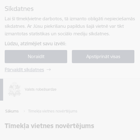
Pāriet uz lapas saturu
Sīkdatnes
Spied
lai meklētu
Enter
Lai šī tīmekļvietne darbotos, tā izmanto obligāti nepieciešamās
sīkdatnes. Ar Jūsu piekrišanu papildus šajā vietnē var tikt
izmantotas statistikas un sociālo mediju sīkdatnes.
Lūdzu, atzīmējiet savu izvēli:
Noraidīt
Apstiprināt visas
Pārvaldīt sīkdatnes
Sākums
Tīmekļa vietnes novērtējums
Tīmekļa vietnes novērtējums