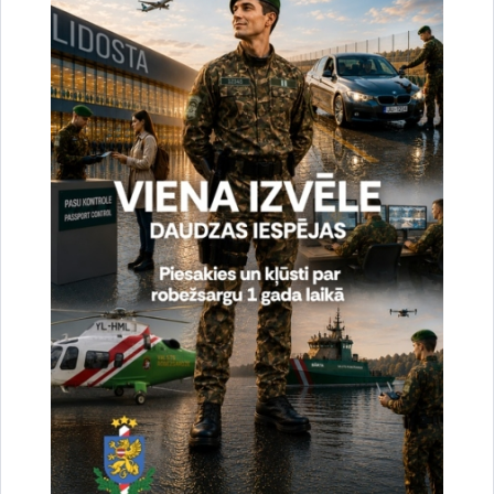
Vai šī informācija bija noderīga?
Sniegt atsauksmi
Esi pirmais, kas uzzina!