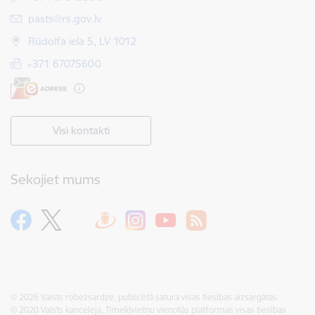
E-pasts:
pasts@rs.gov.lv
Rūdolfa iela 5, LV 1012
+371 67075600
Visi kontakti
Sekojiet mums
© 2026 Valsts robežsardze, publicētā satura visas tiesības aizsargātas.
© 2020 Valsts kanceleja, Tīmekļvietņu vienotās platformas visas tiesības