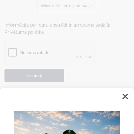
Vēlos atstāt savu e-pastu saziņai
Informācija par datu apstrādi ir atrodama sadaļā:
Privātuma politika
Drukāt lapu