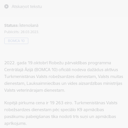
Atskaņot tekstu
Statuss:
Īstenošanā
Publicēts: 28.03.2023.
BOMCA 10
2022. gada 19.oktobrī Robežu pārvaldības programma
Centrālajā Āzijā (BOMCA 10) oficiāli nodeva dažādus aktīvus
Turkmenistānas Valsts robežsardzes dienestam, Valsts muitas
dienestam, Lauksaimniecības un vides aizsardzības ministrijas
Valsts veterinārajam dienestam.
Kopējā pirkuma cena ir 19 263 eiro. Turkmenistānas Valsts
robežsardzes dienestam pēc speciālo K9 apmācības
pasākumu pabeigšanas tika nodoti trīs suņi un apmācības
aprīkojums.