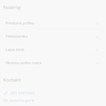
Noderīgi
Privātuma politika
Piekļūstamība
Lapas karte
Sīkdatņu izvēles maiņa
Kontakti
+371 67913300
E-pasts:
pasts@rs.gov.lv