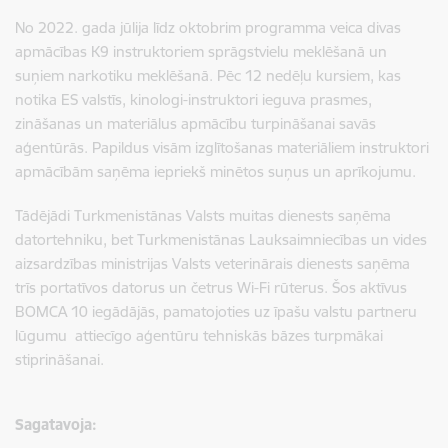
No 2022. gada jūlija līdz oktobrim programma veica divas
apmācības K9 instruktoriem sprāgstvielu meklēšanā un
suņiem narkotiku meklēšanā. Pēc 12 nedēļu kursiem, kas
notika ES valstīs, kinologi-instruktori ieguva prasmes,
zināšanas un materiālus apmācību turpināšanai savās
aģentūrās. Papildus visām izglītošanas materiāliem instruktori
apmācībām saņēma iepriekš minētos suņus un aprīkojumu.
Tādējādi Turkmenistānas Valsts muitas dienests saņēma
datortehniku, bet Turkmenistānas Lauksaimniecības un vides
aizsardzības ministrijas Valsts veterinārais dienests saņēma
trīs portatīvos datorus un četrus Wi-Fi rūterus. Šos aktīvus
BOMCA 10 iegādājās, pamatojoties uz īpašu valstu partneru
lūgumu attiecīgo aģentūru tehniskās bāzes turpmākai
stiprināšanai.
Sagatavoja: