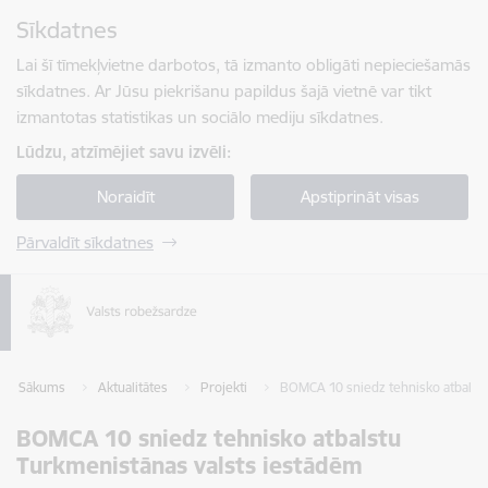
Pāriet uz lapas saturu
Sīkdatnes
Spied
lai meklētu
Enter
Lai šī tīmekļvietne darbotos, tā izmanto obligāti nepieciešamās
sīkdatnes. Ar Jūsu piekrišanu papildus šajā vietnē var tikt
izmantotas statistikas un sociālo mediju sīkdatnes.
Lūdzu, atzīmējiet savu izvēli:
Noraidīt
Apstiprināt visas
Pārvaldīt sīkdatnes
Sākums
Aktualitātes
Projekti
BOMCA 10 sniedz tehnisko atbalst
BOMCA 10 sniedz tehnisko atbalstu
Turkmenistānas valsts iestādēm