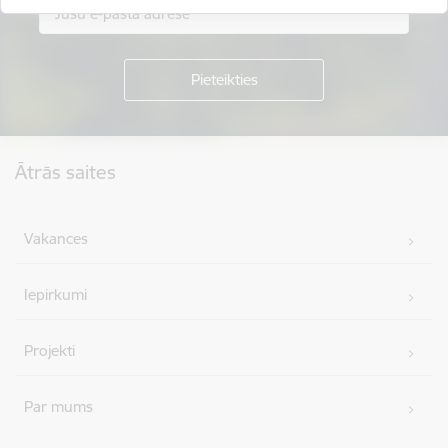
Kājene
Ātrās saites
Vakances
Iepirkumi
Projekti
Par mums