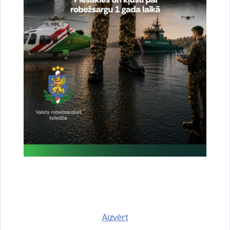
Vai šī informācija bija noderīga?
Sniegt atsauksmi
Esi pirmais, kas uzzina!
Piesakies jaunumu saņemšanai savā e-pastā.
Aizvērt