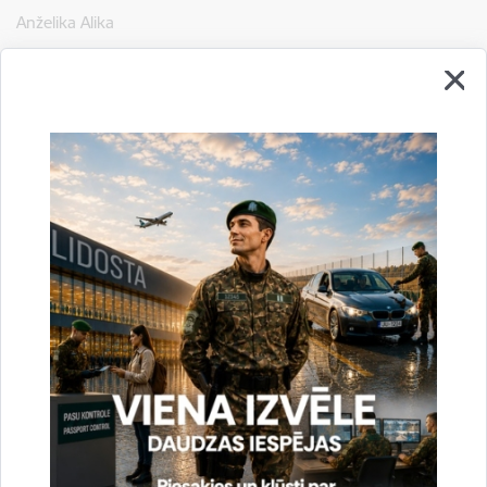
Anželika Alika
VRS GP SSP Starptautiskās sadarbības un protokola nodaļa
tālr. 67913535
e-pasts:
Anzelika.Alika@rs.gov.lv
Drukāt lapu
Dalīties