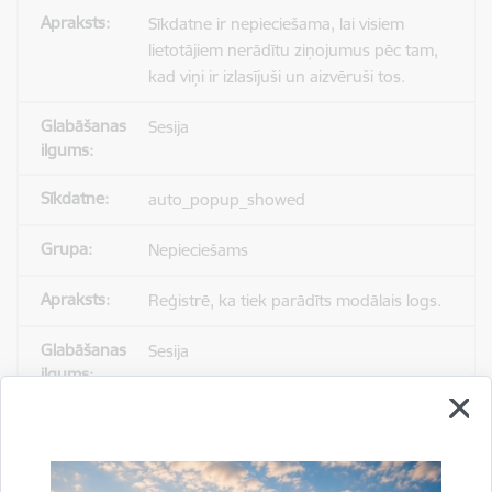
Sīkdatne ir nepieciešama, lai visiem
lietotājiem nerādītu ziņojumus pēc tam,
kad viņi ir izlasījuši un aizvēruši tos.
Sesija
auto_popup_showed
Nepieciešams
Reģistrē, ka tiek parādīts modālais logs.
Sesija
_ga
Statistikas sīkdatnes (nepieciešamas, lai