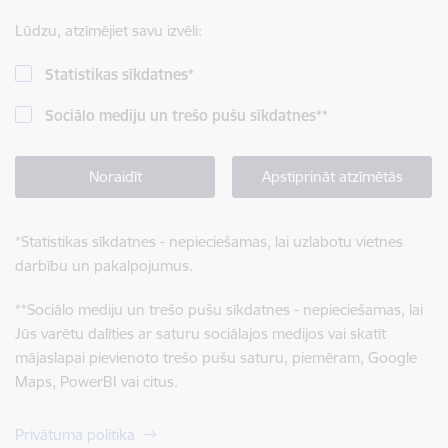
Lūdzu, atzīmējiet savu izvēli:
Statistikas sīkdatnes
*
Sociālo mediju un trešo pušu sīkdatnes
**
Noraidīt
Apstiprināt atzīmētās
*
Statistikas sīkdatnes - nepieciešamas, lai uzlabotu vietnes
darbību un pakalpojumus.
**
Sociālo mediju un trešo pušu sīkdatnes - nepieciešamas, lai
Jūs varētu dalīties ar saturu sociālajos medijos vai skatīt
mājaslapai pievienoto trešo pušu saturu, piemēram, Google
Maps, PowerBI vai citus.
Privātuma politika