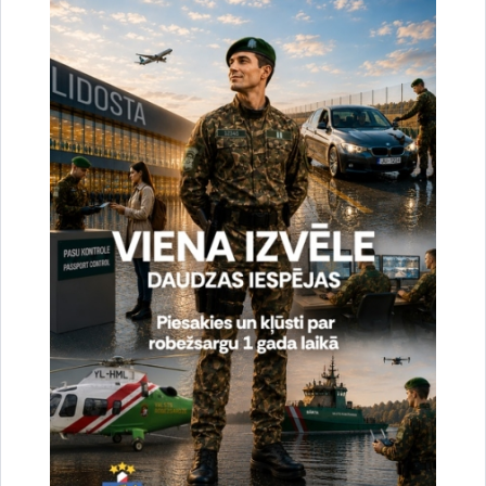
uzlabotu vietnes darbību un
pakalpojumus)
Reģistrē unikālu ID, kas tiek izmantots
statistisko datu iegūšanai par to, kā
apmeklētājs izmanto vietni.
2 gadi
_gat
Statistikas sīkdatnes (nepieciešamas, lai
uzlabotu vietnes darbību un
pakalpojumus)
Izmanto Google Analytics, lai samazinātu
pieprasījuma līmeni.
1 minūte