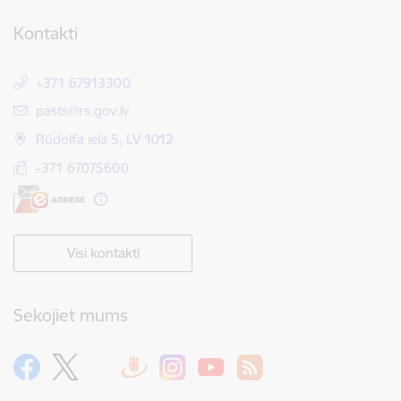
Kontakti
+371 67913300
E-pasts:
pasts@rs.gov.lv
Rūdolfa iela 5, LV 1012
+371 67075600
Visi kontakti
Sekojiet mums