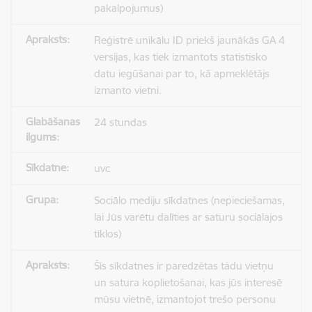
pakalpojumus)
Reģistrē unikālu ID priekš jaunākās GA 4
versijas, kas tiek izmantots statistisko
datu iegūšanai par to, kā apmeklētājs
izmanto vietni.
24 stundas
uvc
Sociālo mediju sīkdatnes (nepieciešamas,
lai Jūs varētu dalīties ar saturu sociālajos
tīklos)
Šīs sīkdatnes ir paredzētas tādu vietņu
un satura koplietošanai, kas jūs interesē
mūsu vietnē, izmantojot trešo personu