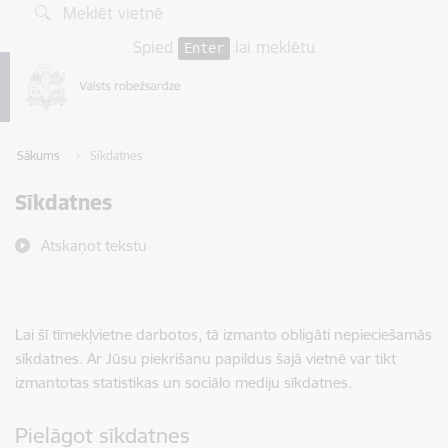
Pāriet uz lapas saturu
Spied
lai meklētu
Enter
Sākums
Sīkdatnes
Sīkdatnes
Atskaņot tekstu
Lai šī tīmekļvietne darbotos, tā izmanto obligāti nepieciešamās
sīkdatnes. Ar Jūsu piekrišanu papildus šajā vietnē var tikt
izmantotas statistikas un sociālo mediju sīkdatnes.
Pielāgot sīkdatnes