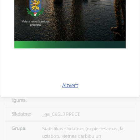
_gid
Statistikas sīkdatnes (nepieciešamas, lai
uzlabotu vietnes darbību un
pakalpojumus)
Reģistrē unikālu ID, kas tiek izmantots
statistisko datu iegūšanai par to, kā
apmeklētājs izmanto vietni.
Aizvērt
24 stundas
_ga_C95L7RPECT
Statistikas sīkdatnes (nepieciešamas, lai
uzlabotu vietnes darbību un