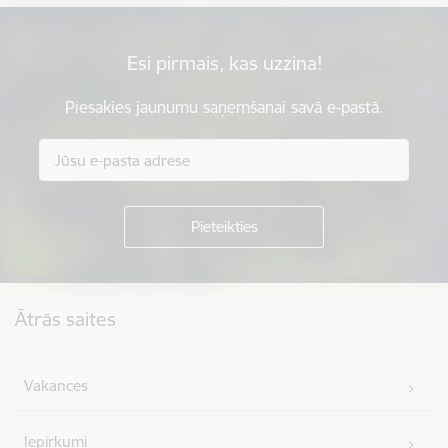
Esi pirmais, kas uzzina!
Piesakies jaunumu saņemšanai savā e-pastā.
Kājene
Ātrās saites
Vakances
Iepirkumi