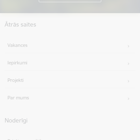
Kājene
Ātrās saites
Vakances
Iepirkumi
Projekti
Par mums
Noderīgi