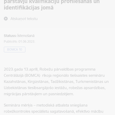
pārstāvju kvalifikāciju profilēšanas un
identifikācijas jomā
Atskaņot tekstu
Statuss:
Īstenošanā
Publicēts: 01.06.2023.
BOMCA 10
2023.gada 13.aprīlī, Robežu pārvaldības programma
Centrālāzijā (BOMCA) rīkoja reģionālo tiešsaistes semināru
Kazahstānas, Kirgizstānas, Tadžikistānas, Turkmenistānas un
Uzbekistānas tiesībsargājošo iestāžu, robežas apsardzības,
migrācijas pārstāvjiem un pasniedzējiem.
Semināra mērķis – metodiskā atbalsta sniegšana
robežkontroles speciālistu sagatavošanā, efektīvo mācību