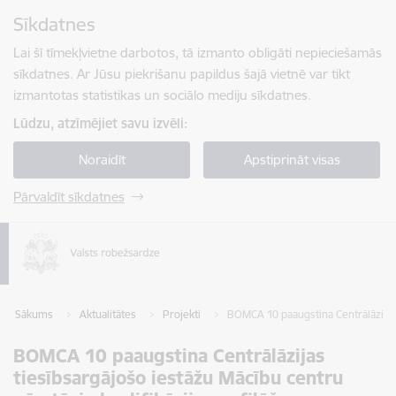
Pāriet uz lapas saturu
Sīkdatnes
Spied
lai meklētu
Enter
Lai šī tīmekļvietne darbotos, tā izmanto obligāti nepieciešamās
sīkdatnes. Ar Jūsu piekrišanu papildus šajā vietnē var tikt
izmantotas statistikas un sociālo mediju sīkdatnes.
Lūdzu, atzīmējiet savu izvēli:
Noraidīt
Apstiprināt visas
Pārvaldīt sīkdatnes
Sākums
Aktualitātes
Projekti
BOMCA 10 paaugstina Centrālāzijas t
BOMCA 10 paaugstina Centrālāzijas
tiesībsargājošo iestāžu Mācību centru