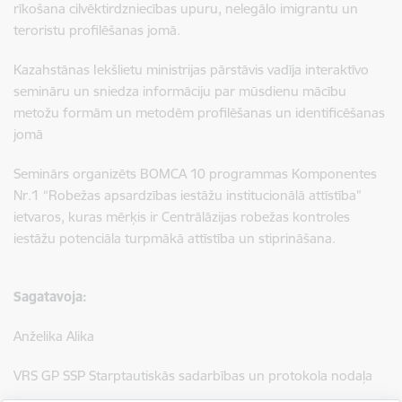
rīkošana cilvēktirdzniecības upuru, nelegālo imigrantu un
teroristu profilēšanas jomā.
Kazahstānas Iekšlietu ministrijas pārstāvis vadīja interaktīvo
semināru un sniedza informāciju par mūsdienu mācību
metožu formām un metodēm profilēšanas un identificēšanas
jomā
Seminārs organizēts BOMCA 10 programmas Komponentes
Nr.1 “Robežas apsardzības iestāžu institucionālā attīstība”
ietvaros, kuras mērķis ir Centrālāzijas robežas kontroles
iestāžu potenciāla turpmākā attīstība un stiprināšana.
Sagatavoja:
Anželika Alika
VRS GP SSP Starptautiskās sadarbības un protokola nodaļa