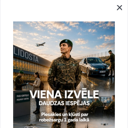
tālr. 67913535
e-pasts:
Anzelika.Alika@rs.gov.lv
Drukāt lapu
Dalīties