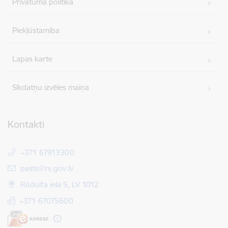
Privātuma politika
Piekļūstamība
Lapas karte
Sīkdatņu izvēles maiņa
Kontakti
+371 67913300
E-pasts:
pasts@rs.gov.lv
Rūdolfa iela 5, LV 1012
+371 67075600