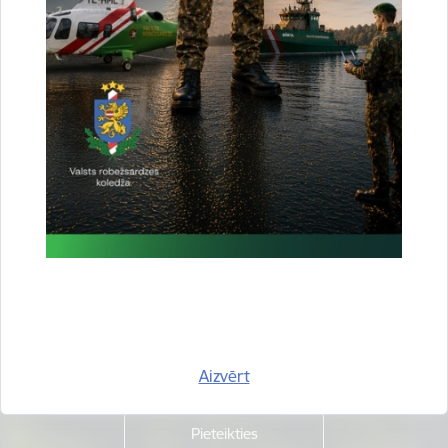
Vai šī informācija bija noderīga?
Sniegt atsauksmi
Esi pirmais, kas uzzina!
Piesakies jaunumu saņemšanai savā e-pastā.
Aizvērt