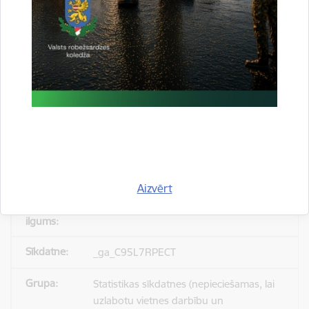
_gid
Statistikas sīkdatnes (nepieciešamas, lai
uzlabotu vietnes darbību un
pakalpojumus)
Reģistrē unikālu ID, kas tiek izmantots
statistisko datu iegūšanai par to, kā
apmeklētājs izmanto vietni.
Aizvērt
24 stundas
_ga_C95L7RPECT
Statistikas sīkdatnes (nepieciešamas, lai
uzlabotu vietnes darbību un