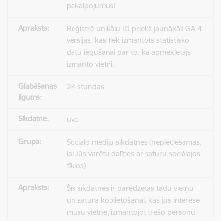
pakalpojumus)
Reģistrē unikālu ID priekš jaunākās GA 4
versijas, kas tiek izmantots statistisko
datu iegūšanai par to, kā apmeklētājs
izmanto vietni.
24 stundas
uvc
Sociālo mediju sīkdatnes (nepieciešamas,
lai Jūs varētu dalīties ar saturu sociālajos
tīklos)
Šīs sīkdatnes ir paredzētas tādu vietņu
un satura koplietošanai, kas jūs interesē
mūsu vietnē, izmantojot trešo personu