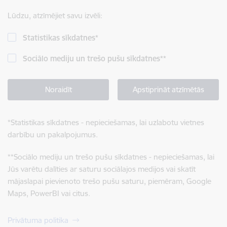
Lūdzu, atzīmējiet savu izvēli:
Statistikas sīkdatnes
*
Sociālo mediju un trešo pušu sīkdatnes
**
Noraidīt
Apstiprināt atzīmētās
*
Statistikas sīkdatnes - nepieciešamas, lai uzlabotu vietnes
darbību un pakalpojumus.
**
Sociālo mediju un trešo pušu sīkdatnes - nepieciešamas, lai
Jūs varētu dalīties ar saturu sociālajos medijos vai skatīt
mājaslapai pievienoto trešo pušu saturu, piemēram, Google
Maps, PowerBI vai citus.
Privātuma politika