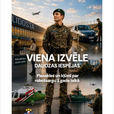
uzlabotu vietnes darbību un
pakalpojumus)
Reģistrē unikālu ID, kas tiek izmantots
statistisko datu iegūšanai par to, kā
apmeklētājs izmanto vietni.
2 gadi
_gat
Statistikas sīkdatnes (nepieciešamas, lai
uzlabotu vietnes darbību un
pakalpojumus)
Izmanto Google Analytics, lai samazinātu
pieprasījuma līmeni.
1 minūte