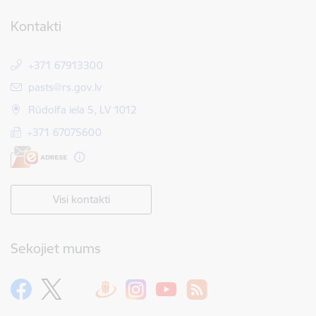
Kontakti
+371 67913300
E-pasts:
pasts@rs.gov.lv
Rūdolfa iela 5, LV 1012
+371 67075600
Visi kontakti
Sekojiet mums