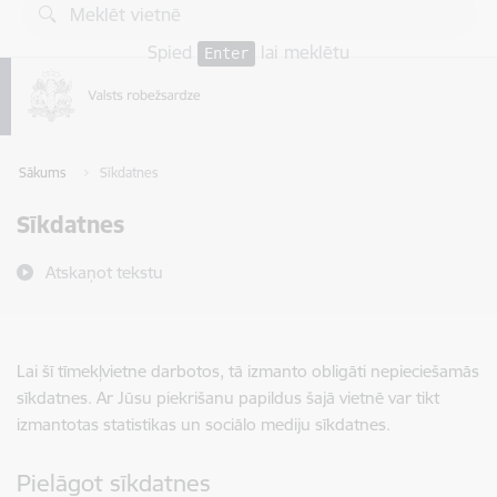
Pāriet uz lapas saturu
Spied
lai meklētu
Enter
Sākums
Sīkdatnes
Sīkdatnes
Atskaņot tekstu
Lai šī tīmekļvietne darbotos, tā izmanto obligāti nepieciešamās
sīkdatnes. Ar Jūsu piekrišanu papildus šajā vietnē var tikt
izmantotas statistikas un sociālo mediju sīkdatnes.
Pielāgot sīkdatnes