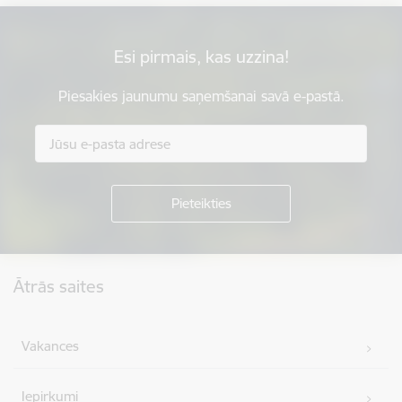
Esi pirmais, kas uzzina!
Piesakies jaunumu saņemšanai savā e-pastā.
Kājene
Ātrās saites
Vakances
Iepirkumi