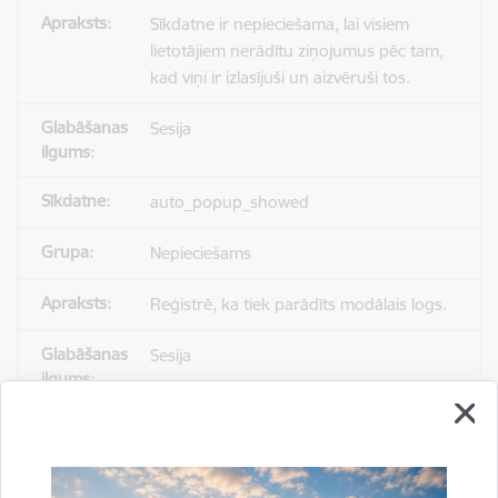
Sīkdatne ir nepieciešama, lai visiem
lietotājiem nerādītu ziņojumus pēc tam,
kad viņi ir izlasījuši un aizvēruši tos.
Sesija
auto_popup_showed
Nepieciešams
Reģistrē, ka tiek parādīts modālais logs.
Sesija
_ga
Statistikas sīkdatnes (nepieciešamas, lai