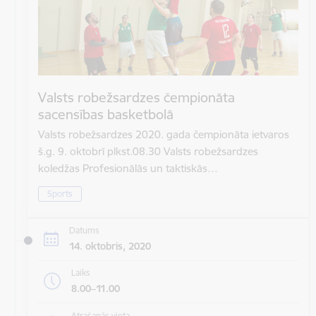
Valsts robežsardzes čempionāta
sacensības basketbolā
Valsts robežsardzes 2020. gada čempionāta ietvaros
š.g. 9. oktobrī plkst.08.30 Valsts robežsardzes
koledžas Profesionālās un taktiskās…
Sports
Datums
14. oktobris, 2020
Laiks
8.00–11.00
Atrašanās vieta