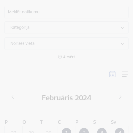
Meklēt notikumu
Kategorija
Norises vieta
Aizvērt
Februāris 2024
P
O
T
C
P
S
Sv
1
2
3
4
27
28
29