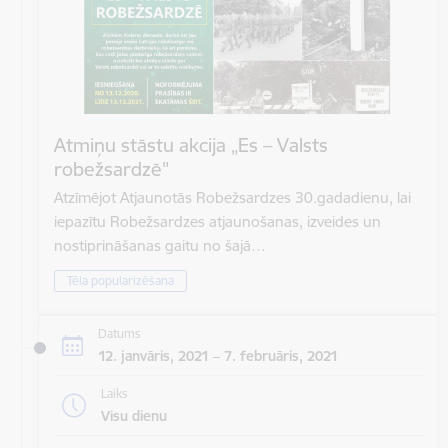
Atmiņu stāstu akcija „Es – Valsts
robežsardzē"
Atzīmējot Atjaunotās Robežsardzes 30.gadadienu, lai
iepazītu Robežsardzes atjaunošanas, izveides un
nostiprināšanas gaitu no šajā…
Tēla popularizēšana
Datums
12. janvāris, 2021 – 7. februāris, 2021
Laiks
Visu dienu