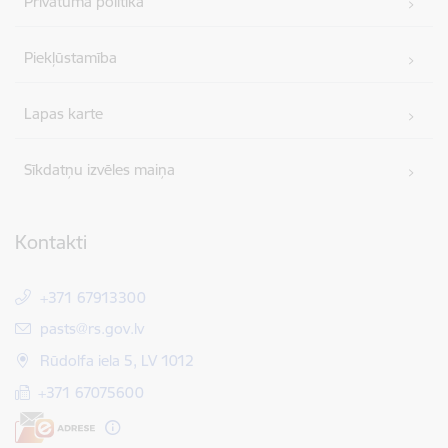
Privātuma politika
Piekļūstamība
Lapas karte
Sīkdatņu izvēles maiņa
Kontakti
+371 67913300
E-pasts:
pasts@rs.gov.lv
Rūdolfa iela 5, LV 1012
+371 67075600