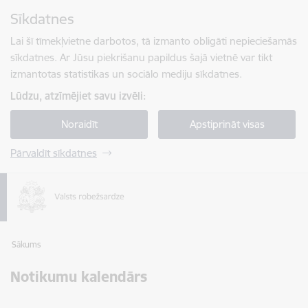
Pāriet uz lapas saturu
Sīkdatnes
Spied
lai meklētu
Enter
Lai šī tīmekļvietne darbotos, tā izmanto obligāti nepieciešamās
sīkdatnes. Ar Jūsu piekrišanu papildus šajā vietnē var tikt
izmantotas statistikas un sociālo mediju sīkdatnes.
Lūdzu, atzīmējiet savu izvēli:
Noraidīt
Apstiprināt visas
Pārvaldīt sīkdatnes
Sākums
Notikumu kalendārs