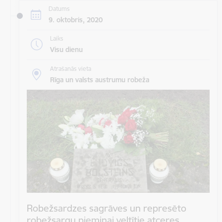
Datums
9. oktobris, 2020
Laiks
Visu dienu
Atrašanās vieta
Rīga un valsts austrumu robeža
Robežsardzes sagrāves un represēto
robežsargu piemiņai veltītie atceres