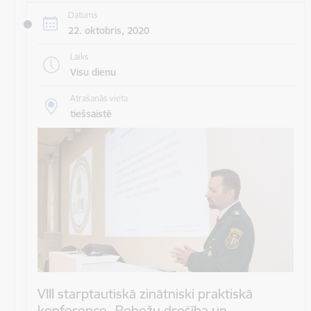
Datums
22. oktobris, 2020
Laiks
Visu dienu
Atrašanās vieta
tiešsaistē
VIII starptautiskā zinātniski praktiskā
konference „Robežu drošība un