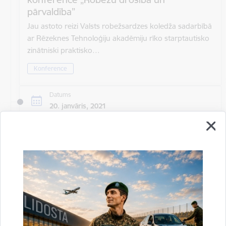
pārvaldība”
Jau astoto reizi Valsts robežsardzes koledža sadarbībā
ar Rēzeknes Tehnoloģiju akadēmiju rīko starptautisko
zinātniski praktisko…
Konference
Datums
20. janvāris, 2021
Laiks
Visu dienu
Atrašanās vieta
Rīga