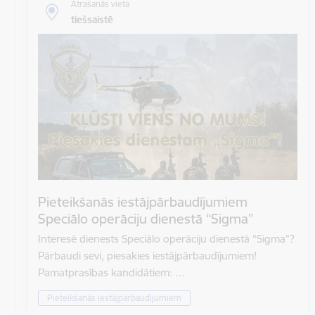
Atrašanās vieta
tiešsaistē
Pieteikšanās iestājpārbaudījumiem
Speciālo operāciju dienestā “Sigma”
Interesē dienests Speciālo operāciju dienestā “Sigma”?
Pārbaudi sevi, piesakies iestājpārbaudījumiem!
Pamatprasības kandidātiem: …
Pieteikšanās iestājpārbaudījumiem