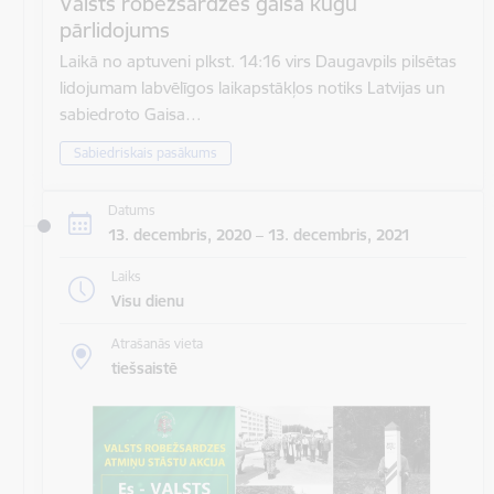
Valsts robežsardzes gaisa kuģu
pārlidojums
Laikā no aptuveni plkst. 14:16 virs Daugavpils pilsētas
lidojumam labvēlīgos laikapstākļos notiks Latvijas un
sabiedroto Gaisa…
Sabiedriskais pasākums
Datums
13. decembris, 2020 – 13. decembris, 2021
Laiks
Visu dienu
Atrašanās vieta
tiešsaistē