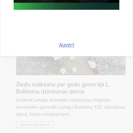
Atrašanās vieta
Rīgas Brāļu kapi
Aizvērt
Ziedu nolikšana par godu ģenerāļa L.
Bolšteina dzimšanas dienai
Godinot Latvijas brīvvalsts robežsargu brigādes
komandieri ģenerāli Ludvigu Bolšteinu 133. dzimšanas
dienā, Valsts robežsardzes…
Atceres pasākums