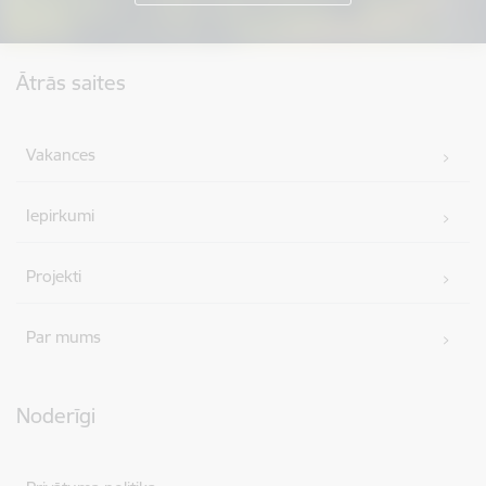
Kājene
Ātrās saites
Vakances
Iepirkumi
Projekti
Par mums
Noderīgi