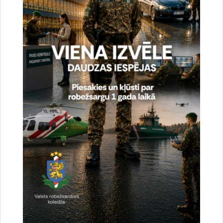
Ziedu nolikšana II Meža kapos un pie
Brīvības pieminekļa
Valsts robežsardzes priekšnieka vietnieks noliks ziedus
II Meža kapos un pie Brīvības pieminekļa par godu
1991. gada…
Atceres pasākums
Datums
5. februāris, 2021
Laiks
12.00–12.10