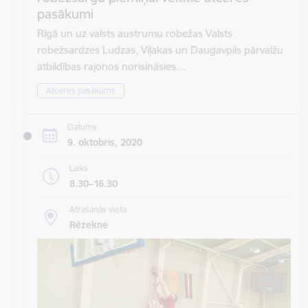
pasākumi
Rīgā un uz valsts austrumu robežas Valsts
robežsardzes Ludzas, Viļakas un Daugavpils pārvalžu
atbildības rajonos norisināsies…
Atceres pasākums
Datums
9. oktobris, 2020
Laiks
8.30–16.30
Atrašanās vieta
Rēzekne