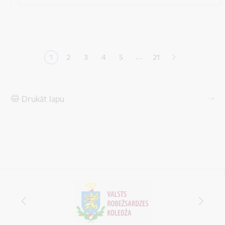
Lapošana
…
1
2
3
4
5
21
Pašreizējā lapa
Lapa
Lapa
Lapa
Lapa
Drukāt lapu