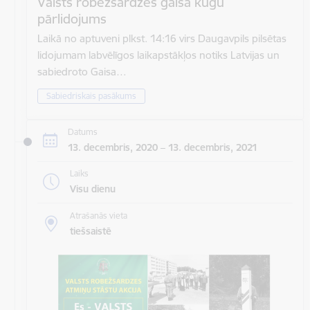
Valsts robežsardzes gaisa kuģu
pārlidojums
Laikā no aptuveni plkst. 14:16 virs Daugavpils pilsētas
lidojumam labvēlīgos laikapstākļos notiks Latvijas un
sabiedroto Gaisa…
Sabiedriskais pasākums
Datums
13. decembris, 2020 – 13. decembris, 2021
Laiks
Visu dienu
Atrašanās vieta
tiešsaistē