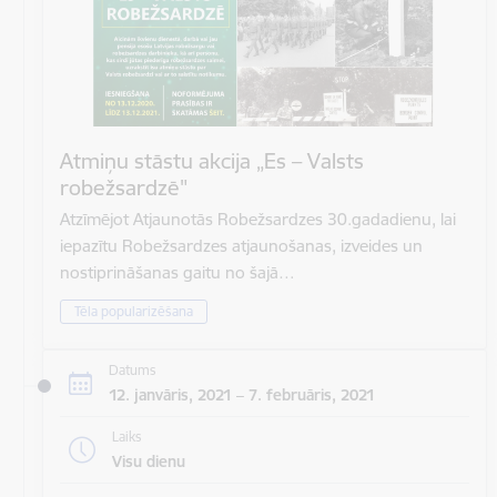
Atmiņu stāstu akcija „Es – Valsts
robežsardzē"
Atzīmējot Atjaunotās Robežsardzes 30.gadadienu, lai
iepazītu Robežsardzes atjaunošanas, izveides un
nostiprināšanas gaitu no šajā…
Tēla popularizēšana
Datums
12. janvāris, 2021 – 7. februāris, 2021
Laiks
Visu dienu