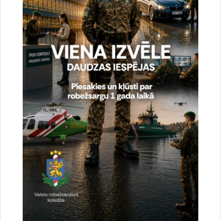
Ziedu nolikšana II Meža kapos un pie
Brīvības pieminekļa
Valsts robežsardzes priekšnieka vietnieks noliks ziedus
II Meža kapos un pie Brīvības pieminekļa par godu
1991. gada…
Atceres pasākums
Datums
5. februāris, 2021
Laiks
12.00–12.10