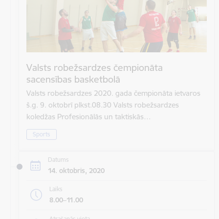
Valsts robežsardzes čempionāta
sacensības basketbolā
Valsts robežsardzes 2020. gada čempionāta ietvaros
š.g. 9. oktobrī plkst.08.30 Valsts robežsardzes
koledžas Profesionālās un taktiskās…
Sports
Datums
14. oktobris, 2020
Laiks
8.00–11.00
Atrašanās vieta