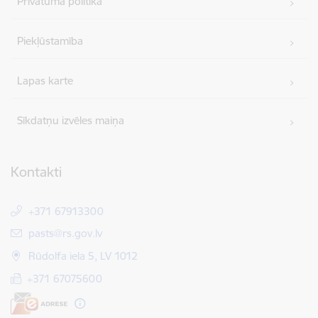
Privātuma politika
Piekļūstamība
Lapas karte
Sīkdatņu izvēles maiņa
Kontakti
+371 67913300
E-pasts:
pasts@rs.gov.lv
Rūdolfa iela 5, LV 1012
+371 67075600