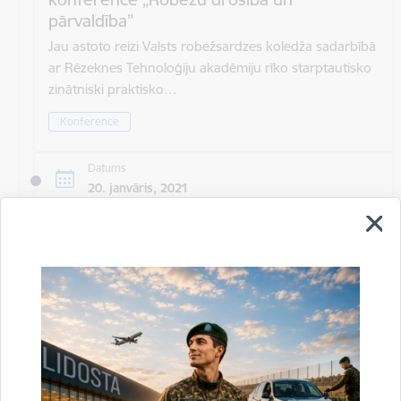
pārvaldība”
Jau astoto reizi Valsts robežsardzes koledža sadarbībā
ar Rēzeknes Tehnoloģiju akadēmiju rīko starptautisko
zinātniski praktisko…
Konference
Datums
20. janvāris, 2021
Laiks
Visu dienu
Atrašanās vieta
Rīga