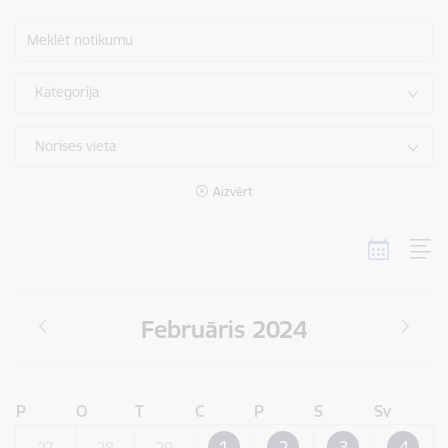
Meklēt notikumu
Kategorija
Norises vieta
Aizvērt
Februāris 2024
P
O
T
C
P
S
Sv
1
2
3
4
27
28
29