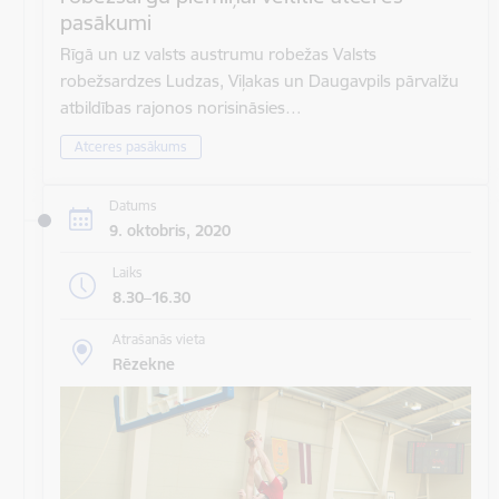
pasākumi
Rīgā un uz valsts austrumu robežas Valsts
robežsardzes Ludzas, Viļakas un Daugavpils pārvalžu
atbildības rajonos norisināsies…
Atceres pasākums
Datums
9. oktobris, 2020
Laiks
8.30–16.30
Atrašanās vieta
Rēzekne