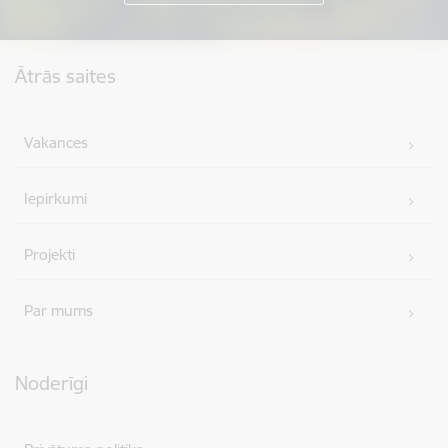
Kājene
Ātrās saites
Vakances
Iepirkumi
Projekti
Par mums
Noderīgi