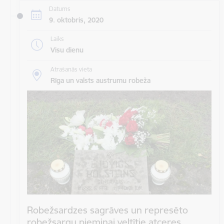
Datums
9. oktobris, 2020
Laiks
Visu dienu
Atrašanās vieta
Rīga un valsts austrumu robeža
Robežsardzes sagrāves un represēto
robežsargu piemiņai veltītie atceres