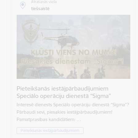
Atrašanās vieta
tiešsaistē
Pieteikšanās iestājpārbaudījumiem
Speciālo operāciju dienestā “Sigma”
Interesē dienests Speciālo operāciju dienestā “Sigma”?
Pārbaudi sevi, piesakies iestājpārbaudījumiem!
Pamatprasības kandidātiem: …
Pieteikšanās iestājpārbaudījumiem