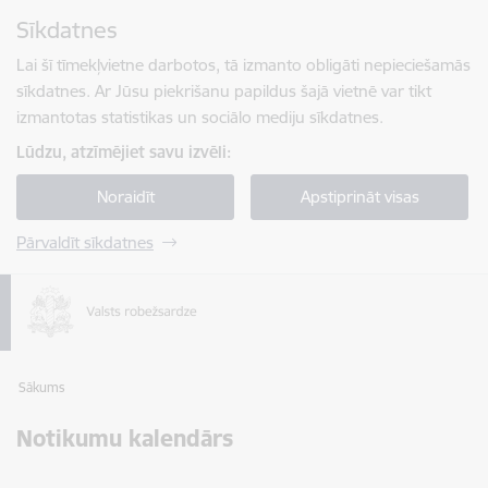
Pāriet uz lapas saturu
Sīkdatnes
Spied
lai meklētu
Enter
Lai šī tīmekļvietne darbotos, tā izmanto obligāti nepieciešamās
sīkdatnes. Ar Jūsu piekrišanu papildus šajā vietnē var tikt
izmantotas statistikas un sociālo mediju sīkdatnes.
Lūdzu, atzīmējiet savu izvēli:
Noraidīt
Apstiprināt visas
Pārvaldīt sīkdatnes
Sākums
Notikumu kalendārs