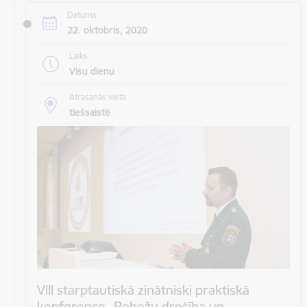
Datums
22. oktobris, 2020
Laiks
Visu dienu
Atrašanās vieta
tiešsaistē
VIII starptautiskā zinātniski praktiskā
konference „Robežu drošība un