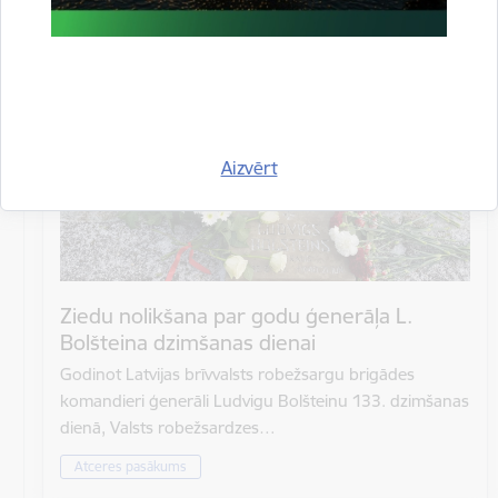
Atrašanās vieta
Rīgas Brāļu kapi
Aizvērt
Ziedu nolikšana par godu ģenerāļa L.
Bolšteina dzimšanas dienai
Godinot Latvijas brīvvalsts robežsargu brigādes
komandieri ģenerāli Ludvigu Bolšteinu 133. dzimšanas
dienā, Valsts robežsardzes…
Atceres pasākums