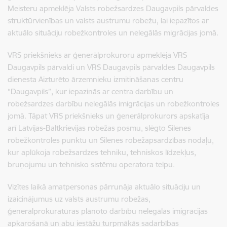
Meisteru apmeklēja Valsts robežsardzes Daugavpils pārvaldes
struktūrvienības un valsts austrumu robežu, lai iepazītos ar
aktuālo situāciju robežkontroles un nelegālās migrācijas jomā.
VRS priekšnieks ar ģenerālprokuroru apmeklēja VRS
Daugavpils pārvaldi un VRS Daugavpils pārvaldes Daugavpils
dienesta Aizturēto ārzemnieku izmitināšanas centru
“Daugavpils”, kur iepazinās ar centra darbību un
robežsardzes darbību nelegālās imigrācijas un robežkontroles
jomā. Tāpat VRS priekšnieks un ģenerālprokurors apskatīja
arī Latvijas-Baltkrievijas robežas posmu, slēgto Silenes
robežkontroles punktu un Silenes robežapsardzības nodaļu,
kur aplūkoja robežsardzes tehniku, tehniskos līdzekļus,
bruņojumu un tehnisko sistēmu operatora telpu.
Vizītes laikā amatpersonas pārrunāja aktuālo situāciju un
izaicinājumus uz valsts austrumu robežas,
ģenerālprokuratūras plānoto darbību nelegālās imigrācijas
apkarošanā un abu iestāžu turpmākās sadarbības