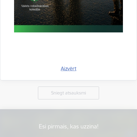
Aizvērt
Vai šī informācija bija noderīga?
Sniegt atsauksmi
Esi pirmais, kas uzzina!