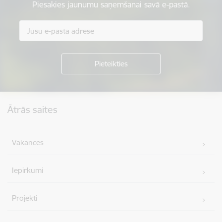
Piesakies jaunumu saņemšanai savā e-pastā.
Kājene
Ātrās saites
Vakances
Iepirkumi
Projekti