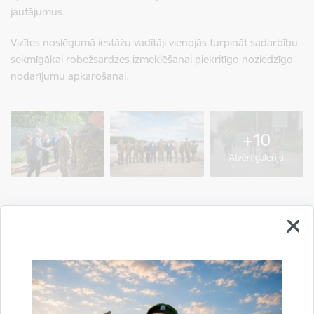
jautājumus.
Vizītes noslēgumā iestāžu vadītāji vienojās turpināt sadarbību
sekmīgākai robežsardzes izmeklēšanai piekritīgo noziedzīgo
nodarījumu apkarošanai.
+10
Atvērt galeriju
Sagatavoja:
Jolanta Babiško
Valsts robežsardzes Galvenās pārvaldes Stratēģiskās attīstības