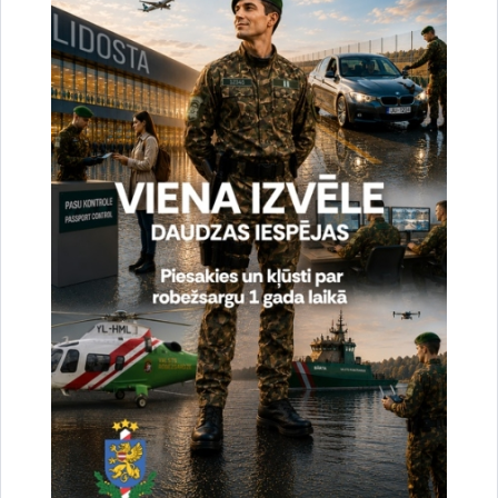
un sabiedrisko attiecību nodaļas vecākā speciāliste
tālr.
67075617
, mob.
20364206
e-pasts:
jolanta.babisko@rs.gov.lv
Saistītas tēmas
Aktualitātes:
Vizītes un tikšanās
Drukāt lapu
Dalīties