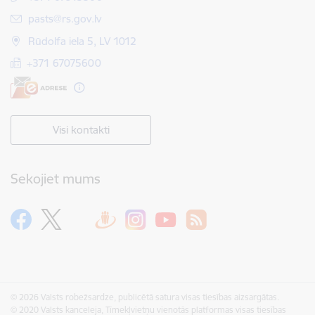
E-pasts:
pasts@rs.gov.lv
Rūdolfa iela 5, LV 1012
+371 67075600
Visi kontakti
Sekojiet mums
© 2026 Valsts robežsardze, publicētā satura visas tiesības aizsargātas.
© 2020 Valsts kanceleja, Tīmekļvietņu vienotās platformas visas tiesības