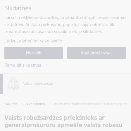
Pāriet uz lapas saturu
Sīkdatnes
Spied
lai meklētu
Enter
Lai šī tīmekļvietne darbotos, tā izmanto obligāti nepieciešamās
sīkdatnes. Ar Jūsu piekrišanu papildus šajā vietnē var tikt
izmantotas statistikas un sociālo mediju sīkdatnes.
Lūdzu, atzīmējiet savu izvēli:
Noraidīt
Apstiprināt visas
Pārvaldīt sīkdatnes
Sākums
Aktualitātes
Valsts robežsardzes priekšnieks ar ģenerālprok
Valsts robežsardzes priekšnieks ar
ģenerālprokuroru apmeklē valsts robežu