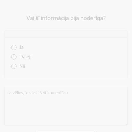
Vai šī informācija bija noderīga?
Vai šī informācija bija noderīga?
Jā
Daļēji
Nē
Ja vēlies, ieraksti šeit komentāru