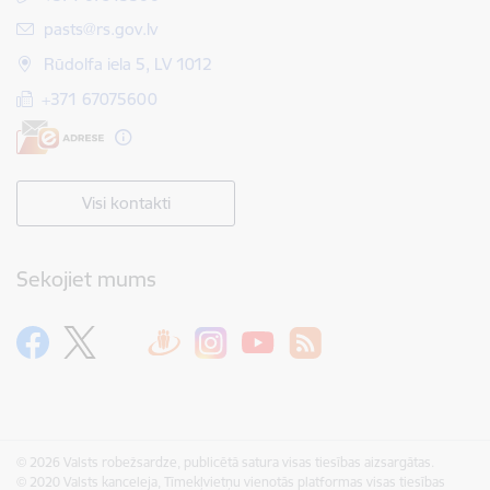
E-pasts:
pasts@rs.gov.lv
Rūdolfa iela 5, LV 1012
+371 67075600
Visi kontakti
Sekojiet mums
© 2026 Valsts robežsardze, publicētā satura visas tiesības aizsargātas.
© 2020 Valsts kanceleja, Tīmekļvietņu vienotās platformas visas tiesības