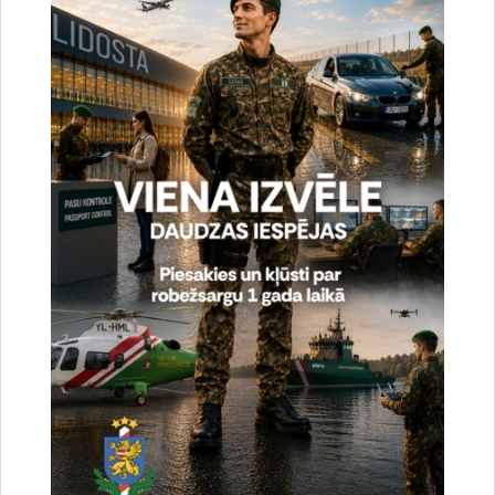
Vai šī informācija bija noderīga?
Sniegt atsauksmi
Esi pirmais, kas uzzina!