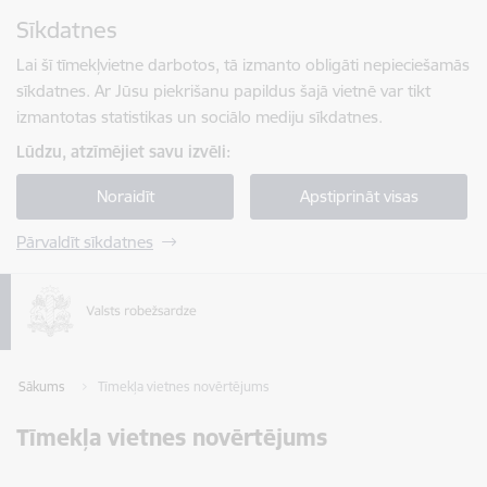
Pāriet uz lapas saturu
Sīkdatnes
Spied
lai meklētu
Enter
Lai šī tīmekļvietne darbotos, tā izmanto obligāti nepieciešamās
sīkdatnes. Ar Jūsu piekrišanu papildus šajā vietnē var tikt
izmantotas statistikas un sociālo mediju sīkdatnes.
Lūdzu, atzīmējiet savu izvēli:
Noraidīt
Apstiprināt visas
Pārvaldīt sīkdatnes
Sākums
Tīmekļa vietnes novērtējums
Tīmekļa vietnes novērtējums