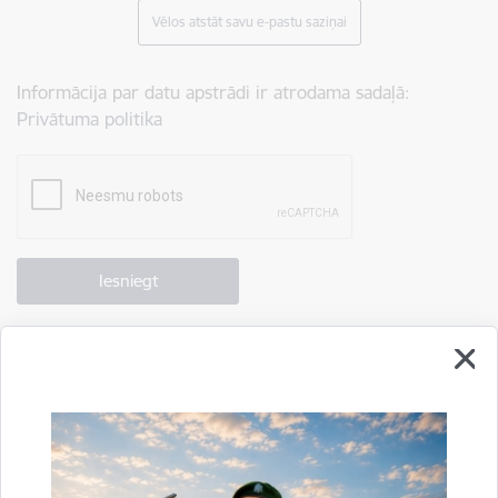
Vēlos atstāt savu e-pastu saziņai
Informācija par datu apstrādi ir atrodama sadaļā:
Privātuma politika
Drukāt lapu