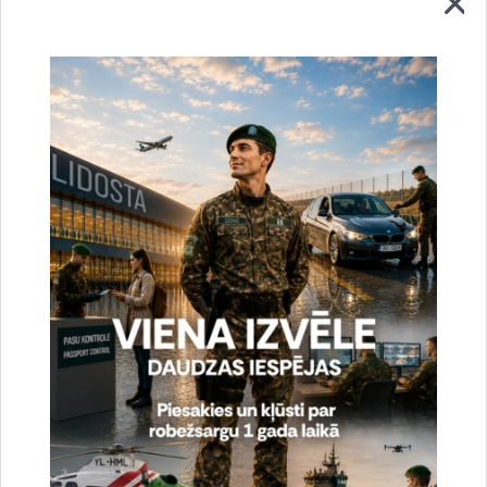
piesardzības princips.
Valsts robežas drošības prioritāte un kvalitatīva migrācijas
kontrole, tostarp nelegālās migrācijas apkarošana, Krievijas
un Baltkrievijas īstenoto hibrīdapdraudējumu apstākļos
joprojām ir aktuāla Nacionālās drošības sastāvdaļa. Tāpēc
Iekšlietu ministrija atbalsta un arī turpmāk atbalstīs iniciatīvas,
kas vērstas uz vēl labāku kontroles pasākumu nodrošināšanu
uz Latvijas un ES ārējās robežas.
Sagatavoja:
Iekšlietu ministrijas
Stratēģiskās komunikācijas departaments
kn@iem.gov.lv
Saistītas tēmas