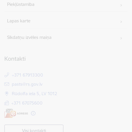
Piekļūstamība
Lapas karte
Sīkdatņu izvēles maiņa
Kontakti
+371 67913300
E-pasts:
pasts@rs.gov.lv
Rūdolfa iela 5, LV 1012
+371 67075600
Visi kontakti