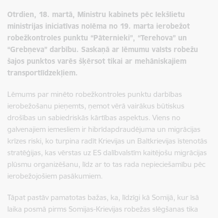
Otrdien, 18. martā, Ministru kabinets pēc Iekšlietu
ministrijas iniciatīvas nolēma no 19. marta ierobežot
robežkontroles punktu “Pāternieki”, “Terehova” un
“Grebņeva” darbību. Saskaņā ar lēmumu valsts robežu
šajos punktos varēs šķērsot tikai ar mehāniskajiem
transportlīdzekļiem.
Lēmums par minēto robežkontroles punktu darbības
ierobežošanu pieņemts, ņemot vērā vairākus būtiskus
drošības un sabiedriskās kārtības aspektus. Viens no
galvenajiem iemesliem ir hibrīdapdraudējuma un migrācijas
krīzes riski, ko turpina radīt Krievijas un Baltkrievijas īstenotās
stratēģijas, kas vērstas uz ES dalībvalstīm kaitējošu migrācijas
plūsmu organizēšanu, līdz ar to tas rada nepieciešamību pēc
ierobežojošiem pasākumiem.
Tāpat pastāv pamatotas bažas, ka, līdzīgi kā Somijā, kur īsā
laika posmā pirms Somijas-Krievijas robežas slēgšanas tika