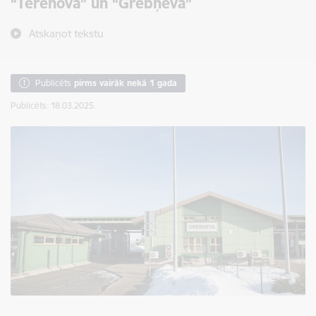
“Terehova” un “Grebņeva”
Atskaņot tekstu
Publicēts
pirms vairāk nekā 1 gada
Publicēts: 18.03.2025.