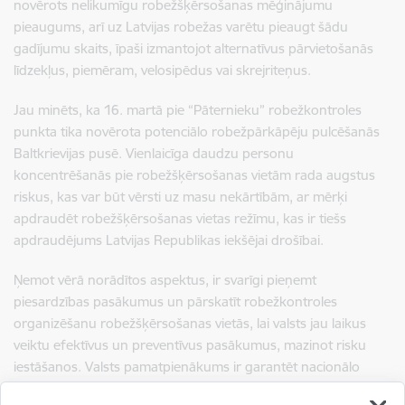
novērots nelikumīgu robežšķērsošanas mēģinājumu
pieaugums, arī uz Latvijas robežas varētu pieaugt šādu
gadījumu skaits, īpaši izmantojot alternatīvus pārvietošanās
līdzekļus, piemēram, velosipēdus vai skrejriteņus.
Jau minēts, ka 16. martā pie “Pāternieku” robežkontroles
punkta tika novērota potenciālo robežpārkāpēju pulcēšanās
Baltkrievijas pusē. Vienlaicīga daudzu personu
koncentrēšanās pie robežšķērsošanas vietām rada augstus
riskus, kas var būt vērsti uz masu nekārtībām, ar mērķi
apdraudēt robežšķērsošanas vietas režīmu, kas ir tiešs
apdraudējums Latvijas Republikas iekšējai drošībai.
Ņemot vērā norādītos aspektus, ir svarīgi pieņemt
piesardzības pasākumus un pārskatīt robežkontroles
organizēšanu robežšķērsošanas vietās, lai valsts jau laikus
veiktu efektīvus un preventīvus pasākumus, mazinot risku
iestāšanos. Valsts pamatpienākums ir garantēt nacionālo
drošību, attiecībā uz kuras aizsardzību ir piemērojams