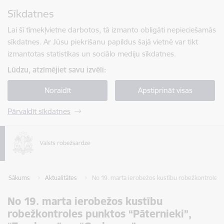
Pāriet uz lapas saturu
Sīkdatnes
Spied
lai meklētu
Enter
Lai šī tīmekļvietne darbotos, tā izmanto obligāti nepieciešamās
sīkdatnes. Ar Jūsu piekrišanu papildus šajā vietnē var tikt
izmantotas statistikas un sociālo mediju sīkdatnes.
Lūdzu, atzīmējiet savu izvēli:
Noraidīt
Apstiprināt visas
Pārvaldīt sīkdatnes
Sākums
Aktualitātes
No 19. marta ierobežos kustību robežkontroles 
No 19. marta ierobežos kustību
robežkontroles punktos “Pāternieki”,