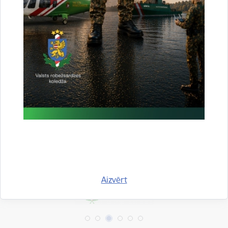
Aktualitātes:
Jaunumi
Drukāt lapu
Dalīties
Aizvērt