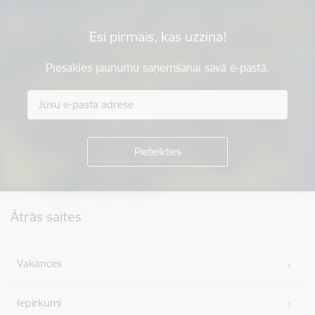
Esi pirmais, kas uzzina!
Piesakies jaunumu saņemšanai savā e-pastā.
Kājene
Ātrās saites
Vakances
Iepirkumi