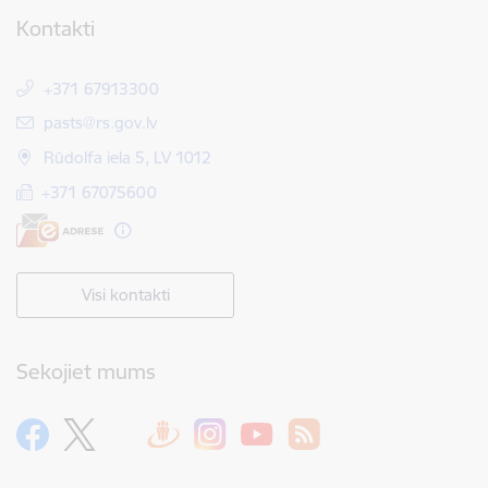
Kontakti
+371 67913300
E-pasts:
pasts@rs.gov.lv
Rūdolfa iela 5, LV 1012
+371 67075600
Visi kontakti
Sekojiet mums