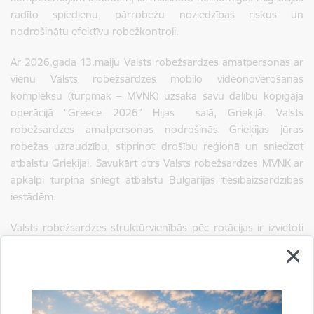
radīto spiedienu, pārrobežu noziedzības riskus un
nodrošinātu efektīvu robežkontroli.
Ar 2026.gada 13.maiju Valsts robežsardzes amatpersonas ar
vienu Valsts robežsardzes mobilo videonovērošanas
kompleksu (turpmāk – MVNK) uzsāka savu dalību kopīgajā
operācijā “Greece 2026” Hijas
salā, Grieķijā. Valsts
robežsardzes amatpersonas nodrošinās Grieķijas jūras
robežas uzraudzību, stiprinot drošību reģionā un sniedzot
atbalstu Grieķijai. Savukārt otrs Valsts robežsardzes MVNK ar
apkalpi turpina sniegt atbalstu Bulgārijas tiesībaizsardzības
iestādēm.
Valsts robežsardzes struktūrvienībās pēc rotācijas ir izvietoti
63 Frontex aģentūras Pastāvīgā korpusa eksperti no
Austrijas, Francijas, Igaunijas, Itālijas, Lietuvas, Maltas,
Nīderlandes, Norvēģijas, Polijas, Portugāles, Somijas, Spānijas,
Ungārijas, Vācijas un Zviedrijas, kas sniedz atbalstu Valsts
robežsardzei, izmantojot Frontex aģentūras apvidus