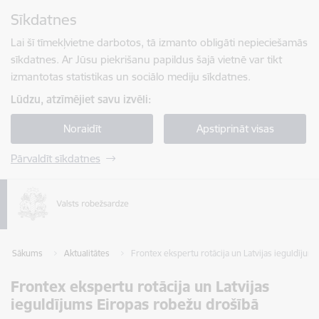
Pāriet uz lapas saturu
Sīkdatnes
Spied
lai meklētu
Enter
Lai šī tīmekļvietne darbotos, tā izmanto obligāti nepieciešamās
sīkdatnes. Ar Jūsu piekrišanu papildus šajā vietnē var tikt
izmantotas statistikas un sociālo mediju sīkdatnes.
Lūdzu, atzīmējiet savu izvēli:
Noraidīt
Apstiprināt visas
Pārvaldīt sīkdatnes
Sākums
Aktualitātes
Frontex ekspertu rotācija un Latvijas ieguldījum
Frontex ekspertu rotācija un Latvijas
ieguldījums Eiropas robežu drošībā