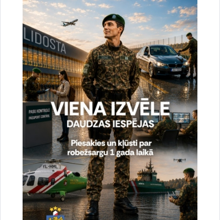
patrulēšanas transportlīdzekļus, divus Frontex aģentūras
MVNK, un citu nepieciešamo tehnisko aprīkojumu.
Sagatavoja:
Valsts robežsardzes Eiropas Savienības lietu pārvaldes
Kopīgo operāciju nodaļa
Saistītas tēmas
Aktualitātes:
Jaunumi
Drukāt lapu
Dalīties