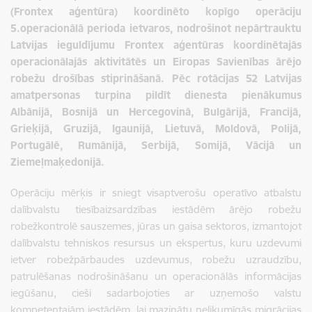
(Frontex aģentūra) koordinēto kopīgo operāciju
5.operacionālā perioda ietvaros, nodrošinot nepārtrauktu
Latvijas ieguldījumu Frontex aģentūras koordinētajās
operacionālajās aktivitātēs un Eiropas Savienības ārējo
robežu drošības stiprināšanā. Pēc rotācijas 52 Latvijas
amatpersonas turpina pildīt dienesta pienākumus
Albānijā, Bosnijā un Hercegovinā, Bulgārijā, Francijā,
Grieķijā, Gruzijā, Igaunijā, Lietuvā, Moldovā, Polijā,
Portugālē, Rumānijā, Serbijā, Somijā, Vācijā un
Ziemeļmaķedonijā.
Operāciju mērķis ir sniegt visaptverošu operatīvo atbalstu
dalībvalstu tiesībaizsardzības iestādēm ārējo robežu
robežkontrolē sauszemes, jūras un gaisa sektoros, izmantojot
dalībvalstu tehniskos resursus un ekspertus, kuru uzdevumi
ietver robežpārbaudes uzdevumus, robežu uzraudzību,
patrulēšanas nodrošināšanu un operacionālās informācijas
iegūšanu, cieši sadarbojoties ar uzņemošo valstu
kompetentajām iestādēm, lai mazinātu nelikumīgās migrācijas