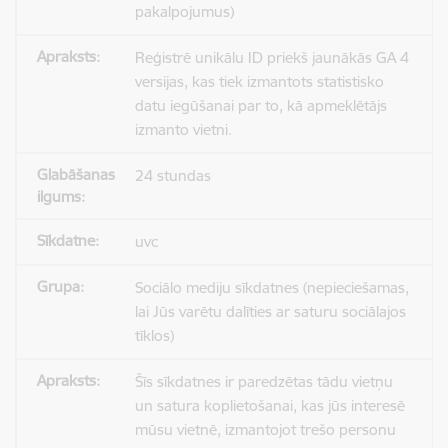
pakalpojumus)
Reģistrē unikālu ID priekš jaunākās GA 4
versijas, kas tiek izmantots statistisko
datu iegūšanai par to, kā apmeklētājs
izmanto vietni.
24 stundas
uvc
Sociālo mediju sīkdatnes (nepieciešamas,
lai Jūs varētu dalīties ar saturu sociālajos
tīklos)
Šīs sīkdatnes ir paredzētas tādu vietņu
un satura koplietošanai, kas jūs interesē
mūsu vietnē, izmantojot trešo personu