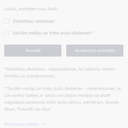
Lūdzu, atzīmējiet savu izvēli:
Statistikas sīkdatnes
*
Sociālo mediju un trešo pušu sīkdatnes
**
Noraidīt
Apstiprināt atzīmētās
*
Statistikas sīkdatnes - nepieciešamas, lai uzlabotu vietnes
darbību un pakalpojumus.
**
Sociālo mediju un trešo pušu sīkdatnes - nepieciešamas, lai
Jūs varētu dalīties ar saturu sociālajos medijos vai skatīt
mājaslapai pievienoto trešo pušu saturu, piemēram, Google
Maps, PowerBI vai citus.
Privātuma politika