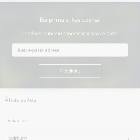
Esi pirmais, kas uzzina!
Piesakies jaunumu saņemšanai savā e-pastā.
Kājene
Ātrās saites
Vakances
Iepirkumi