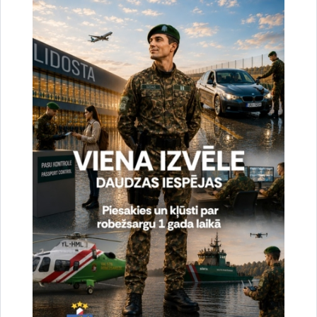
uzlabotu vietnes darbību un
pakalpojumus)
Reģistrē unikālu ID, kas tiek izmantots
statistisko datu iegūšanai par to, kā
apmeklētājs izmanto vietni.
2 gadi
_gat
Statistikas sīkdatnes (nepieciešamas, lai
uzlabotu vietnes darbību un
pakalpojumus)
Izmanto Google Analytics, lai samazinātu
pieprasījuma līmeni.
1 minūte