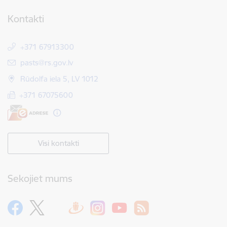
Kontakti
+371 67913300
E-pasts:
pasts@rs.gov.lv
Rūdolfa iela 5, LV 1012
+371 67075600
Visi kontakti
Sekojiet mums