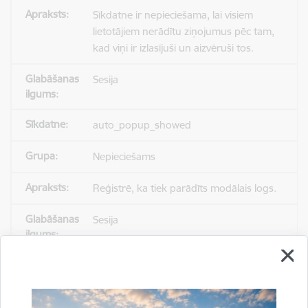
Sīkdatne ir nepieciešama, lai visiem
lietotājiem nerādītu ziņojumus pēc tam,
kad viņi ir izlasījuši un aizvēruši tos.
Sesija
auto_popup_showed
Nepieciešams
Reģistrē, ka tiek parādīts modālais logs.
Sesija
_ga
Statistikas sīkdatnes (nepieciešamas, lai