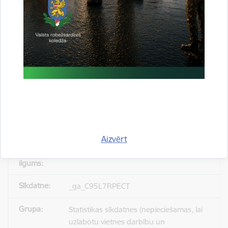
_gid
Statistikas sīkdatnes (nepieciešamas, lai
uzlabotu vietnes darbību un
pakalpojumus)
Reģistrē unikālu ID, kas tiek izmantots
statistisko datu iegūšanai par to, kā
apmeklētājs izmanto vietni.
Aizvērt
24 stundas
_ga_C95L7RPECT
Statistikas sīkdatnes (nepieciešamas, lai
uzlabotu vietnes darbību un