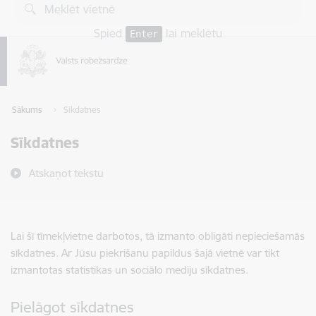
Pāriet uz lapas saturu
Spied
lai meklētu
Enter
Sākums
Sīkdatnes
Sīkdatnes
Atskaņot tekstu
Lai šī tīmekļvietne darbotos, tā izmanto obligāti nepieciešamās
sīkdatnes. Ar Jūsu piekrišanu papildus šajā vietnē var tikt
izmantotas statistikas un sociālo mediju sīkdatnes.
Pielāgot sīkdatnes